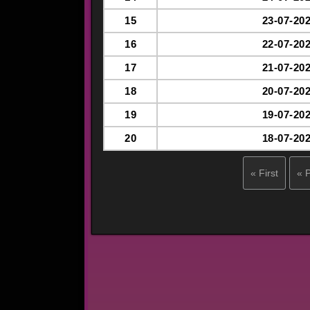
15
23-07-20
16
22-07-20
17
21-07-20
18
20-07-20
19
19-07-20
20
18-07-20
« First
« 