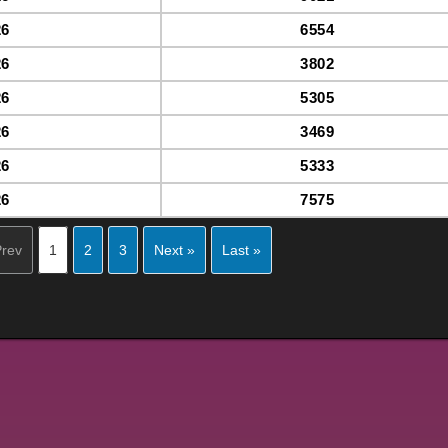
26
6554
26
3802
26
5305
26
3469
26
5333
26
7575
Prev
1
2
3
Next »
Last »