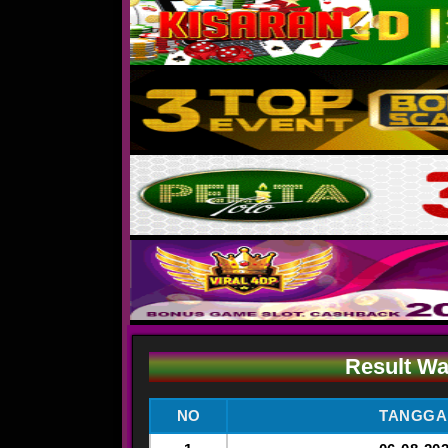
Result Wa
NO
TANGGA