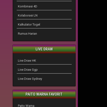
Kombinasi 4D
Kolaborasi LN
Kalkulator Togel
Rumus Harian
LIVE DRAW
Live Draw HK
Live Draw Sgp
Live Draw Sydney
PAITO WARNA FAVORIT
Paito Warna