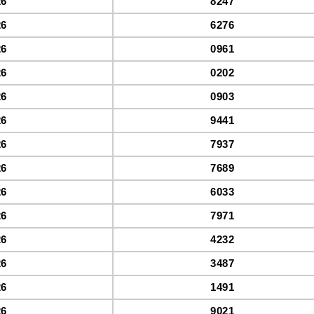
26
8247
26
6276
26
0961
26
0202
26
0903
26
9441
26
7937
26
7689
26
6033
26
7971
26
4232
26
3487
26
1491
26
9021