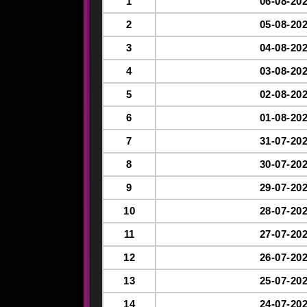
1
06-08-20
2
05-08-20
3
04-08-20
4
03-08-20
5
02-08-20
6
01-08-20
7
31-07-20
8
30-07-20
9
29-07-20
10
28-07-20
11
27-07-20
12
26-07-20
13
25-07-20
14
24-07-20