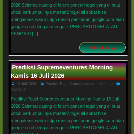
2026 Selamat datang di forum pencari togel yang di buat
untuk berkumpul nya master2 togel all sobat bisa
mengakses web ini dgn mesin pencarian google.com atau
google.co.id dengan mengetik PENCARITOGEL ATAU
PENCARI [...]
Selengkapnya
Prediksi Supremeventures Morning
Kamis 16 Juli 2026
15 Juli 2026
Prediksi Togel Supremeventures Morning
Komentar
Prediksi Togel Supremeventures Morning Kamis 16 Juli
2026 Selamat datang di forum pencari togel yang di buat
untuk berkumpul nya master2 togel all sobat bisa
mengakses web ini dgn mesin pencarian google.com atau
google.co.id dengan mengetik PENCARITOGEL ATAU