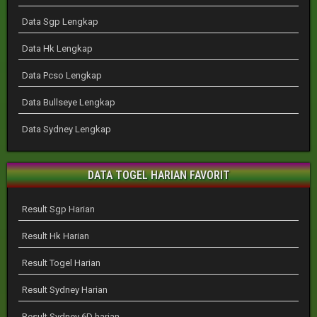
Data Sgp Lengkap
Data Hk Lengkap
Data Pcso Lengkap
Data Bullseye Lengkap
Data Sydney Lengkap
DATA TOGEL HARIAN FAVORIT
Result Sgp Harian
Result Hk Harian
Result Togel Harian
Result Sydney Harian
Result Sydney 6D harian