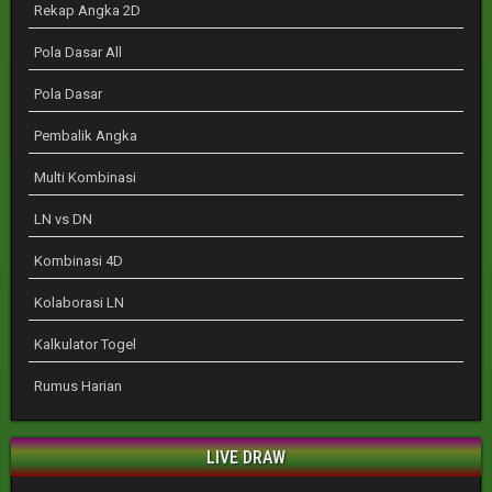
Rekap Angka 2D
Pola Dasar All
Pola Dasar
Pembalik Angka
Multi Kombinasi
LN vs DN
Kombinasi 4D
Kolaborasi LN
Kalkulator Togel
Rumus Harian
LIVE DRAW