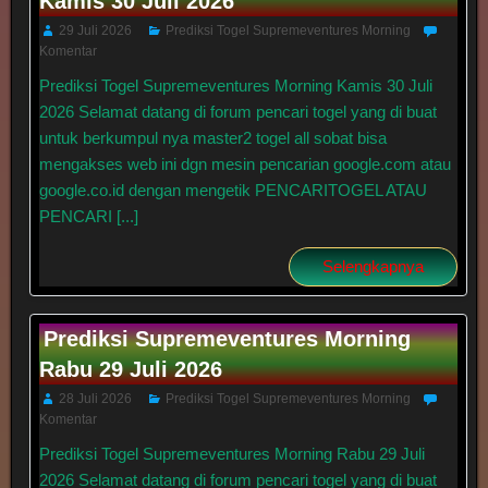
Kamis 30 Juli 2026
29 Juli 2026
Prediksi Togel Supremeventures Morning
Komentar
Prediksi Togel Supremeventures Morning Kamis 30 Juli
2026 Selamat datang di forum pencari togel yang di buat
untuk berkumpul nya master2 togel all sobat bisa
mengakses web ini dgn mesin pencarian google.com atau
google.co.id dengan mengetik PENCARITOGEL ATAU
PENCARI [...]
Selengkapnya
Prediksi Supremeventures Morning
Rabu 29 Juli 2026
28 Juli 2026
Prediksi Togel Supremeventures Morning
Komentar
Prediksi Togel Supremeventures Morning Rabu 29 Juli
2026 Selamat datang di forum pencari togel yang di buat