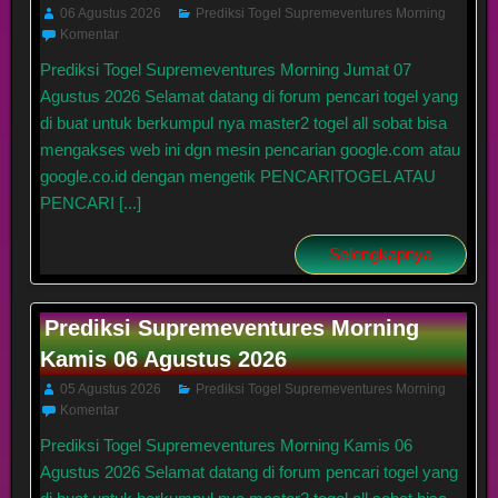
06 Agustus 2026
Prediksi Togel Supremeventures Morning
Komentar
Prediksi Togel Supremeventures Morning Jumat 07
Agustus 2026 Selamat datang di forum pencari togel yang
di buat untuk berkumpul nya master2 togel all sobat bisa
mengakses web ini dgn mesin pencarian google.com atau
google.co.id dengan mengetik PENCARITOGEL ATAU
PENCARI [...]
Selengkapnya
Prediksi Supremeventures Morning
Kamis 06 Agustus 2026
05 Agustus 2026
Prediksi Togel Supremeventures Morning
Komentar
Prediksi Togel Supremeventures Morning Kamis 06
Agustus 2026 Selamat datang di forum pencari togel yang