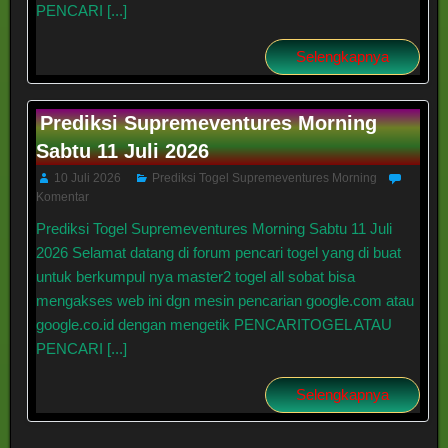
PENCARI [...]
Selengkapnya
Prediksi Supremeventures Morning
Sabtu 11 Juli 2026
10 Juli 2026
Prediksi Togel Supremeventures Morning
Komentar
Prediksi Togel Supremeventures Morning Sabtu 11 Juli
2026 Selamat datang di forum pencari togel yang di buat
untuk berkumpul nya master2 togel all sobat bisa
mengakses web ini dgn mesin pencarian google.com atau
google.co.id dengan mengetik PENCARITOGEL ATAU
PENCARI [...]
Selengkapnya