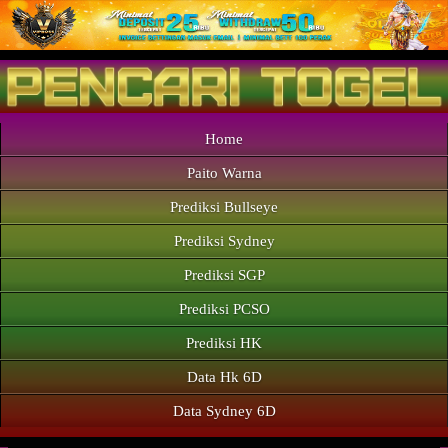
Home
Paito Warna
Prediksi Bullseye
Prediksi Sydney
Prediksi SGP
Prediksi PCSO
Prediksi HK
Data Hk 6D
Data Sydney 6D