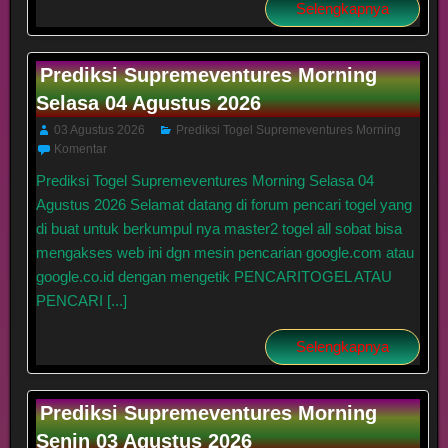
Selengkapnya
Prediksi Supremeventures Morning
Selasa 04 Agustus 2026
03 Agustus 2026
Prediksi Togel Supremeventures Morning
Komentar
Prediksi Togel Supremeventures Morning Selasa 04
Agustus 2026 Selamat datang di forum pencari togel yang
di buat untuk berkumpul nya master2 togel all sobat bisa
mengakses web ini dgn mesin pencarian google.com atau
google.co.id dengan mengetik PENCARITOGEL ATAU
PENCARI [...]
Selengkapnya
Prediksi Supremeventures Morning
Senin 03 Agustus 2026