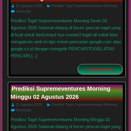
02 Agustus 2026
Prediksi Togel Supremeventures Morning
Komentar
Prediksi Togel Supremeventures Morning Senin 03
Agustus 2026 Selamat datang di forum pencari togel yang
di buat untuk berkumpul nya master2 togel all sobat bisa
mengakses web ini dgn mesin pencarian google.com atau
google.co.id dengan mengetik PENCARITOGEL ATAU
PENCARI [...]
Selengkapnya
Prediksi Supremeventures Morning
Minggu 02 Agustus 2026
01 Agustus 2026
Prediksi Togel Supremeventures Morning
Komentar
Prediksi Togel Supremeventures Morning Minggu 02
Agustus 2026 Selamat datang di forum pencari togel yang