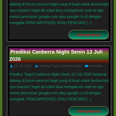
datang di forum pencari togel yang di buat untuk berkumpul
nya master2 togel all sobat bisa mengakses web ini dgn
mesin pencarian google.com atau google.co.id dengan
mengetik PENCARITOGEL ATAU PENCARI [...]
Selengkapnya
Prediksi Canberra Night Senin 13 Juli
2026
12 Juli 2026
Prediksi Togel Canberra Night
Komentar
Prediksi Togel Canberra Night Senin 13 Juli 2026 Selamat
datang di forum pencari togel yang di buat untuk berkumpul
nya master2 togel all sobat bisa mengakses web ini dgn
mesin pencarian google.com atau google.co.id dengan
mengetik PENCARITOGEL ATAU PENCARI [...]
Selengkapnya