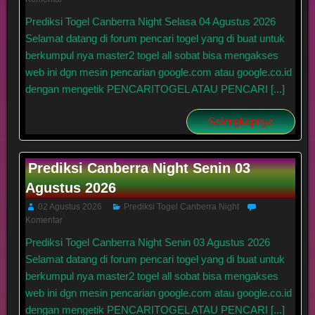
Prediksi Togel Canberra Night Selasa 04 Agustus 2026
Selamat datang di forum pencari togel yang di buat untuk
berkumpul nya master2 togel all sobat bisa mengakses
web ini dgn mesin pencarian google.com atau google.co.id
dengan mengetik PENCARITOGEL ATAU PENCARI [...]
Selengkapnya
Prediksi Canberra Night Senin 03
Agustus 2026
02 Agustus 2026
Prediksi Togel Canberra Night
Komentar
Prediksi Togel Canberra Night Senin 03 Agustus 2026
Selamat datang di forum pencari togel yang di buat untuk
berkumpul nya master2 togel all sobat bisa mengakses
web ini dgn mesin pencarian google.com atau google.co.id
dengan mengetik PENCARITOGEL ATAU PENCARI [...]