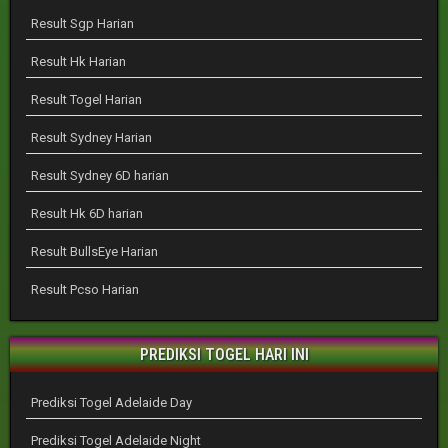
Result Sgp Harian
Result Hk Harian
Result Togel Harian
Result Sydney Harian
Result Sydney 6D harian
Result Hk 6D harian
Result BullsEye Harian
Result Pcso Harian
PREDIKSI TOGEL HARI INI
Prediksi Togel Adelaide Day
Prediksi Togel Adelaide Night