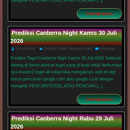
mengetik PENCARITOGEL ATAU PENCARI [...]
Selengkapnya
Prediksi Canberra Night Kamis 30 Juli
2026
29 Juli 2026
Prediksi Togel Canberra Night
Komentar
Prediksi Togel Canberra Night Kamis 30 Juli 2026 Selamat
datang di forum pencari togel yang di buat untuk berkumpul
nya master2 togel all sobat bisa mengakses web ini dgn
mesin pencarian google.com atau google.co.id dengan
mengetik PENCARITOGEL ATAU PENCARI [...]
Selengkapnya
Prediksi Canberra Night Rabu 29 Juli
2026