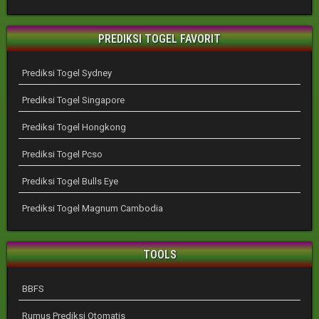
PREDIKSI TOGEL FAVORIT
Prediksi Togel Sydney
Prediksi Togel Singapore
Prediksi Togel Hongkong
Prediksi Togel Pcso
Prediksi Togel Bulls Eye
Prediksi Togel Magnum Cambodia
TOOLS
BBFS
Rumus Prediksi Otomatis