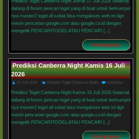
Prediksi Togel Canberra Night Jumat 17 Juli 2026 Selamat
datang di forum pencari togel yang di buat untuk berkumpul
nya master2 togel all sobat bisa mengakses web ini dgn
mesin pencarian google.com atau google.co.id dengan
mengetik PENCARITOGEL ATAU PENCARI [...]
Selengkapnya
Prediksi Canberra Night Kamis 16 Juli
2026
15 Juli 2026
Prediksi Togel Canberra Night
Komentar
Prediksi Togel Canberra Night Kamis 16 Juli 2026 Selamat
datang di forum pencari togel yang di buat untuk berkumpul
nya master2 togel all sobat bisa mengakses web ini dgn
mesin pencarian google.com atau google.co.id dengan
mengetik PENCARITOGEL ATAU PENCARI [...]
Selengkapnya