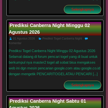
Selengkapnya
Prediksi Canberra Night Minggu 02
Agustus 2026
01 Agustus 2026
Prediksi Togel Canberra Night
Komentar
Prediksi Togel Canberra Night Minggu 02 Agustus 2026
Selamat datang di forum pencari togel yang di buat untuk
berkumpul nya master2 togel all sobat bisa mengakses
web ini dgn mesin pencarian google.com atau google.co.id
dengan mengetik PENCARITOGEL ATAU PENCARI [...]
Selengkapnya
Prediksi Canberra Night Sabtu 01
Agustus 2026