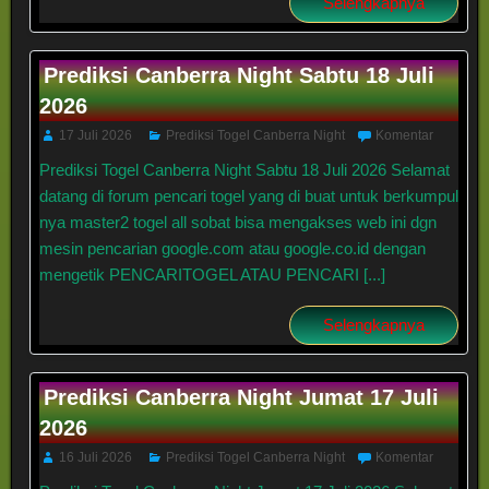
Selengkapnya
Prediksi Canberra Night Sabtu 18 Juli
2026
17 Juli 2026
Prediksi Togel Canberra Night
Komentar
Prediksi Togel Canberra Night Sabtu 18 Juli 2026 Selamat
datang di forum pencari togel yang di buat untuk berkumpul
nya master2 togel all sobat bisa mengakses web ini dgn
mesin pencarian google.com atau google.co.id dengan
mengetik PENCARITOGEL ATAU PENCARI [...]
Selengkapnya
Prediksi Canberra Night Jumat 17 Juli
2026
16 Juli 2026
Prediksi Togel Canberra Night
Komentar