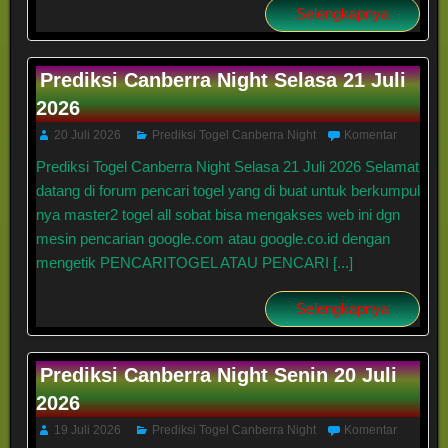
Selengkapnya
Prediksi Canberra Night Selasa 21 Juli
2026
20 Juli 2026
Prediksi Togel Canberra Night
Komentar
Prediksi Togel Canberra Night Selasa 21 Juli 2026 Selamat
datang di forum pencari togel yang di buat untuk berkumpul
nya master2 togel all sobat bisa mengakses web ini dgn
mesin pencarian google.com atau google.co.id dengan
mengetik PENCARITOGEL ATAU PENCARI [...]
Selengkapnya
Prediksi Canberra Night Senin 20 Juli
2026
19 Juli 2026
Prediksi Togel Canberra Night
Komentar