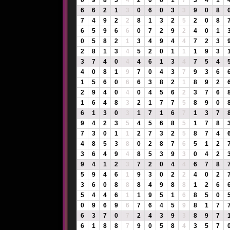
0
9
8
5
4
2
0
6
1
7
3
4
1
6
6
2
1
3
0
6
0
3
3
9
0
8
7
4
9
2
2
8
1
3
2
5
2
0
8
6
5
9
6
6
0
7
2
9
2
4
0
1
0
5
8
2
1
3
4
9
4
4
7
2
3
2
8
1
3
4
5
2
0
1
1
1
9
3
3
7
4
0
4
4
6
1
3
4
7
5
4
4
0
8
1
9
7
0
4
3
7
9
3
6
1
5
6
0
6
6
3
8
2
1
8
9
2
2
9
4
0
4
0
4
5
6
2
3
7
6
1
6
4
8
3
2
1
7
7
5
8
9
0
6
1
3
0
3
1
7
1
6
7
1
3
7
9
4
2
3
5
4
5
6
8
5
1
7
8
7
3
0
1
1
2
7
3
2
5
8
7
4
4
8
5
3
8
0
2
8
7
6
5
1
2
3
6
4
9
4
8
5
3
9
3
0
4
2
9
4
1
2
3
7
2
0
4
4
6
7
8
5
9
4
6
1
9
3
0
2
2
4
0
2
3
6
0
8
8
8
4
9
8
8
1
2
6
5
4
4
6
1
1
9
5
1
6
8
5
0
0
9
6
9
6
7
6
4
5
9
8
1
7
6
3
7
0
7
2
4
3
9
3
8
9
7
6
1
8
8
7
9
0
5
8
4
3
5
7