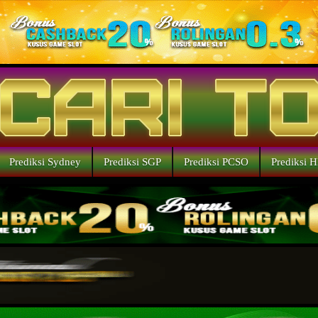
Prediksi Sydney
Prediksi SGP
Prediksi PCSO
Prediksi 