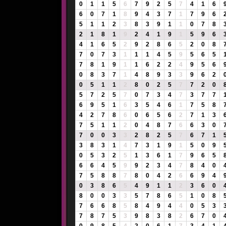
0
1
1
5
6
7
9
2
5
7
4
1
6
6
0
7
1
8
9
4
3
7
1
7
9
6
5
1
1
2
3
8
3
9
1
1
0
7
8
2
1
8
1
9
2
4
1
9
1
5
9
6
4
1
6
5
2
9
2
8
6
5
2
0
8
7
0
7
3
1
1
1
4
5
9
5
6
5
7
8
1
9
1
1
6
2
2
4
9
5
6
0
8
3
7
1
4
8
9
3
3
9
6
2
0
5
1
1
2
8
0
2
5
7
7
2
0
5
7
2
5
7
0
7
3
4
7
3
7
7
6
9
5
1
6
3
5
4
6
1
7
5
8
4
2
7
8
6
0
6
5
6
2
7
1
3
7
5
1
1
2
0
4
8
7
6
6
3
0
7
0
0
3
3
2
8
2
5
7
6
7
1
3
8
3
1
4
7
3
1
9
1
5
0
9
0
5
3
2
5
1
3
6
1
7
9
6
5
6
6
4
5
9
9
2
3
4
7
8
4
0
7
5
8
8
7
8
0
4
2
6
6
9
4
0
3
8
6
5
4
9
1
1
2
3
6
0
8
0
0
3
3
5
7
8
6
5
1
0
8
7
6
6
8
5
8
4
9
4
4
0
5
3
7
8
7
5
3
9
8
3
8
2
6
7
0