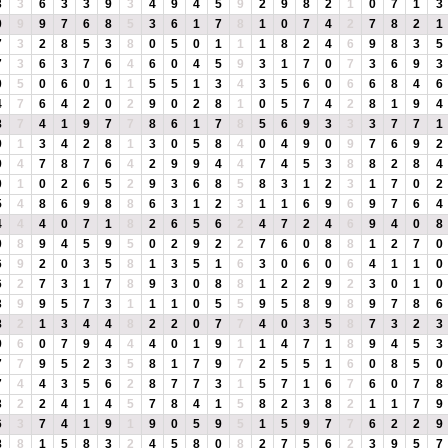
3
3
6
3
3
9
3
4
9
4
5
9
2
9
8
2
1
0
7
1
3
0
9
9
7
6
8
5
3
6
1
7
8
1
0
7
4
2
7
8
2
1
7
3
2
8
5
3
8
0
5
0
1
1
1
8
2
4
6
9
8
3
5
7
3
6
3
7
6
4
6
0
4
5
9
3
1
7
0
7
3
6
9
3
0
5
0
6
0
1
1
5
5
1
3
4
3
5
6
0
6
6
8
4
6
4
7
6
4
2
0
2
9
0
2
8
1
0
5
7
4
2
8
1
9
4
8
7
4
1
9
7
7
8
6
1
7
8
5
6
9
3
3
3
7
7
1
9
1
3
4
2
8
1
3
0
5
8
4
0
4
9
0
9
7
6
9
2
9
4
7
8
7
6
4
2
9
9
4
4
7
4
5
3
8
8
2
8
4
0
1
0
2
6
5
2
9
3
6
8
5
8
3
1
2
3
1
7
0
2
5
4
8
6
9
8
8
6
3
1
2
3
1
1
6
9
6
9
7
6
4
4
4
4
0
7
1
8
2
6
5
6
2
4
7
2
4
6
9
4
0
8
0
8
9
4
5
9
5
0
2
9
2
2
7
6
0
8
8
1
2
7
0
6
9
2
0
3
5
8
1
3
5
1
6
3
0
6
0
6
4
1
1
0
6
2
7
3
1
7
8
9
3
0
8
8
1
2
2
9
2
3
0
1
0
3
9
9
5
7
3
1
1
1
0
5
5
9
5
8
9
8
9
7
8
6
8
2
1
3
4
4
8
2
2
0
7
7
4
0
3
5
8
7
3
2
3
9
6
0
7
9
4
4
4
0
1
9
1
1
4
7
1
8
9
4
5
3
7
7
9
5
2
3
5
8
1
7
9
7
2
5
5
1
6
0
8
5
0
7
4
4
3
5
6
2
8
7
7
3
1
5
7
1
6
7
6
0
7
8
3
2
2
4
1
4
5
7
8
4
1
5
8
2
3
8
2
1
1
7
9
6
3
7
4
1
9
1
9
0
5
9
5
1
5
9
7
7
6
2
2
9
8
8
1
5
8
3
2
4
5
8
0
8
2
7
5
6
2
3
9
5
7