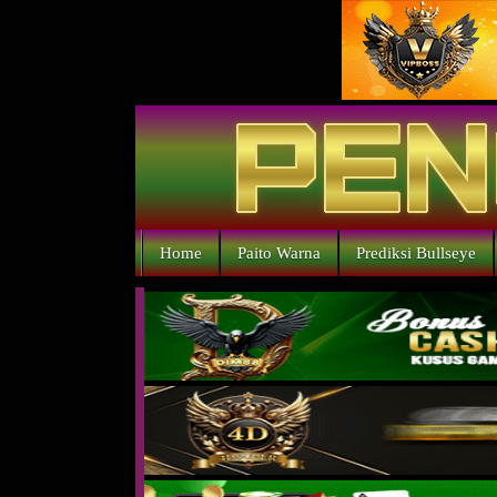
Home
Paito Warna
Prediksi Bullseye