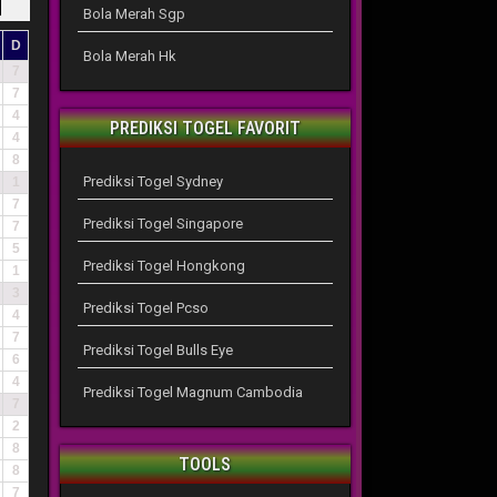
Bola Merah Sgp
D
Bola Merah Hk
7
7
4
PREDIKSI TOGEL FAVORIT
4
8
Prediksi Togel Sydney
1
7
Prediksi Togel Singapore
7
5
Prediksi Togel Hongkong
1
3
Prediksi Togel Pcso
4
7
Prediksi Togel Bulls Eye
6
4
Prediksi Togel Magnum Cambodia
7
2
8
TOOLS
8
7