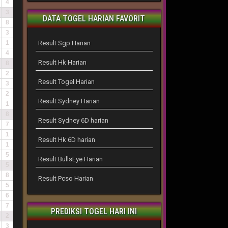
4
3
DATA TOGEL HARIAN FAVORIT
8
3
1
Result Sgp Harian
4
Result Hk Harian
8
2
Result Togel Harian
3
2
Result Sydney Harian
1
8
Result Sydney 6D harian
7
1
Result Hk 6D harian
1
5
Result BullsEye Harian
5
8
Result Pcso Harian
5
6
7
PREDIKSI TOGEL HARI INI
2
3