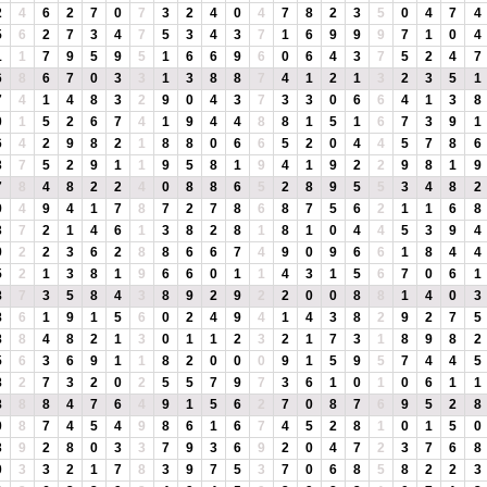
2
4
6
2
7
0
7
3
2
4
0
4
7
8
2
3
5
0
4
7
4
5
6
2
7
3
4
7
5
3
4
3
7
1
6
9
9
9
7
1
0
4
1
1
7
9
5
9
5
1
6
6
9
6
0
6
4
3
7
5
2
4
7
6
8
6
7
0
3
3
1
3
8
8
7
4
1
2
1
3
2
3
5
1
7
4
1
4
8
3
2
9
0
4
3
7
3
3
0
6
6
4
1
3
8
0
1
5
2
6
7
4
1
9
4
4
8
8
1
5
1
6
7
3
9
1
6
4
2
9
8
2
1
8
8
0
6
6
5
2
0
4
4
5
7
8
6
3
7
5
2
9
1
1
9
5
8
1
9
4
1
9
2
2
9
8
1
9
7
8
4
8
2
2
4
0
8
8
6
5
2
8
9
5
5
3
4
8
2
9
4
9
4
1
7
8
7
2
7
8
6
8
7
5
6
2
1
1
6
8
3
7
2
1
4
6
1
3
8
2
8
1
8
1
0
4
4
5
3
9
4
9
2
2
3
6
2
8
8
6
6
7
4
9
0
9
6
6
1
8
4
4
5
2
1
3
8
1
9
6
6
0
1
1
4
3
1
5
6
7
0
6
1
8
7
3
5
8
4
3
8
9
2
9
2
2
0
0
8
8
1
4
0
3
8
6
1
9
1
5
6
0
2
4
9
4
1
4
3
8
2
9
2
7
5
8
8
4
8
2
1
3
0
1
1
2
3
2
1
7
3
1
8
9
8
2
5
6
3
6
9
1
1
8
2
0
0
0
9
1
5
9
5
7
4
4
5
8
2
7
3
2
0
2
5
5
7
9
7
3
6
1
0
1
0
6
1
1
8
8
8
4
7
6
4
9
1
5
6
2
7
0
8
7
6
9
5
2
8
0
8
7
4
5
4
9
8
6
1
6
7
4
5
2
8
1
0
1
5
0
3
9
2
8
0
3
3
7
9
3
6
9
2
0
4
7
2
3
7
6
8
0
3
3
2
1
7
8
3
9
7
5
3
7
0
6
8
5
8
2
2
3