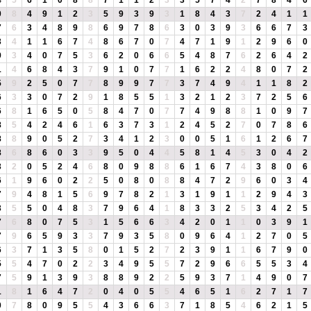
4
5
6
1
0
8
8
7
1
1
2
3
3
5
7
4
2
7
8
4
6
0
8
4
9
1
2
3
5
9
3
9
3
1
8
4
3
7
2
4
1
1
7
6
3
4
8
9
8
6
9
7
8
6
3
0
3
9
3
6
6
7
3
3
4
1
1
6
7
4
8
6
7
0
7
4
7
1
9
1
2
9
6
0
9
3
4
0
7
5
3
6
2
0
6
6
5
4
8
7
6
2
6
4
2
1
4
6
8
4
3
7
9
1
0
7
7
1
6
2
2
4
8
0
7
2
5
9
2
5
0
7
7
8
9
9
7
7
3
7
4
9
4
1
1
8
2
6
3
3
0
7
2
9
1
8
5
5
1
3
2
1
2
3
7
2
5
6
6
8
1
6
5
0
5
8
4
7
0
7
7
4
9
8
8
1
0
9
7
8
5
4
2
4
6
1
6
3
7
3
1
2
4
5
2
7
0
7
8
6
8
8
9
0
5
2
7
3
4
1
2
3
0
0
5
1
6
1
2
6
7
8
6
8
6
0
3
3
9
5
0
4
4
5
8
1
4
5
3
0
4
2
3
2
0
5
2
4
6
8
0
9
8
8
6
1
6
7
4
3
8
0
6
6
1
9
6
0
2
2
5
0
8
0
8
8
4
7
2
9
6
0
3
4
7
9
4
8
1
5
6
9
7
8
2
1
3
1
9
1
1
2
9
4
3
3
5
5
0
4
8
3
7
9
6
4
1
8
3
3
2
5
3
4
2
5
7
6
8
0
7
5
3
1
5
6
6
3
4
2
0
1
1
0
3
9
1
7
9
6
5
9
3
3
7
9
3
5
8
0
9
6
4
1
2
7
0
5
6
3
7
1
3
5
8
0
1
5
2
7
2
3
9
1
1
6
7
9
0
5
5
4
7
0
2
2
3
4
9
5
5
7
2
9
6
6
5
5
3
4
7
5
9
1
3
9
3
8
8
9
2
2
5
9
3
7
1
4
9
0
7
1
8
1
6
4
7
2
0
4
0
5
5
4
6
5
1
6
2
7
1
7
0
7
8
0
9
5
5
4
3
6
6
3
7
1
8
5
4
6
2
1
5