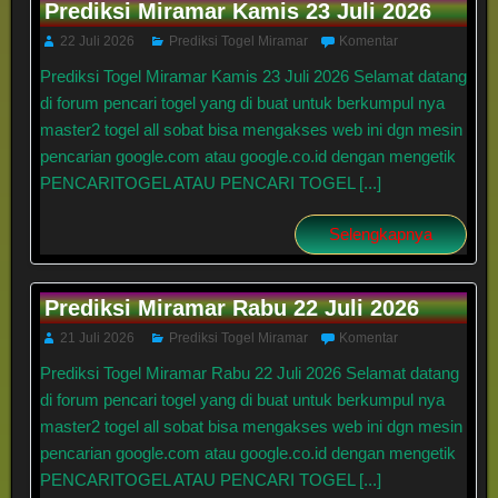
Prediksi Miramar Kamis 23 Juli 2026
22 Juli 2026
Prediksi Togel Miramar
Komentar
Prediksi Togel Miramar Kamis 23 Juli 2026 Selamat datang
di forum pencari togel yang di buat untuk berkumpul nya
master2 togel all sobat bisa mengakses web ini dgn mesin
pencarian google.com atau google.co.id dengan mengetik
PENCARITOGEL ATAU PENCARI TOGEL [...]
Selengkapnya
Prediksi Miramar Rabu 22 Juli 2026
21 Juli 2026
Prediksi Togel Miramar
Komentar
Prediksi Togel Miramar Rabu 22 Juli 2026 Selamat datang
di forum pencari togel yang di buat untuk berkumpul nya
master2 togel all sobat bisa mengakses web ini dgn mesin
pencarian google.com atau google.co.id dengan mengetik
PENCARITOGEL ATAU PENCARI TOGEL [...]