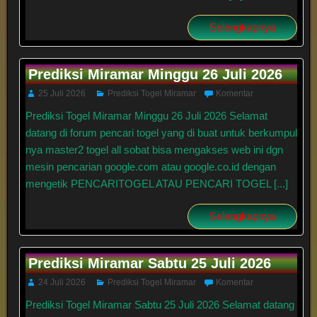
Selengkapnya
Prediksi Miramar Minggu 26 Juli 2026
25 Juli 2026
Prediksi Togel Miramar
Komentar
Prediksi Togel Miramar Minggu 26 Juli 2026 Selamat
datang di forum pencari togel yang di buat untuk berkumpul
nya master2 togel all sobat bisa mengakses web ini dgn
mesin pencarian google.com atau google.co.id dengan
mengetik PENCARITOGEL ATAU PENCARI TOGEL [...]
Selengkapnya
Prediksi Miramar Sabtu 25 Juli 2026
24 Juli 2026
Prediksi Togel Miramar
Komentar
Prediksi Togel Miramar Sabtu 25 Juli 2026 Selamat datang