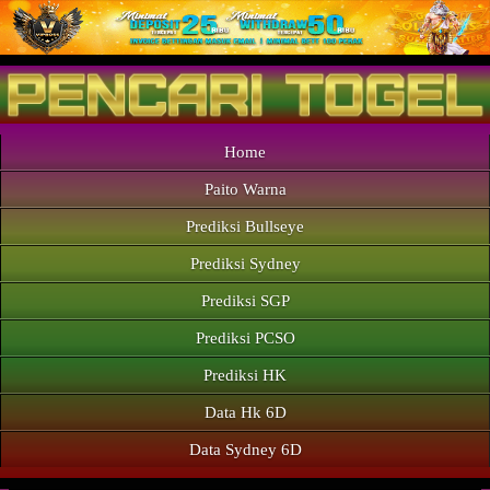
Home
Paito Warna
Prediksi Bullseye
Prediksi Sydney
Prediksi SGP
Prediksi PCSO
Prediksi HK
Data Hk 6D
Data Sydney 6D