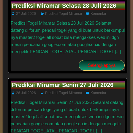
Prediksi Miramar Selasa 28 Juli 2026
27 Juli 2026
Prediksi Togel Miramar
Komentar
Prediksi Togel Miramar Selasa 28 Juli 2026 Selamat
datang di forum pencari togel yang di buat untuk berkumpul
nya master2 togel all sobat bisa mengakses web ini dgn
mesin pencarian google.com atau google.co.id dengan
mengetik PENCARITOGEL ATAU PENCARI TOGEL [...]
Selengkapnya
Prediksi Miramar Senin 27 Juli 2026
26 Juli 2026
Prediksi Togel Miramar
Komentar
Prediksi Togel Miramar Senin 27 Juli 2026 Selamat datang
di forum pencari togel yang di buat untuk berkumpul nya
master2 togel all sobat bisa mengakses web ini dgn mesin
pencarian google.com atau google.co.id dengan mengetik
PENCARITOGEL ATAU PENCARI TOGEL [...]