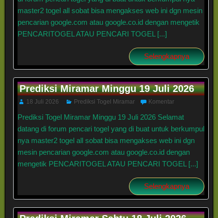
master2 togel all sobat bisa mengakses web ini dgn mesin
pencarian google.com atau google.co.id dengan mengetik
PENCARITOGEL ATAU PENCARI TOGEL [...]
Selengkapnya
Prediksi Miramar Minggu 19 Juli 2026
18 Juli 2026
Prediksi Togel Miramar
Komentar
Prediksi Togel Miramar Minggu 19 Juli 2026 Selamat
datang di forum pencari togel yang di buat untuk berkumpul
nya master2 togel all sobat bisa mengakses web ini dgn
mesin pencarian google.com atau google.co.id dengan
mengetik PENCARITOGEL ATAU PENCARI TOGEL [...]
Selengkapnya