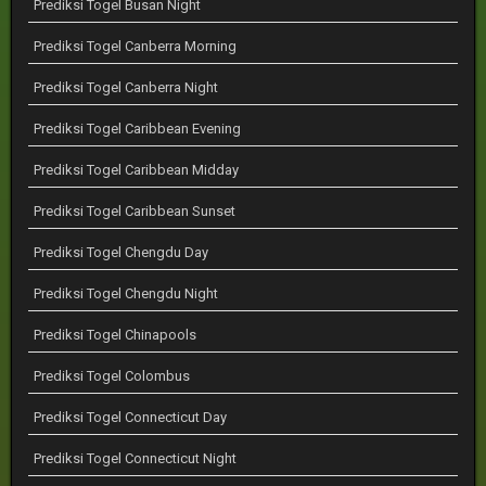
Prediksi Togel Busan Night
Prediksi Togel Canberra Morning
Prediksi Togel Canberra Night
Prediksi Togel Caribbean Evening
Prediksi Togel Caribbean Midday
Prediksi Togel Caribbean Sunset
Prediksi Togel Chengdu Day
Prediksi Togel Chengdu Night
Prediksi Togel Chinapools
Prediksi Togel Colombus
Prediksi Togel Connecticut Day
Prediksi Togel Connecticut Night