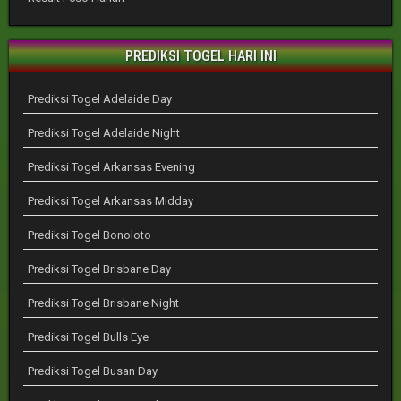
PREDIKSI TOGEL HARI INI
Prediksi Togel Adelaide Day
Prediksi Togel Adelaide Night
Prediksi Togel Arkansas Evening
Prediksi Togel Arkansas Midday
Prediksi Togel Bonoloto
Prediksi Togel Brisbane Day
Prediksi Togel Brisbane Night
Prediksi Togel Bulls Eye
Prediksi Togel Busan Day