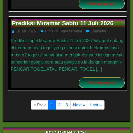
Selengkapnya
Prediksi Miramar Sabtu 11 Juli 2026
10 Juli 2026
Prediksi Togel Miramar
Komentar
Prediksi Togel Miramar Sabtu 11 Juli 2026 Selamat datang
di forum pencari togel yang di buat untuk berkumpul nya
master2 togel all sobat bisa mengakses web ini dgn mesin
pencarian google.com atau google.co.id dengan mengetik
PENCARITOGEL ATAU PENCARI TOGEL [...]
Selengkapnya
« Prev
1
2
3
Next »
Last »
BOLA MERAH TOGEL