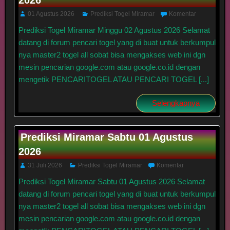
01 Agustus 2026
Prediksi Togel Miramar
Komentar
Prediksi Togel Miramar Minggu 02 Agustus 2026 Selamat
datang di forum pencari togel yang di buat untuk berkumpul
nya master2 togel all sobat bisa mengakses web ini dgn
mesin pencarian google.com atau google.co.id dengan
mengetik PENCARITOGEL ATAU PENCARI TOGEL [...]
Selengkapnya
Prediksi Miramar Sabtu 01 Agustus
2026
31 Juli 2026
Prediksi Togel Miramar
Komentar
Prediksi Togel Miramar Sabtu 01 Agustus 2026 Selamat
datang di forum pencari togel yang di buat untuk berkumpul
nya master2 togel all sobat bisa mengakses web ini dgn
mesin pencarian google.com atau google.co.id dengan