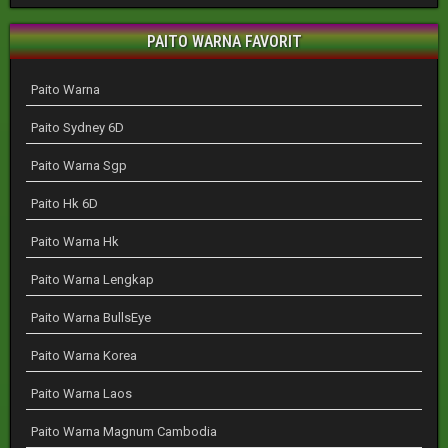
PAITO WARNA FAVORIT
Paito Warna
Paito Sydney 6D
Paito Warna Sgp
Paito Hk 6D
Paito Warna Hk
Paito Warna Lengkap
Paito Warna BullsEye
Paito Warna Korea
Paito Warna Laos
Paito Warna Magnum Cambodia