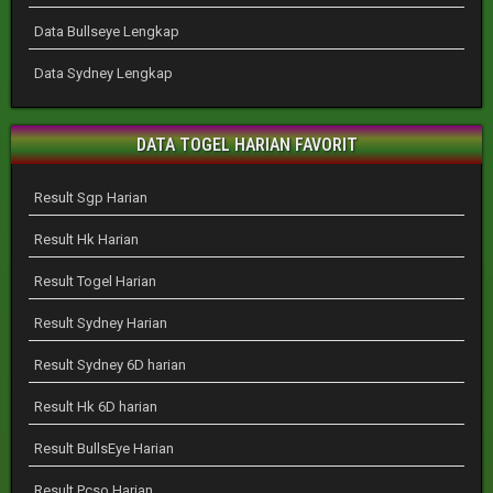
Data Bullseye Lengkap
Data Sydney Lengkap
DATA TOGEL HARIAN FAVORIT
Result Sgp Harian
Result Hk Harian
Result Togel Harian
Result Sydney Harian
Result Sydney 6D harian
Result Hk 6D harian
Result BullsEye Harian
Result Pcso Harian