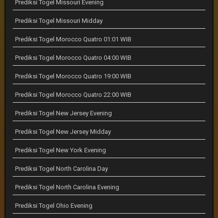
Prediksi Togel Missouri Evening
Prediksi Togel Missouri Midday
Prediksi Togel Morocco Quatro 01:01 WIB
Prediksi Togel Morocco Quatro 04:00 WIB
Prediksi Togel Morocco Quatro 19:00 WIB
Prediksi Togel Morocco Quatro 22:00 WIB
Prediksi Togel New Jersey Evening
Prediksi Togel New Jersey Midday
Prediksi Togel New York Evening
Prediksi Togel North Carolina Day
Prediksi Togel North Carolina Evening
Prediksi Togel Ohio Evening