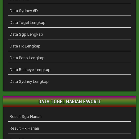
Data Sydney 6D
Data Togel Lengkap
Data Sgp Lengkap
Data Hk Lengkap
Data Pcso Lengkap
Data Bullseye Lengkap
Data Sydney Lengkap
DATA TOGEL HARIAN FAVORIT
Result Sgp Harian
Result Hk Harian