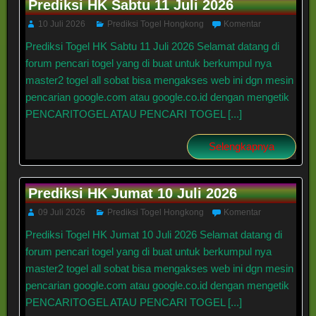
Prediksi HK Sabtu 11 Juli 2026
10 Juli 2026
Prediksi Togel Hongkong
Komentar
Prediksi Togel HK Sabtu 11 Juli 2026 Selamat datang di
forum pencari togel yang di buat untuk berkumpul nya
master2 togel all sobat bisa mengakses web ini dgn mesin
pencarian google.com atau google.co.id dengan mengetik
PENCARITOGEL ATAU PENCARI TOGEL [...]
Selengkapnya
Prediksi HK Jumat 10 Juli 2026
09 Juli 2026
Prediksi Togel Hongkong
Komentar
Prediksi Togel HK Jumat 10 Juli 2026 Selamat datang di
forum pencari togel yang di buat untuk berkumpul nya
master2 togel all sobat bisa mengakses web ini dgn mesin
pencarian google.com atau google.co.id dengan mengetik
PENCARITOGEL ATAU PENCARI TOGEL [...]