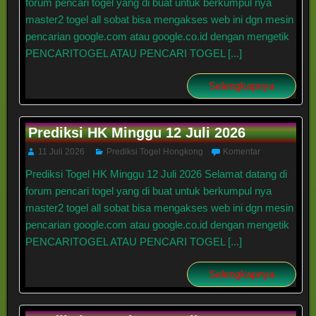
forum pencari togel yang di buat untuk berkumpul nya
master2 togel all sobat bisa mengakses web ini dgn mesin
pencarian google.com atau google.co.id dengan mengetik
PENCARITOGEL ATAU PENCARI TOGEL [...]
Selengkapnya
Prediksi HK Minggu 12 Juli 2026
11 Juli 2026
Prediksi Togel Hongkong
Komentar
Prediksi Togel HK Minggu 12 Juli 2026 Selamat datang di
forum pencari togel yang di buat untuk berkumpul nya
master2 togel all sobat bisa mengakses web ini dgn mesin
pencarian google.com atau google.co.id dengan mengetik
PENCARITOGEL ATAU PENCARI TOGEL [...]
Selengkapnya