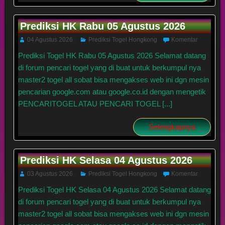
Prediksi HK Rabu 05 Agustus 2026
04 Agustus 2026
Prediksi Togel Hongkong
Komentar
Prediksi Togel HK Rabu 05 Agustus 2026 Selamat datang
di forum pencari togel yang di buat untuk berkumpul nya
master2 togel all sobat bisa mengakses web ini dgn mesin
pencarian google.com atau google.co.id dengan mengetik
PENCARITOGEL ATAU PENCARI TOGEL [...]
Selengkapnya
Prediksi HK Selasa 04 Agustus 2026
03 Agustus 2026
Prediksi Togel Hongkong
Komentar
Prediksi Togel HK Selasa 04 Agustus 2026 Selamat datang
di forum pencari togel yang di buat untuk berkumpul nya
master2 togel all sobat bisa mengakses web ini dgn mesin