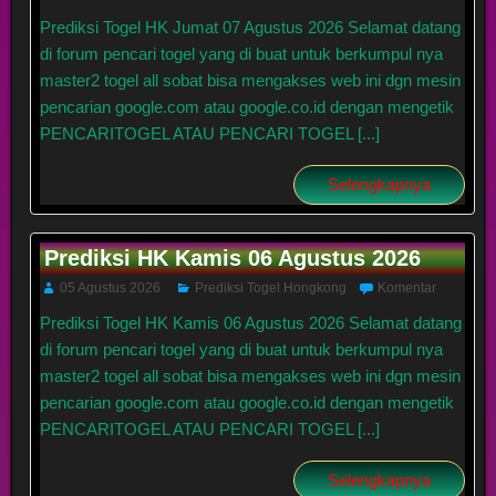
Prediksi Togel HK Jumat 07 Agustus 2026 Selamat datang
di forum pencari togel yang di buat untuk berkumpul nya
master2 togel all sobat bisa mengakses web ini dgn mesin
pencarian google.com atau google.co.id dengan mengetik
PENCARITOGEL ATAU PENCARI TOGEL [...]
Selengkapnya
Prediksi HK Kamis 06 Agustus 2026
05 Agustus 2026
Prediksi Togel Hongkong
Komentar
Prediksi Togel HK Kamis 06 Agustus 2026 Selamat datang
di forum pencari togel yang di buat untuk berkumpul nya
master2 togel all sobat bisa mengakses web ini dgn mesin
pencarian google.com atau google.co.id dengan mengetik
PENCARITOGEL ATAU PENCARI TOGEL [...]
Selengkapnya