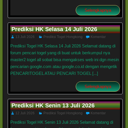
Selengkapnya
Prediksi HK Selasa 14 Juli 2026
13 Juli 2026
Prediksi Togel Hongkong
Komentar
Prediksi Togel HK Selasa 14 Juli 2026 Selamat datang di
forum pencari togel yang di buat untuk berkumpul nya
master2 togel all sobat bisa mengakses web ini dgn mesin
pencarian google.com atau google.co.id dengan mengetik
PENCARITOGEL ATAU PENCARI TOGEL [...]
Selengkapnya
Prediksi HK Senin 13 Juli 2026
12 Juli 2026
Prediksi Togel Hongkong
Komentar
Prediksi Togel HK Senin 13 Juli 2026 Selamat datang di