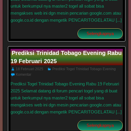
untuk berkumpul nya master2 togel all sobat bisa
mengakses web ini dgn mesin pencarian google.com atau
google.co.id dengan mengetik PENCARITOGEL ATAU [...]
Selengkapnya
Prediksi Trinidad Tobago Evening Rabu
19 Februari 2025
18 Februari 2025
Prediksi Togel Trinidad Tobago Evening
Komentar
Prediksi Togel Trinidad Tobago Evening Rabu 19 Februari
2025 Selamat datang di forum pencari togel yang di buat
untuk berkumpul nya master2 togel all sobat bisa
mengakses web ini dgn mesin pencarian google.com atau
google.co.id dengan mengetik PENCARITOGEL ATAU [...]
Selengkapnya