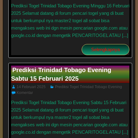
Prediksi Togel Trinidad Tobago Evening Minggu 16 Februari
2025 Selamat datang di forum pencari togel yang di buat
untuk berkumpul nya master2 togel all sobat bisa
mengakses web ini dgn mesin pencarian google.com atau
google.co.id dengan mengetik PENCARITOGEL ATAU [...]
Selengkapnya
Prediksi Trinidad Tobago Evening
Sabtu 15 Februari 2025
14 Februari 2025
Prediksi Togel Trinidad Tobago Evening
Komentar
Prediksi Togel Trinidad Tobago Evening Sabtu 15 Februari
2025 Selamat datang di forum pencari togel yang di buat
untuk berkumpul nya master2 togel all sobat bisa
mengakses web ini dgn mesin pencarian google.com atau
google.co.id dengan mengetik PENCARITOGEL ATAU [...]