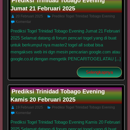
Prediksi Trinidad Tobago Evening
Jumat 21 Februari 2025
20 Februari 2025
Prediksi Togel Trinidad Tobago Evening
Komentar
Prediksi Togel Trinidad Tobago Evening Jumat 21 Februari
2025 Selamat datang di forum pencari togel yang di buat
untuk berkumpul nya master2 togel all sobat bisa
mengakses web ini dgn mesin pencarian google.com atau
google.co.id dengan mengetik PENCARITOGEL ATAU [...]
Selengkapnya
Prediksi Trinidad Tobago Evening
Kamis 20 Februari 2025
19 Februari 2025
Prediksi Togel Trinidad Tobago Evening
Komentar
Prediksi Togel Trinidad Tobago Evening Kamis 20 Februari
2025 Selamat datang di forum pencari togel yang di buat