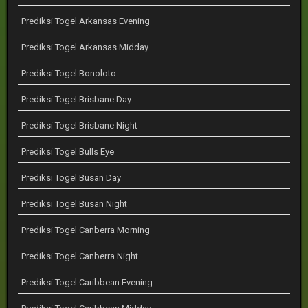
Prediksi Togel Arkansas Evening
Prediksi Togel Arkansas Midday
Prediksi Togel Bonoloto
Prediksi Togel Brisbane Day
Prediksi Togel Brisbane Night
Prediksi Togel Bulls Eye
Prediksi Togel Busan Day
Prediksi Togel Busan Night
Prediksi Togel Canberra Morning
Prediksi Togel Canberra Night
Prediksi Togel Caribbean Evening