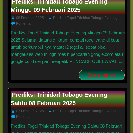
Prediksi Trinidad Tobago Evening
Minggu 09 Februari 2025
08 Februari 2025
Prediksi Togel Trinidad Tobago Evening
Komentar
Prediksi Togel Trinidad Tobago Evening Minggu 09 Februari
2025 Selamat datang di forum pencari togel yang di buat
untuk berkumpul nya master2 togel all sobat bisa
mengakses web ini dgn mesin pencarian google.com atau
google.co.id dengan mengetik PENCARITOGEL ATAU [...]
Selengkapnya
Prediksi Trinidad Tobago Evening
Sabtu 08 Februari 2025
07 Februari 2025
Prediksi Togel Trinidad Tobago Evening
Komentar
Prediksi Togel Trinidad Tobago Evening Sabtu 08 Februari