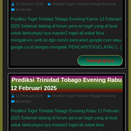
12 Februari 2025
Prediksi Togel Trinidad Tobago Evening
Komentar
Prediksi Togel Trinidad Tobago Evening Kamis 13 Februari
2025 Selamat datang di forum pencari togel yang di buat
untuk berkumpul nya master2 togel all sobat bisa
mengakses web ini dgn mesin pencarian google.com atau
google.co.id dengan mengetik PENCARITOGEL ATAU [...]
Selengkapnya
Prediksi Trinidad Tobago Evening Rabu
12 Februari 2025
11 Februari 2025
Prediksi Togel Trinidad Tobago Evening
Komentar
Prediksi Togel Trinidad Tobago Evening Rabu 12 Februari
2025 Selamat datang di forum pencari togel yang di buat
untuk berkumpul nya master2 togel all sobat bisa