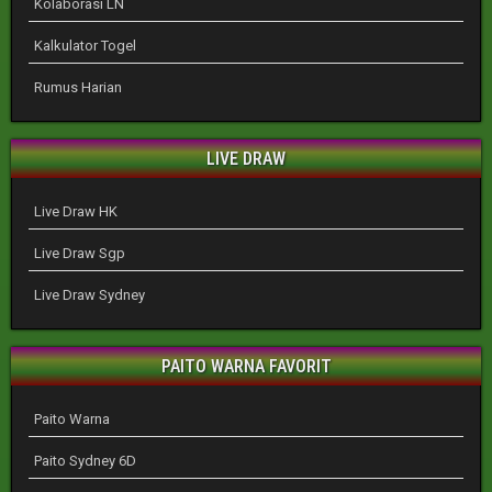
Kolaborasi LN
Kalkulator Togel
Rumus Harian
LIVE DRAW
Live Draw HK
Live Draw Sgp
Live Draw Sydney
PAITO WARNA FAVORIT
Paito Warna
Paito Sydney 6D