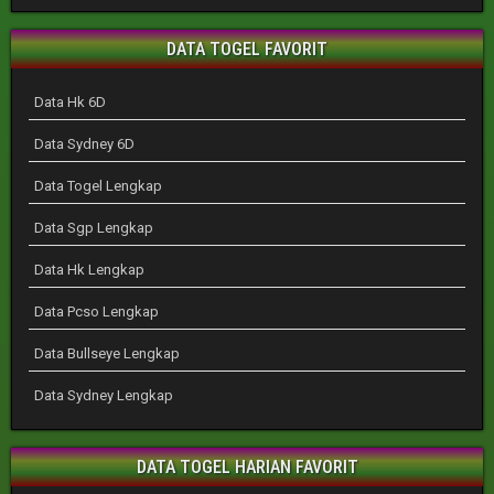
DATA TOGEL FAVORIT
Data Hk 6D
Data Sydney 6D
Data Togel Lengkap
Data Sgp Lengkap
Data Hk Lengkap
Data Pcso Lengkap
Data Bullseye Lengkap
Data Sydney Lengkap
DATA TOGEL HARIAN FAVORIT