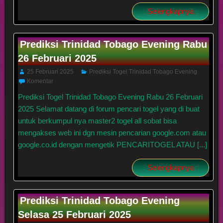
Selengkapnya
Prediksi Trinidad Tobago Evening Rabu
26 Februari 2025
25 Februari 2025
Prediksi Togel Trinidad Tobago Evening
Komentar
Prediksi Togel Trinidad Tobago Evening Rabu 26 Februari
2025 Selamat datang di forum pencari togel yang di buat
untuk berkumpul nya master2 togel all sobat bisa
mengakses web ini dgn mesin pencarian google.com atau
google.co.id dengan mengetik PENCARITOGEL ATAU [...]
Selengkapnya
Prediksi Trinidad Tobago Evening
Selasa 25 Februari 2025