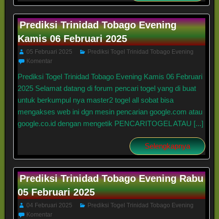
Prediksi Trinidad Tobago Evening
Kamis 06 Februari 2025
05 Februari 2025
Prediksi Togel Trinidad Tobago Evening
Komentar
Prediksi Togel Trinidad Tobago Evening Kamis 06 Februari
2025 Selamat datang di forum pencari togel yang di buat
untuk berkumpul nya master2 togel all sobat bisa
mengakses web ini dgn mesin pencarian google.com atau
google.co.id dengan mengetik PENCARITOGEL ATAU [...]
Selengkapnya
Prediksi Trinidad Tobago Evening Rabu
05 Februari 2025
04 Februari 2025
Prediksi Togel Trinidad Tobago Evening
Komentar