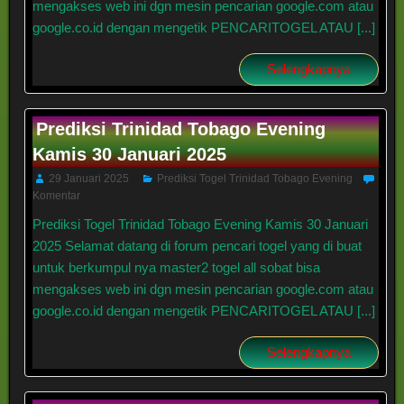
mengakses web ini dgn mesin pencarian google.com atau
google.co.id dengan mengetik PENCARITOGEL ATAU [...]
Selengkapnya
Prediksi Trinidad Tobago Evening
Kamis 30 Januari 2025
29 Januari 2025
Prediksi Togel Trinidad Tobago Evening
Komentar
Prediksi Togel Trinidad Tobago Evening Kamis 30 Januari
2025 Selamat datang di forum pencari togel yang di buat
untuk berkumpul nya master2 togel all sobat bisa
mengakses web ini dgn mesin pencarian google.com atau
google.co.id dengan mengetik PENCARITOGEL ATAU [...]
Selengkapnya