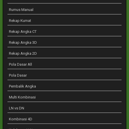
Rumus Manual
Rekap Kumat
Rekap Angka CT
Rekap Angka 3D
Rekap Angka 2D
Pola Dasar All
Pola Dasar
Pembalik Angka
Multi Kombinasi
LN vs DN
Kombinasi 4D