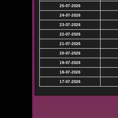
25-07-2026
24-07-2026
23-07-2026
22-07-2026
21-07-2026
20-07-2026
19-07-2026
18-07-2026
17-07-2026