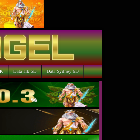
HK
Data Hk 6D
Data Sydney 6D