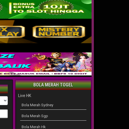
BOLA MERAH TOGEL
Live HK
Bola Merah Sydney
Bola Merah Sgp
Bola Merah Hk