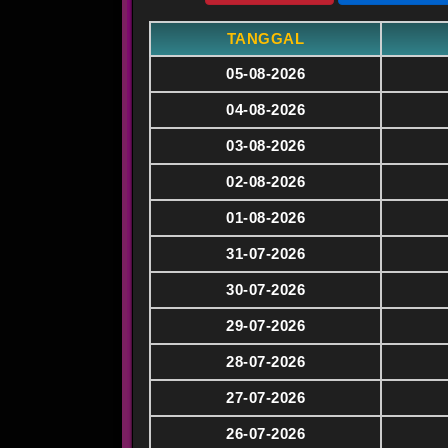
TANGGAL
05-08-2026
04-08-2026
03-08-2026
02-08-2026
01-08-2026
31-07-2026
30-07-2026
29-07-2026
28-07-2026
27-07-2026
26-07-2026