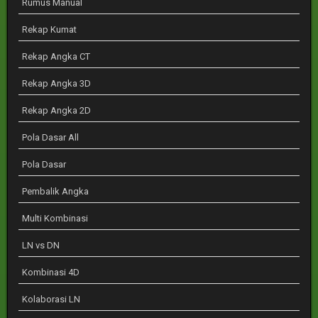
Rumus Manual
Rekap Kumat
Rekap Angka CT
Rekap Angka 3D
Rekap Angka 2D
Pola Dasar All
Pola Dasar
Pembalik Angka
Multi Kombinasi
LN vs DN
Kombinasi 4D
Kolaborasi LN