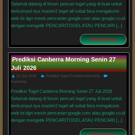
Selamat datang di forum pencari togel yang di buat untuk
berkumpul nya master2 togel all sobat bisa mengakses
web ini dgn mesin pencarian google.com atau google.co.id
dengan mengetik PENCARITOGEL ATAU PENCARI [...]
Selengkapnya
Prediksi Canberra Morning Senin 27
Juli 2026
26 Juli 2026
Prediksi Togel Canberra Morning
Komentar
Prediksi Togel Canberra Morning Senin 27 Juli 2026
Selamat datang di forum pencari togel yang di buat untuk
berkumpul nya master2 togel all sobat bisa mengakses
web ini dgn mesin pencarian google.com atau google.co.id
dengan mengetik PENCARITOGEL ATAU PENCARI [...]
Selengkapnya