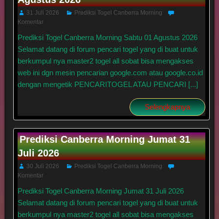
31 Juli 2026
Prediksi Togel Canberra Morning
Komentar
Prediksi Togel Canberra Morning Sabtu 01 Agustus 2026
Selamat datang di forum pencari togel yang di buat untuk
berkumpul nya master2 togel all sobat bisa mengakses
web ini dgn mesin pencarian google.com atau google.co.id
dengan mengetik PENCARITOGEL ATAU PENCARI [...]
Selengkapnya
Prediksi Canberra Morning Jumat 31
Juli 2026
30 Juli 2026
Prediksi Togel Canberra Morning
Komentar
Prediksi Togel Canberra Morning Jumat 31 Juli 2026
Selamat datang di forum pencari togel yang di buat untuk
berkumpul nya master2 togel all sobat bisa mengakses