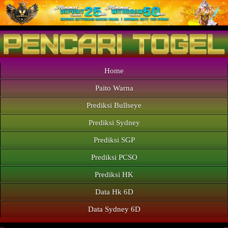
Home
Paito Warna
Prediksi Bullseye
Prediksi Sydney
Prediksi SGP
Prediksi PCSO
Prediksi HK
Data Hk 6D
Data Sydney 6D