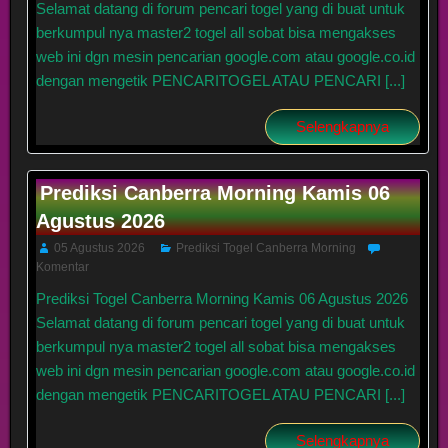
Selamat datang di forum pencari togel yang di buat untuk
berkumpul nya master2 togel all sobat bisa mengakses
web ini dgn mesin pencarian google.com atau google.co.id
dengan mengetik PENCARITOGEL ATAU PENCARI [...]
Selengkapnya
Prediksi Canberra Morning Kamis 06
Agustus 2026
05 Agustus 2026
Prediksi Togel Canberra Morning
Komentar
Prediksi Togel Canberra Morning Kamis 06 Agustus 2026
Selamat datang di forum pencari togel yang di buat untuk
berkumpul nya master2 togel all sobat bisa mengakses
web ini dgn mesin pencarian google.com atau google.co.id
dengan mengetik PENCARITOGEL ATAU PENCARI [...]
Selengkapnya