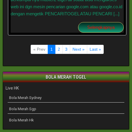
web ini dgn mesin pencarian google.com atau google.co.id
dengan mengetik PENCARITOGEL ATAU PENCARI [...]
Selengkapnya
« Prev
1
2
3
Next »
Last »
BOLA MERAH TOGEL
Live HK
Bola Merah Sydney
Bola Merah Sgp
Bola Merah Hk