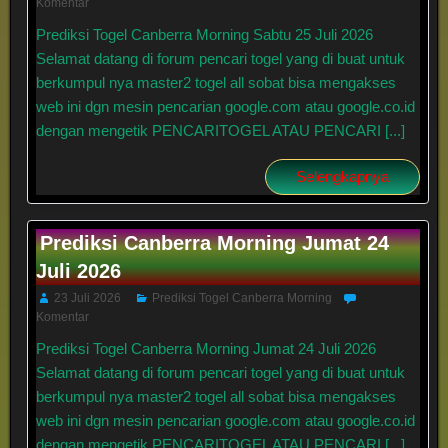
Komentar
Prediksi Togel Canberra Morning Sabtu 25 Juli 2026
Selamat datang di forum pencari togel yang di buat untuk
berkumpul nya master2 togel all sobat bisa mengakses
web ini dgn mesin pencarian google.com atau google.co.id
dengan mengetik PENCARITOGEL ATAU PENCARI [...]
Selengkapnya
Prediksi Canberra Morning Jumat 24
Juli 2026
23 Juli 2026
Prediksi Togel Canberra Morning
Komentar
Prediksi Togel Canberra Morning Jumat 24 Juli 2026
Selamat datang di forum pencari togel yang di buat untuk
berkumpul nya master2 togel all sobat bisa mengakses
web ini dgn mesin pencarian google.com atau google.co.id
dengan mengetik PENCARITOGEL ATAU PENCARI [...]