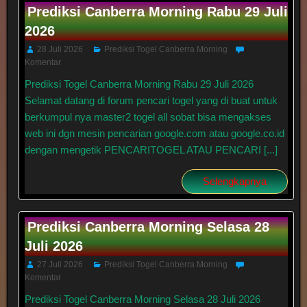
Prediksi Canberra Morning Rabu 29 Juli
2026
28 Juli 2026
Prediksi Togel Canberra Morning
Komentar
Prediksi Togel Canberra Morning Rabu 29 Juli 2026
Selamat datang di forum pencari togel yang di buat untuk
berkumpul nya master2 togel all sobat bisa mengakses
web ini dgn mesin pencarian google.com atau google.co.id
dengan mengetik PENCARITOGEL ATAU PENCARI [...]
Selengkapnya
Prediksi Canberra Morning Selasa 28
Juli 2026
27 Juli 2026
Prediksi Togel Canberra Morning
Komentar
Prediksi Togel Canberra Morning Selasa 28 Juli 2026