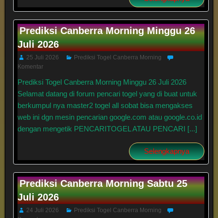
Prediksi Canberra Morning Minggu 26
Juli 2026
25 Juli 2026
Prediksi Togel Canberra Morning
Komentar
Prediksi Togel Canberra Morning Minggu 26 Juli 2026
Selamat datang di forum pencari togel yang di buat untuk
berkumpul nya master2 togel all sobat bisa mengakses
web ini dgn mesin pencarian google.com atau google.co.id
dengan mengetik PENCARITOGEL ATAU PENCARI [...]
Selengkapnya
Prediksi Canberra Morning Sabtu 25
Juli 2026
24 Juli 2026
Prediksi Togel Canberra Morning