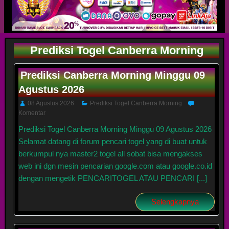
Prediksi Togel Canberra Morning
Prediksi Canberra Morning Minggu 09
Agustus 2026
08 Agustus 2026
Prediksi Togel Canberra Morning
Komentar
Prediksi Togel Canberra Morning Minggu 09 Agustus 2026
Selamat datang di forum pencari togel yang di buat untuk
berkumpul nya master2 togel all sobat bisa mengakses
web ini dgn mesin pencarian google.com atau google.co.id
dengan mengetik PENCARITOGEL ATAU PENCARI [...]
Selengkapnya