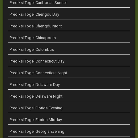
Prediksi Togel Caribbean Sunset
Prediksi Togel Chengdu Day
Prediksi Togel Chengdu Night
Prediksi Togel Chinapools
Prediksi Togel Colombus
Prediksi Togel Connecticut Day
Prediksi Togel Connecticut Night
Prediksi Togel Delaware Day
Prediksi Togel Delaware Night
Prediksi Togel Florida Evening
Prediksi Togel Florida Midday
Prediksi Togel Georgia Evening