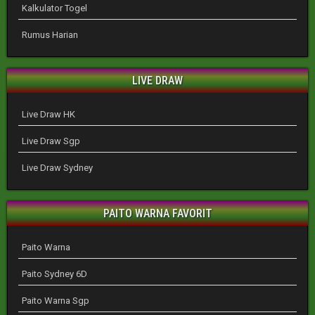
Kalkulator Togel
Rumus Harian
LIVE DRAW
Live Draw HK
Live Draw Sgp
Live Draw Sydney
PAITO WARNA FAVORIT
Paito Warna
Paito Sydney 6D
Paito Warna Sgp