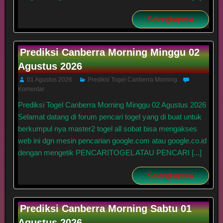
Selengkapnya
Prediksi Canberra Morning Minggu 02
Agustus 2026
01 Agustus 2026
Prediksi Togel Canberra Morning
Komentar
Prediksi Togel Canberra Morning Minggu 02 Agustus 2026
Selamat datang di forum pencari togel yang di buat untuk
berkumpul nya master2 togel all sobat bisa mengakses
web ini dgn mesin pencarian google.com atau google.co.id
dengan mengetik PENCARITOGEL ATAU PENCARI [...]
Selengkapnya
Prediksi Canberra Morning Sabtu 01
Agustus 2026