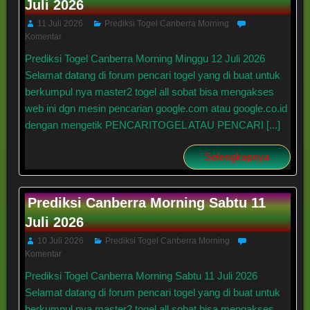
Juli 2026
11 Juli 2026
Prediksi Togel Canberra Morning
Komentar
Prediksi Togel Canberra Morning Minggu 12 Juli 2026
Selamat datang di forum pencari togel yang di buat untuk
berkumpul nya master2 togel all sobat bisa mengakses
web ini dgn mesin pencarian google.com atau google.co.id
dengan mengetik PENCARITOGEL ATAU PENCARI [...]
Selengkapnya
Prediksi Canberra Morning Sabtu 11
Juli 2026
10 Juli 2026
Prediksi Togel Canberra Morning
Komentar
Prediksi Togel Canberra Morning Sabtu 11 Juli 2026
Selamat datang di forum pencari togel yang di buat untuk
berkumpul nya master2 togel all sobat bisa mengakses