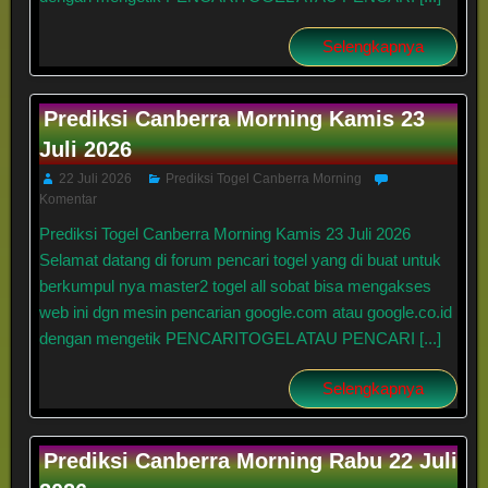
Selengkapnya
Prediksi Canberra Morning Kamis 23
Juli 2026
22 Juli 2026
Prediksi Togel Canberra Morning
Komentar
Prediksi Togel Canberra Morning Kamis 23 Juli 2026
Selamat datang di forum pencari togel yang di buat untuk
berkumpul nya master2 togel all sobat bisa mengakses
web ini dgn mesin pencarian google.com atau google.co.id
dengan mengetik PENCARITOGEL ATAU PENCARI [...]
Selengkapnya
Prediksi Canberra Morning Rabu 22 Juli