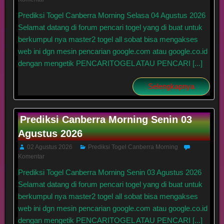
Prediksi Togel Canberra Morning Selasa 04 Agustus 2026
Selamat datang di forum pencari togel yang di buat untuk
berkumpul nya master2 togel all sobat bisa mengakses
web ini dgn mesin pencarian google.com atau google.co.id
dengan mengetik PENCARITOGEL ATAU PENCARI [...]
Selengkapnya
Prediksi Canberra Morning Senin 03
Agustus 2026
02 Agustus 2026
Prediksi Togel Canberra Morning
Komentar
Prediksi Togel Canberra Morning Senin 03 Agustus 2026
Selamat datang di forum pencari togel yang di buat untuk
berkumpul nya master2 togel all sobat bisa mengakses
web ini dgn mesin pencarian google.com atau google.co.id
dengan mengetik PENCARITOGEL ATAU PENCARI [...]