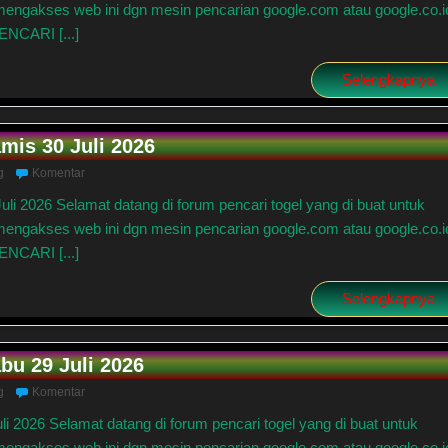
 mengakses web ini dgn mesin pencarian google.com atau google.co.i
NCARI [...]
Selengkapnya
mis 30 Juli 2026
g
Komentar
li 2026 Selamat datang di forum pencari togel yang di buat untuk
 mengakses web ini dgn mesin pencarian google.com atau google.co.i
NCARI [...]
Selengkapnya
bu 29 Juli 2026
g
Komentar
i 2026 Selamat datang di forum pencari togel yang di buat untuk
 mengakses web ini dgn mesin pencarian google.com atau google.co.i