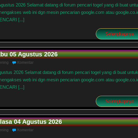
gustus 2026 Selamat datang di forum pencari togel yang di buat unt
 mengakses web ini dgn mesin pencarian google.com atau google.co.i
NCARI [...]
Selengkapnya
abu 05 Agustus 2026
ening
Komentar
ustus 2026 Selamat datang di forum pencari togel yang di buat untu
 mengakses web ini dgn mesin pencarian google.com atau google.co.i
NCARI [...]
Selengkapnya
lasa 04 Agustus 2026
ening
Komentar