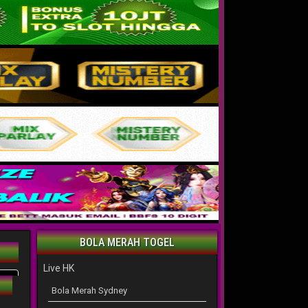
BOLA MERAH TOGEL
Live HK
Bola Merah Sydney