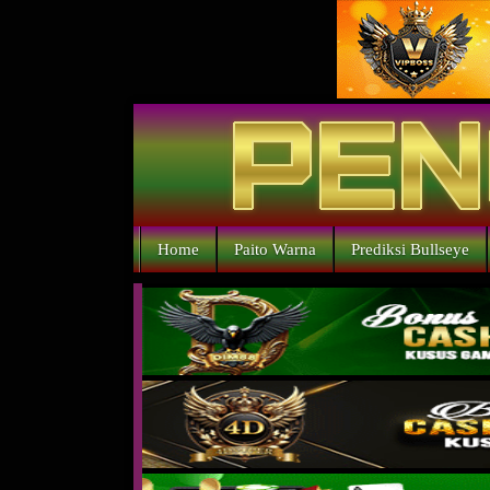
Home
Paito Warna
Prediksi Bullseye