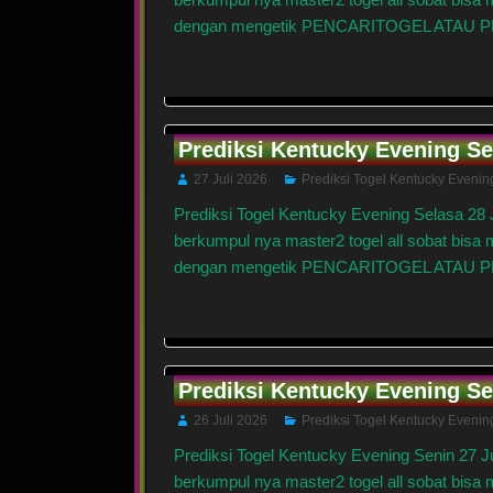
dengan mengetik PENCARITOGEL ATAU PE
Prediksi Kentucky Evening Se
27 Juli 2026
Prediksi Togel Kentucky Evenin
Prediksi Togel Kentucky Evening Selasa 28 J
berkumpul nya master2 togel all sobat bisa
dengan mengetik PENCARITOGEL ATAU PE
Prediksi Kentucky Evening Se
26 Juli 2026
Prediksi Togel Kentucky Evenin
Prediksi Togel Kentucky Evening Senin 27 Ju
berkumpul nya master2 togel all sobat bisa