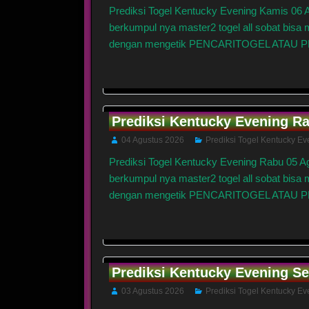
Prediksi Togel Kentucky Evening Kamis 06 A
berkumpul nya master2 togel all sobat bisa
dengan mengetik PENCARITOGEL ATAU PE
Prediksi Kentucky Evening R
04 Agustus 2026
Prediksi Togel Kentucky Ev
Prediksi Togel Kentucky Evening Rabu 05 Ag
berkumpul nya master2 togel all sobat bisa
dengan mengetik PENCARITOGEL ATAU PE
Prediksi Kentucky Evening Se
03 Agustus 2026
Prediksi Togel Kentucky Ev