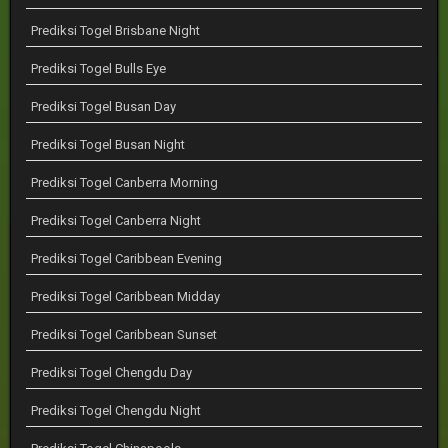
Prediksi Togel Brisbane Night
Prediksi Togel Bulls Eye
Prediksi Togel Busan Day
Prediksi Togel Busan Night
Prediksi Togel Canberra Morning
Prediksi Togel Canberra Night
Prediksi Togel Caribbean Evening
Prediksi Togel Caribbean Midday
Prediksi Togel Caribbean Sunset
Prediksi Togel Chengdu Day
Prediksi Togel Chengdu Night