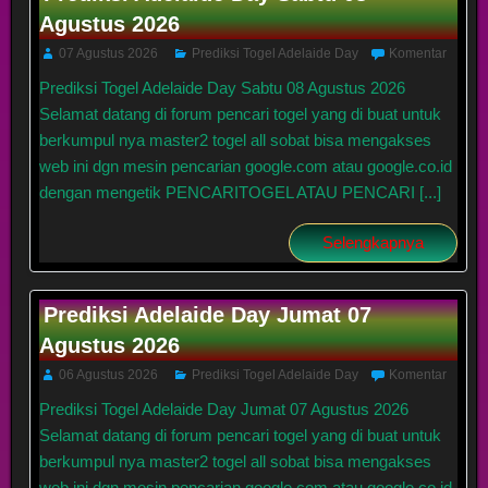
Agustus 2026
07 Agustus 2026
Prediksi Togel Adelaide Day
Komentar
Prediksi Togel Adelaide Day Sabtu 08 Agustus 2026
Selamat datang di forum pencari togel yang di buat untuk
berkumpul nya master2 togel all sobat bisa mengakses
web ini dgn mesin pencarian google.com atau google.co.id
dengan mengetik PENCARITOGEL ATAU PENCARI [...]
Selengkapnya
Prediksi Adelaide Day Jumat 07
Agustus 2026
06 Agustus 2026
Prediksi Togel Adelaide Day
Komentar
Prediksi Togel Adelaide Day Jumat 07 Agustus 2026
Selamat datang di forum pencari togel yang di buat untuk
berkumpul nya master2 togel all sobat bisa mengakses
web ini dgn mesin pencarian google.com atau google.co.id