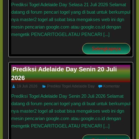
Prediksi Togel Adelaide Day Selasa 21 Juli 2026 Selamat
datang di forum pencari togel yang di buat untuk berkumpul
nya master2 togel all sobat bisa mengakses web ini dgn
mesin pencarian google.com atau google.co.id dengan
mengetik PENCARITOGEL ATAU PENCARI [...]
Selengkapnya
Prediksi Adelaide Day Senin 20 Juli
2026
19 Juli 2026
Prediksi Togel Adelaide Day
Komentar
Prediksi Togel Adelaide Day Senin 20 Juli 2026 Selamat
datang di forum pencari togel yang di buat untuk berkumpul
nya master2 togel all sobat bisa mengakses web ini dgn
mesin pencarian google.com atau google.co.id dengan
mengetik PENCARITOGEL ATAU PENCARI [...]