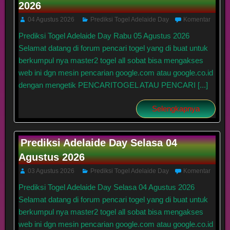
2026
04 Agustus 2026
Prediksi Togel Adelaide Day
Komentar
Prediksi Togel Adelaide Day Rabu 05 Agustus 2026
Selamat datang di forum pencari togel yang di buat untuk
berkumpul nya master2 togel all sobat bisa mengakses
web ini dgn mesin pencarian google.com atau google.co.id
dengan mengetik PENCARITOGEL ATAU PENCARI [...]
Selengkapnya
Prediksi Adelaide Day Selasa 04
Agustus 2026
03 Agustus 2026
Prediksi Togel Adelaide Day
Komentar
Prediksi Togel Adelaide Day Selasa 04 Agustus 2026
Selamat datang di forum pencari togel yang di buat untuk
berkumpul nya master2 togel all sobat bisa mengakses
web ini dgn mesin pencarian google.com atau google.co.id