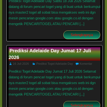
Prediksi Togel Adelaide Day Sabtu 18 Juli 2026 Selamat
datang di forum pencari togel yang di buat untuk berkumpul
nya master2 togel all sobat bisa mengakses web ini dgn
mesin pencarian google.com atau google.co.id dengan
mengetik PENCARITOGEL ATAU PENCARI [...]
Selengkapnya
Prediksi Adelaide Day Jumat 17 Juli
2026
16 Juli 2026
Prediksi Togel Adelaide Day
Komentar
Prediksi Togel Adelaide Day Jumat 17 Juli 2026 Selamat
datang di forum pencari togel yang di buat untuk berkumpul
nya master2 togel all sobat bisa mengakses web ini dgn
mesin pencarian google.com atau google.co.id dengan
mengetik PENCARITOGEL ATAU PENCARI [...]
Selengkapnya