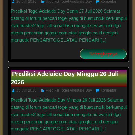
26 Juli 2026
Prediksi Togel Adelaide Day
Komentar
Prediksi Togel Adelaide Day Senin 27 Juli 2026 Selamat
datang di forum pencari togel yang di buat untuk berkumpul
nya master2 togel all sobat bisa mengakses web ini dgn
mesin pencarian google.com atau google.co.id dengan
mengetik PENCARITOGEL ATAU PENCARI [...]
Selengkapnya
Prediksi Adelaide Day Minggu 26 Juli
2026
25 Juli 2026
Prediksi Togel Adelaide Day
Komentar
Prediksi Togel Adelaide Day Minggu 26 Juli 2026 Selamat
datang di forum pencari togel yang di buat untuk berkumpul
nya master2 togel all sobat bisa mengakses web ini dgn
mesin pencarian google.com atau google.co.id dengan
mengetik PENCARITOGEL ATAU PENCARI [...]