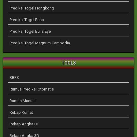
Prediksi Togel Hongkong
Prediksi Togel Pcso
Prediksi Togel Bulls Eye
Prediksi Togel Magnum Cambodia
TOOLS
BBFS
Rumus Prediksi Otomatis
Rumus Manual
Rekap Kumat
Rekap Angka CT
Rekap Angka 3D