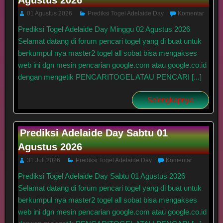
01 Agustus 2026
Prediksi Togel Adelaide Day
Komentar
Prediksi Togel Adelaide Day Minggu 02 Agustus 2026
Selamat datang di forum pencari togel yang di buat untuk
berkumpul nya master2 togel all sobat bisa mengakses
web ini dgn mesin pencarian google.com atau google.co.id
dengan mengetik PENCARITOGEL ATAU PENCARI [...]
Selengkapnya
Prediksi Adelaide Day Sabtu 01
Agustus 2026
31 Juli 2026
Prediksi Togel Adelaide Day
Komentar
Prediksi Togel Adelaide Day Sabtu 01 Agustus 2026
Selamat datang di forum pencari togel yang di buat untuk
berkumpul nya master2 togel all sobat bisa mengakses
web ini dgn mesin pencarian google.com atau google.co.id