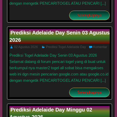
dengan mengetik PENCARITOGEL ATAU PENCARI [...]
Selengkapnya
Prediksi Adelaide Day Senin 03 Agustus
2026
02 Agustus 2026
Prediksi Togel Adelaide Day
Komentar
Prediksi Togel Adelaide Day Senin 03 Agustus 2026
Selamat datang di forum pencari togel yang di buat untuk
berkumpul nya master2 togel all sobat bisa mengakses
web ini dgn mesin pencarian google.com atau google.co.id
dengan mengetik PENCARITOGEL ATAU PENCARI [...]
Selengkapnya
Prediksi Adelaide Day Minggu 02
Agustus 2026