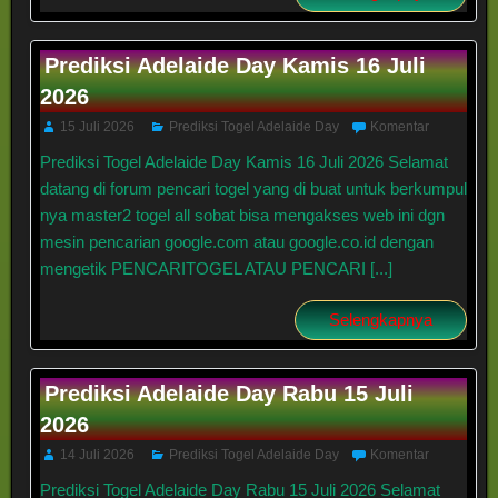
Prediksi Adelaide Day Kamis 16 Juli
2026
15 Juli 2026
Prediksi Togel Adelaide Day
Komentar
Prediksi Togel Adelaide Day Kamis 16 Juli 2026 Selamat
datang di forum pencari togel yang di buat untuk berkumpul
nya master2 togel all sobat bisa mengakses web ini dgn
mesin pencarian google.com atau google.co.id dengan
mengetik PENCARITOGEL ATAU PENCARI [...]
Selengkapnya
Prediksi Adelaide Day Rabu 15 Juli
2026
14 Juli 2026
Prediksi Togel Adelaide Day
Komentar
Prediksi Togel Adelaide Day Rabu 15 Juli 2026 Selamat