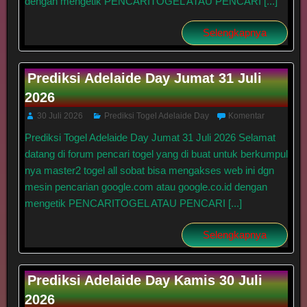
dengan mengetik PENCARITOGEL ATAU PENCARI [...]
Selengkapnya
Prediksi Adelaide Day Jumat 31 Juli
2026
30 Juli 2026
Prediksi Togel Adelaide Day
Komentar
Prediksi Togel Adelaide Day Jumat 31 Juli 2026 Selamat
datang di forum pencari togel yang di buat untuk berkumpul
nya master2 togel all sobat bisa mengakses web ini dgn
mesin pencarian google.com atau google.co.id dengan
mengetik PENCARITOGEL ATAU PENCARI [...]
Selengkapnya
Prediksi Adelaide Day Kamis 30 Juli
2026