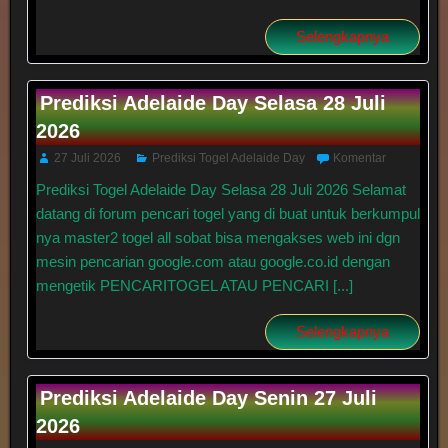
Selengkapnya
Prediksi Adelaide Day Selasa 28 Juli
2026
27 Juli 2026
Prediksi Togel Adelaide Day
Komentar
Prediksi Togel Adelaide Day Selasa 28 Juli 2026 Selamat
datang di forum pencari togel yang di buat untuk berkumpul
nya master2 togel all sobat bisa mengakses web ini dgn
mesin pencarian google.com atau google.co.id dengan
mengetik PENCARITOGEL ATAU PENCARI [...]
Selengkapnya
Prediksi Adelaide Day Senin 27 Juli
2026