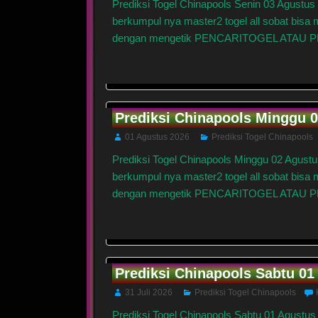
Prediksi Togel Chinapools Senin 03 Agustus 
berkumpul nya master2 togel all sobat bisa
dengan mengetik PENCARITOGEL ATAU PE
Prediksi Chinapools Minggu 
01 Agustus 2026
Prediksi Togel Chinapools
Prediksi Togel Chinapools Minggu 02 Agustus
berkumpul nya master2 togel all sobat bisa
dengan mengetik PENCARITOGEL ATAU PE
Prediksi Chinapools Sabtu 01
31 Juli 2026
Prediksi Togel Chinapools
Prediksi Togel Chinapools Sabtu 01 Agustus 