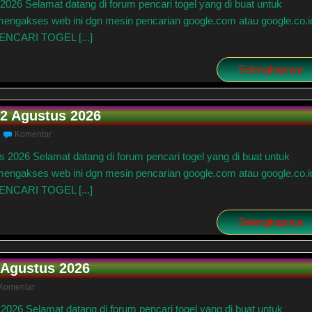
2026 Selamat datang di forum pencari togel yang di buat untuk
 mengakses web ini dgn mesin pencarian google.com atau google.co.i
NCARI TOGEL [...]
Selengkapnya
02 Agustus 2026
Komentar
 2026 Selamat datang di forum pencari togel yang di buat untuk
 mengakses web ini dgn mesin pencarian google.com atau google.co.i
NCARI TOGEL [...]
Selengkapnya
 Agustus 2026
Komentar
2026 Selamat datang di forum pencari togel yang di buat untuk