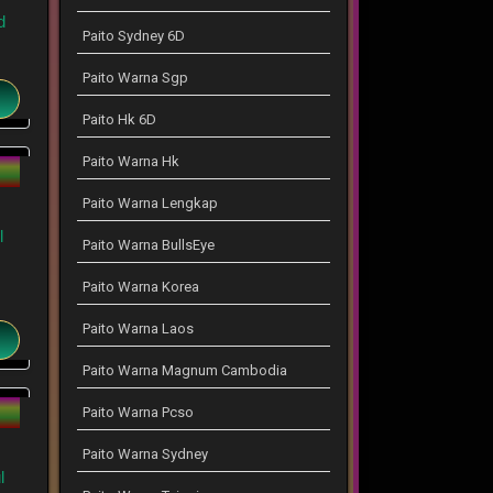
d
Paito Sydney 6D
Paito Warna Sgp
Paito Hk 6D
Paito Warna Hk
Paito Warna Lengkap
l
Paito Warna BullsEye
Paito Warna Korea
Paito Warna Laos
Paito Warna Magnum Cambodia
Paito Warna Pcso
Paito Warna Sydney
l