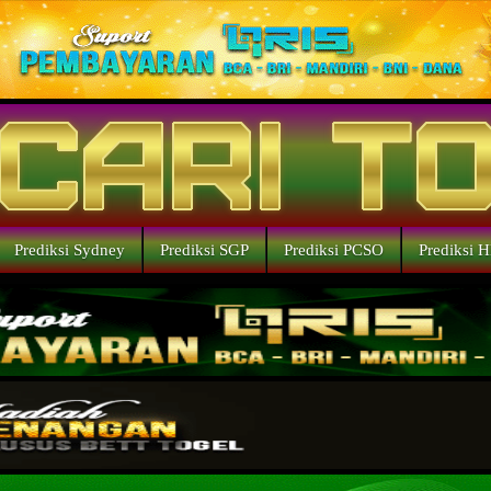
Prediksi Sydney
Prediksi SGP
Prediksi PCSO
Prediksi 