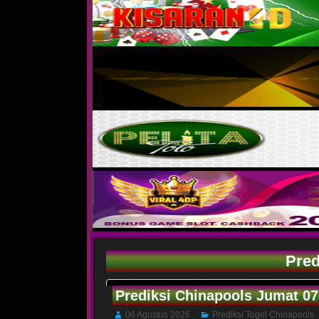
Pred
Prediksi Chinapools Jumat 0
06 Agustus 2026
Prediksi Togel Chinapools