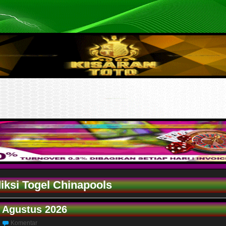
iksi Togel Chinapools
7 Agustus 2026
Komentar