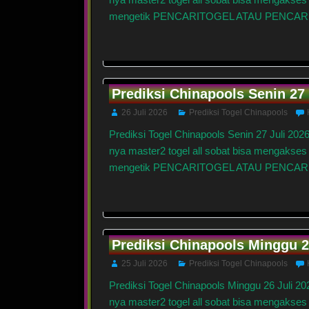
mengetik PENCARITOGEL ATAU PENCARI 
Prediksi Chinapools Senin 27 
26 Juli 2026
Prediksi Togel Chinapools
Prediksi Togel Chinapools Senin 27 Juli 202
nya master2 togel all sobat bisa mengakses
mengetik PENCARITOGEL ATAU PENCARI 
Prediksi Chinapools Minggu 2
25 Juli 2026
Prediksi Togel Chinapools
Prediksi Togel Chinapools Minggu 26 Juli 20
nya master2 togel all sobat bisa mengakses