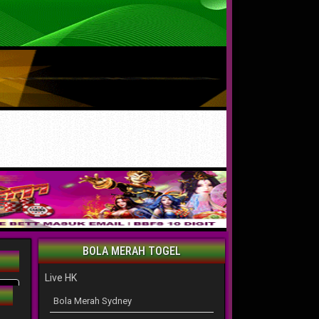
BOLA MERAH TOGEL
Live HK
Bola Merah Sydney