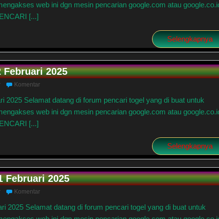
 mengakses web ini dgn mesin pencarian google.com atau google.co.i
NCARI [...]
Selengkapnya
 Februari 2025
r
Komentar
i 2025 Selamat datang di forum pencari togel yang di buat untuk
 mengakses web ini dgn mesin pencarian google.com atau google.co.i
NCARI [...]
Selengkapnya
1 Februari 2025
r
Komentar
i 2025 Selamat datang di forum pencari togel yang di buat untuk
 mengakses web ini dgn mesin pencarian google.com atau google.co.i