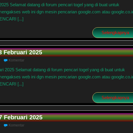
025 Selamat datang di forum pencari togel yang di buat untuk
 mengakses web ini dgn mesin pencarian google.com atau google.co.i
NCARI [...]
Selengkapnya
8 Februari 2025
r
Komentar
i 2025 Selamat datang di forum pencari togel yang di buat untuk
 mengakses web ini dgn mesin pencarian google.com atau google.co.i
NCARI [...]
Selengkapnya
7 Februari 2025
r
Komentar