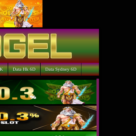
HK
Data Hk 6D
Data Sydney 6D