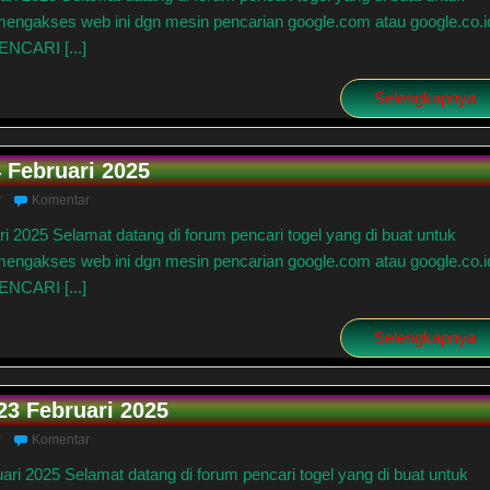
 mengakses web ini dgn mesin pencarian google.com atau google.co.i
NCARI [...]
Selengkapnya
 Februari 2025
r
Komentar
i 2025 Selamat datang di forum pencari togel yang di buat untuk
 mengakses web ini dgn mesin pencarian google.com atau google.co.i
NCARI [...]
Selengkapnya
23 Februari 2025
r
Komentar
ri 2025 Selamat datang di forum pencari togel yang di buat untuk