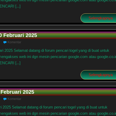
NCARI [...]
Selengkapnya
0 Februari 2025
r
Komentar
i 2025 Selamat datang di forum pencari togel yang di buat untuk
 mengakses web ini dgn mesin pencarian google.com atau google.co.i
NCARI [...]
Selengkapnya
 Februari 2025
r
Komentar
 2025 Selamat datang di forum pencari togel yang di buat untuk
 mengakses web ini dgn mesin pencarian google.com atau google.co.i