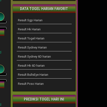
DATA TOGEL HARIAN FAVORIT
Result Sgp Harian
Result Hk Harian
Result Togel Harian
Result Sydney Harian
d
Result Sydney 6D harian
Result Hk 6D harian
Result BullsEye Harian
Result Pcso Harian
PREDIKSI TOGEL HARI INI
d