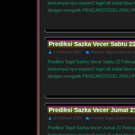
berkumpul nya master2 togel all sobat bisa
dengan mengetik PENCARITOGEL ATAU PE
Prediksi Sazka Vecer Sabtu 22
21 Februari 2025
Prediksi Togel Sazka Vece
Prediksi Togel Sazka Vecer Sabtu 22 Februar
berkumpul nya master2 togel all sobat bisa
dengan mengetik PENCARITOGEL ATAU PE
Prediksi Sazka Vecer Jumat 2
20 Februari 2025
Prediksi Togel Sazka Vece
Prediksi Togel Sazka Vecer Jumat 21 Februar
berkumpul nya master2 togel all sobat bisa