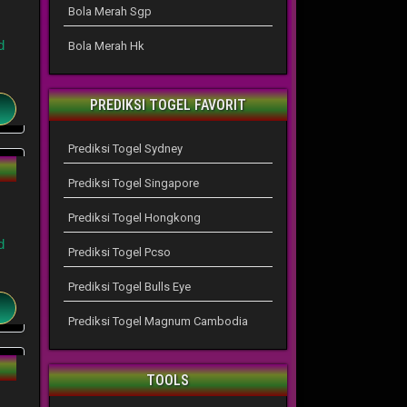
Bola Merah Sgp
d
Bola Merah Hk
PREDIKSI TOGEL FAVORIT
Prediksi Togel Sydney
Prediksi Togel Singapore
Prediksi Togel Hongkong
d
Prediksi Togel Pcso
Prediksi Togel Bulls Eye
Prediksi Togel Magnum Cambodia
TOOLS