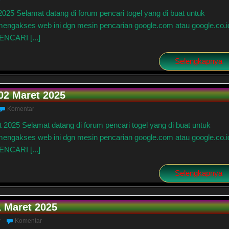
025 Selamat datang di forum pencari togel yang di buat untuk
 mengakses web ini dgn mesin pencarian google.com atau google.co.i
NCARI [...]
Selengkapnya
02 Maret 2025
Komentar
 2025 Selamat datang di forum pencari togel yang di buat untuk
 mengakses web ini dgn mesin pencarian google.com atau google.co.i
NCARI [...]
Selengkapnya
1 Maret 2025
r
Komentar