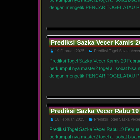
dengan mengetik PENCARITOGEL ATAU PE
Prediksi Sazka Vecer Kamis 2
19 Februari 2025
Prediksi Togel Sazka Vece
Prediksi Togel Sazka Vecer Kamis 20 Februar
berkumpul nya master2 togel all sobat bisa
dengan mengetik PENCARITOGEL ATAU PE
Prediksi Sazka Vecer Rabu 19
18 Februari 2025
Prediksi Togel Sazka Vece
Prediksi Togel Sazka Vecer Rabu 19 Februari
berkumpul nya master2 togel all sobat bisa