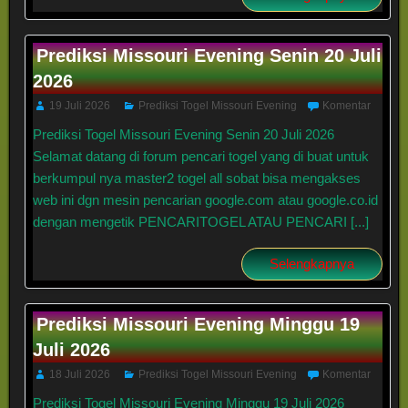
Prediksi Missouri Evening Senin 20 Juli
2026
19 Juli 2026
Prediksi Togel Missouri Evening
Komentar
Prediksi Togel Missouri Evening Senin 20 Juli 2026
Selamat datang di forum pencari togel yang di buat untuk
berkumpul nya master2 togel all sobat bisa mengakses
web ini dgn mesin pencarian google.com atau google.co.id
dengan mengetik PENCARITOGEL ATAU PENCARI [...]
Selengkapnya
Prediksi Missouri Evening Minggu 19
Juli 2026
18 Juli 2026
Prediksi Togel Missouri Evening
Komentar
Prediksi Togel Missouri Evening Minggu 19 Juli 2026