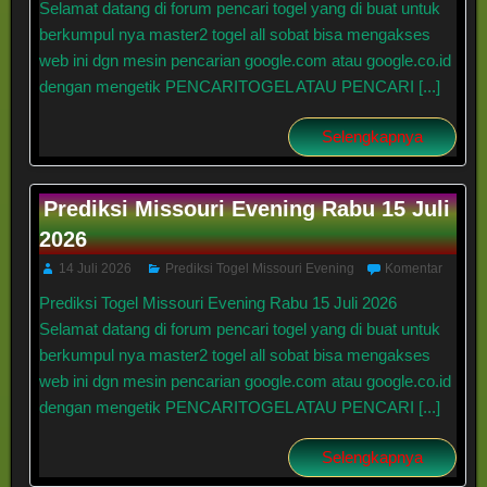
Selamat datang di forum pencari togel yang di buat untuk
berkumpul nya master2 togel all sobat bisa mengakses
web ini dgn mesin pencarian google.com atau google.co.id
dengan mengetik PENCARITOGEL ATAU PENCARI [...]
Selengkapnya
Prediksi Missouri Evening Rabu 15 Juli
2026
14 Juli 2026
Prediksi Togel Missouri Evening
Komentar
Prediksi Togel Missouri Evening Rabu 15 Juli 2026
Selamat datang di forum pencari togel yang di buat untuk
berkumpul nya master2 togel all sobat bisa mengakses
web ini dgn mesin pencarian google.com atau google.co.id
dengan mengetik PENCARITOGEL ATAU PENCARI [...]
Selengkapnya