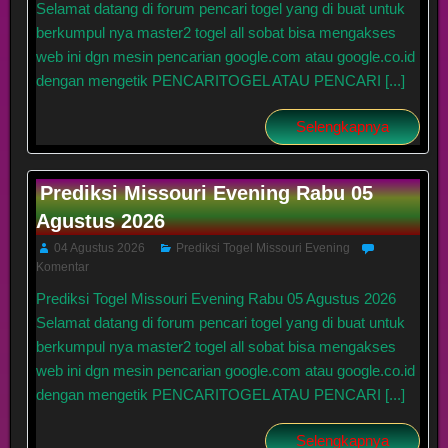
Selamat datang di forum pencari togel yang di buat untuk
berkumpul nya master2 togel all sobat bisa mengakses
web ini dgn mesin pencarian google.com atau google.co.id
dengan mengetik PENCARITOGEL ATAU PENCARI [...]
Selengkapnya
Prediksi Missouri Evening Rabu 05
Agustus 2026
04 Agustus 2026
Prediksi Togel Missouri Evening
Komentar
Prediksi Togel Missouri Evening Rabu 05 Agustus 2026
Selamat datang di forum pencari togel yang di buat untuk
berkumpul nya master2 togel all sobat bisa mengakses
web ini dgn mesin pencarian google.com atau google.co.id
dengan mengetik PENCARITOGEL ATAU PENCARI [...]
Selengkapnya