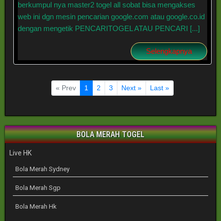
berkumpul nya master2 togel all sobat bisa mengakses
web ini dgn mesin pencarian google.com atau google.co.id
dengan mengetik PENCARITOGEL ATAU PENCARI [...]
Selengkapnya
« Prev
1
2
3
Next »
Last »
BOLA MERAH TOGEL
Live HK
Bola Merah Sydney
Bola Merah Sgp
Bola Merah Hk