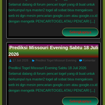
Selamat datang di forum pencari togel yang di buat untuk
berkumpul nya master2 togel all sobat bisa mengakses
web ini dgn mesin pencarian google.com atau google.co.id
dengan mengetik PENCARITOGEL ATAU PENCARI [...]
Selengkapnya
Prediksi Missouri Evening Sabtu 18 Juli
2026
17 Juli 2026
Prediksi Togel Missouri Evening
Komentar
Prediksi Togel Missouri Evening Sabtu 18 Juli 2026
Selamat datang di forum pencari togel yang di buat untuk
berkumpul nya master2 togel all sobat bisa mengakses
web ini dgn mesin pencarian google.com atau google.co.id
dengan mengetik PENCARITOGEL ATAU PENCARI [...]
Selengkapnya