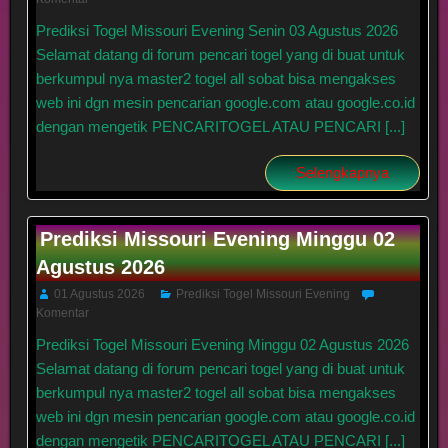
Prediksi Togel Missouri Evening Senin 03 Agustus 2026
Selamat datang di forum pencari togel yang di buat untuk
berkumpul nya master2 togel all sobat bisa mengakses
web ini dgn mesin pencarian google.com atau google.co.id
dengan mengetik PENCARITOGEL ATAU PENCARI [...]
Selengkapnya
Prediksi Missouri Evening Minggu 02
Agustus 2026
01 Agustus 2026
Prediksi Togel Missouri Evening
Komentar
Prediksi Togel Missouri Evening Minggu 02 Agustus 2026
Selamat datang di forum pencari togel yang di buat untuk
berkumpul nya master2 togel all sobat bisa mengakses
web ini dgn mesin pencarian google.com atau google.co.id
dengan mengetik PENCARITOGEL ATAU PENCARI [...]