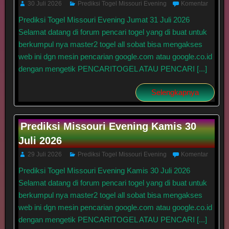
30 Juli 2026
Prediksi Togel Missouri Evening
Komentar
Prediksi Togel Missouri Evening Jumat 31 Juli 2026
Selamat datang di forum pencari togel yang di buat untuk
berkumpul nya master2 togel all sobat bisa mengakses
web ini dgn mesin pencarian google.com atau google.co.id
dengan mengetik PENCARITOGEL ATAU PENCARI [...]
Selengkapnya
Prediksi Missouri Evening Kamis 30
Juli 2026
29 Juli 2026
Prediksi Togel Missouri Evening
Komentar
Prediksi Togel Missouri Evening Kamis 30 Juli 2026
Selamat datang di forum pencari togel yang di buat untuk
berkumpul nya master2 togel all sobat bisa mengakses
web ini dgn mesin pencarian google.com atau google.co.id
dengan mengetik PENCARITOGEL ATAU PENCARI [...]