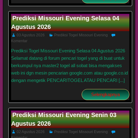
Prediksi Missouri Evening Selasa 04
Agustus 2026
03 Agustus 2026
Prediksi Togel Missouri Evening
Komentar
Prediksi Togel Missouri Evening Selasa 04 Agustus 2026
Selamat datang di forum pencari togel yang di buat untuk
berkumpul nya master2 togel all sobat bisa mengakses
web ini dgn mesin pencarian google.com atau google.co.id
dengan mengetik PENCARITOGEL ATAU PENCARI [...]
Selengkapnya
Prediksi Missouri Evening Senin 03
Agustus 2026
02 Agustus 2026
Prediksi Togel Missouri Evening
Komentar