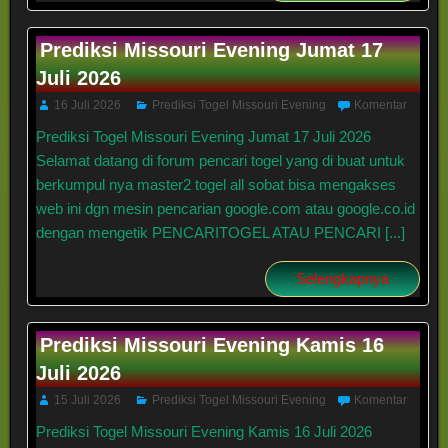
Prediksi Missouri Evening Jumat 17
Juli 2026
16 Juli 2026
Prediksi Togel Missouri Evening
Komentar
Prediksi Togel Missouri Evening Jumat 17 Juli 2026
Selamat datang di forum pencari togel yang di buat untuk
berkumpul nya master2 togel all sobat bisa mengakses
web ini dgn mesin pencarian google.com atau google.co.id
dengan mengetik PENCARITOGEL ATAU PENCARI [...]
Selengkapnya
Prediksi Missouri Evening Kamis 16
Juli 2026
15 Juli 2026
Prediksi Togel Missouri Evening
Komentar
Prediksi Togel Missouri Evening Kamis 16 Juli 2026