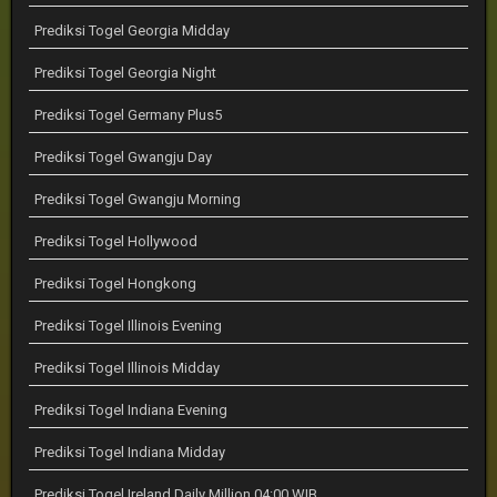
Prediksi Togel Georgia Midday
Prediksi Togel Georgia Night
Prediksi Togel Germany Plus5
Prediksi Togel Gwangju Day
Prediksi Togel Gwangju Morning
Prediksi Togel Hollywood
Prediksi Togel Hongkong
Prediksi Togel Illinois Evening
Prediksi Togel Illinois Midday
Prediksi Togel Indiana Evening
Prediksi Togel Indiana Midday
Prediksi Togel Ireland Daily Million 04:00 WIB