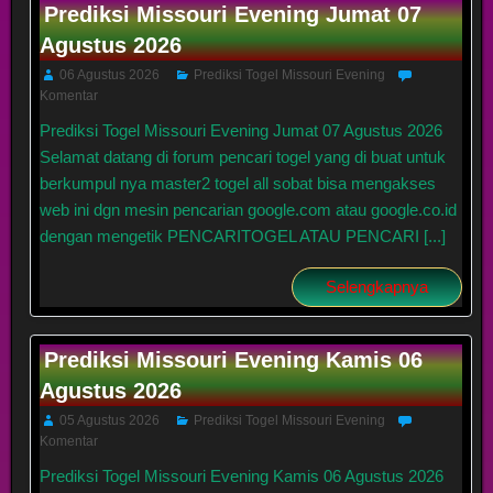
Prediksi Missouri Evening Jumat 07
Agustus 2026
06 Agustus 2026
Prediksi Togel Missouri Evening
Komentar
Prediksi Togel Missouri Evening Jumat 07 Agustus 2026
Selamat datang di forum pencari togel yang di buat untuk
berkumpul nya master2 togel all sobat bisa mengakses
web ini dgn mesin pencarian google.com atau google.co.id
dengan mengetik PENCARITOGEL ATAU PENCARI [...]
Selengkapnya
Prediksi Missouri Evening Kamis 06
Agustus 2026
05 Agustus 2026
Prediksi Togel Missouri Evening
Komentar
Prediksi Togel Missouri Evening Kamis 06 Agustus 2026