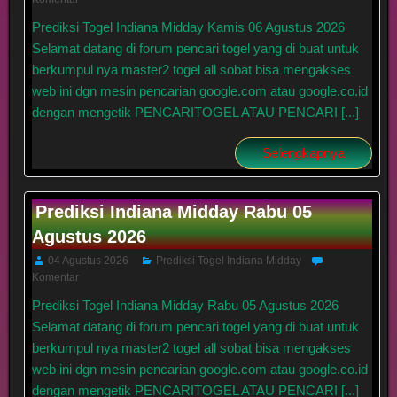
Prediksi Togel Indiana Midday Kamis 06 Agustus 2026
Selamat datang di forum pencari togel yang di buat untuk
berkumpul nya master2 togel all sobat bisa mengakses
web ini dgn mesin pencarian google.com atau google.co.id
dengan mengetik PENCARITOGEL ATAU PENCARI [...]
Selengkapnya
Prediksi Indiana Midday Rabu 05
Agustus 2026
04 Agustus 2026
Prediksi Togel Indiana Midday
Komentar
Prediksi Togel Indiana Midday Rabu 05 Agustus 2026
Selamat datang di forum pencari togel yang di buat untuk
berkumpul nya master2 togel all sobat bisa mengakses
web ini dgn mesin pencarian google.com atau google.co.id
dengan mengetik PENCARITOGEL ATAU PENCARI [...]