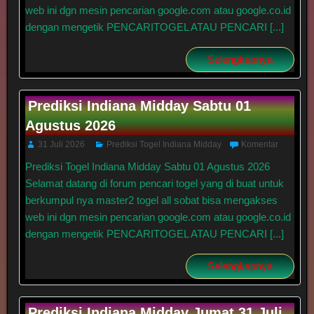
web ini dgn mesin pencarian google.com atau google.co.id
dengan mengetik PENCARITOGEL ATAU PENCARI [...]
Selengkapnya
Prediksi Indiana Midday Sabtu 01
Agustus 2026
31 Juli 2026
Prediksi Togel Indiana Midday
Komentar
Prediksi Togel Indiana Midday Sabtu 01 Agustus 2026
Selamat datang di forum pencari togel yang di buat untuk
berkumpul nya master2 togel all sobat bisa mengakses
web ini dgn mesin pencarian google.com atau google.co.id
dengan mengetik PENCARITOGEL ATAU PENCARI [...]
Selengkapnya
Prediksi Indiana Midday Jumat 31 Juli