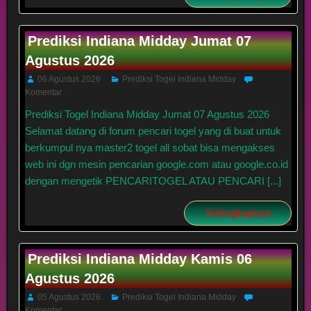
Prediksi Indiana Midday Jumat 07
Agustus 2026
06 Agustus 2026
Prediksi Togel Indiana Midday
Komentar
Prediksi Togel Indiana Midday Jumat 07 Agustus 2026
Selamat datang di forum pencari togel yang di buat untuk
berkumpul nya master2 togel all sobat bisa mengakses
web ini dgn mesin pencarian google.com atau google.co.id
dengan mengetik PENCARITOGEL ATAU PENCARI [...]
Selengkapnya
Prediksi Indiana Midday Kamis 06
Agustus 2026
05 Agustus 2026
Prediksi Togel Indiana Midday
Komentar