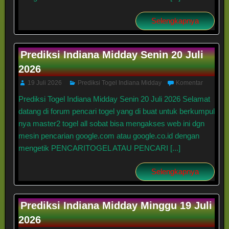
Selengkapnya
Prediksi Indiana Midday Senin 20 Juli
2026
19 Juli 2026
Prediksi Togel Indiana Midday
Komentar
Prediksi Togel Indiana Midday Senin 20 Juli 2026 Selamat
datang di forum pencari togel yang di buat untuk berkumpul
nya master2 togel all sobat bisa mengakses web ini dgn
mesin pencarian google.com atau google.co.id dengan
mengetik PENCARITOGEL ATAU PENCARI [...]
Selengkapnya
Prediksi Indiana Midday Minggu 19 Juli
2026