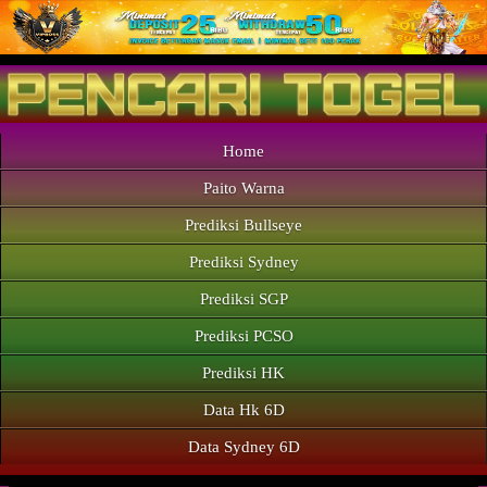
Home
Paito Warna
Prediksi Bullseye
Prediksi Sydney
Prediksi SGP
Prediksi PCSO
Prediksi HK
Data Hk 6D
Data Sydney 6D