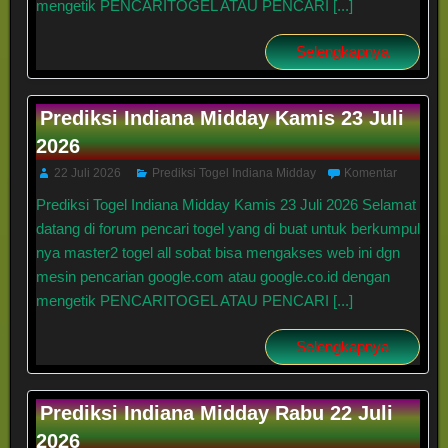
mengetik PENCARITOGEL ATAU PENCARI [...]
Selengkapnya
Prediksi Indiana Midday Kamis 23 Juli
2026
22 Juli 2026
Prediksi Togel Indiana Midday
Komentar
Prediksi Togel Indiana Midday Kamis 23 Juli 2026 Selamat
datang di forum pencari togel yang di buat untuk berkumpul
nya master2 togel all sobat bisa mengakses web ini dgn
mesin pencarian google.com atau google.co.id dengan
mengetik PENCARITOGEL ATAU PENCARI [...]
Selengkapnya
Prediksi Indiana Midday Rabu 22 Juli
2026