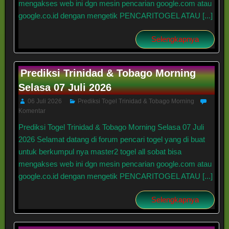
mengakses web ini dgn mesin pencarian google.com atau
google.co.id dengan mengetik PENCARITOGEL ATAU [...]
Selengkapnya
Prediksi Trinidad & Tobago Morning
Selasa 07 Juli 2026
06 Juli 2026
Prediksi Togel Trinidad & Tobago Morning
Komentar
Prediksi Togel Trinidad & Tobago Morning Selasa 07 Juli
2026 Selamat datang di forum pencari togel yang di buat
untuk berkumpul nya master2 togel all sobat bisa
mengakses web ini dgn mesin pencarian google.com atau
google.co.id dengan mengetik PENCARITOGEL ATAU [...]
Selengkapnya