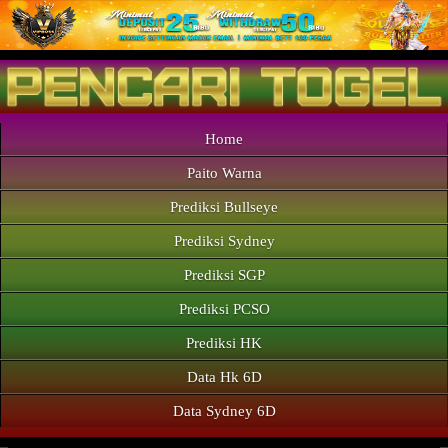
Home
Paito Warna
Prediksi Bullseye
Prediksi Sydney
Prediksi SGP
Prediksi PCSO
Prediksi HK
Data Hk 6D
Data Sydney 6D