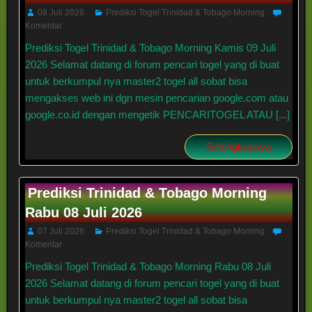
08 Juli 2026
Prediksi Togel Trinidad & Tobago Morning
Komentar
Prediksi Togel Trinidad & Tobago Morning Kamis 09 Juli
2026 Selamat datang di forum pencari togel yang di buat
untuk berkumpul nya master2 togel all sobat bisa
mengakses web ini dgn mesin pencarian google.com atau
google.co.id dengan mengetik PENCARITOGEL ATAU [...]
Selengkapnya
Prediksi Trinidad & Tobago Morning
Rabu 08 Juli 2026
07 Juli 2026
Prediksi Togel Trinidad & Tobago Morning
Komentar
Prediksi Togel Trinidad & Tobago Morning Rabu 08 Juli
2026 Selamat datang di forum pencari togel yang di buat
untuk berkumpul nya master2 togel all sobat bisa