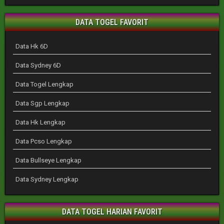
DATA TOGEL FAVORIT
Data Hk 6D
Data Sydney 6D
Data Togel Lengkap
Data Sgp Lengkap
Data Hk Lengkap
Data Pcso Lengkap
Data Bullseye Lengkap
Data Sydney Lengkap
DATA TOGEL HARIAN FAVORIT