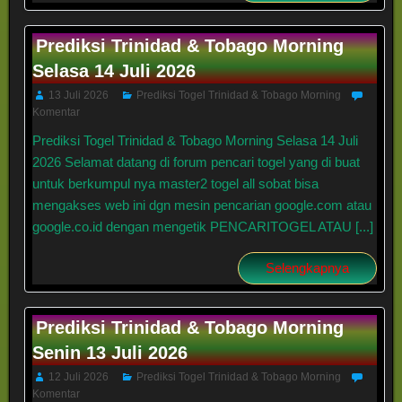
Prediksi Trinidad & Tobago Morning
Selasa 14 Juli 2026
13 Juli 2026
Prediksi Togel Trinidad & Tobago Morning
Komentar
Prediksi Togel Trinidad & Tobago Morning Selasa 14 Juli
2026 Selamat datang di forum pencari togel yang di buat
untuk berkumpul nya master2 togel all sobat bisa
mengakses web ini dgn mesin pencarian google.com atau
google.co.id dengan mengetik PENCARITOGEL ATAU [...]
Selengkapnya
Prediksi Trinidad & Tobago Morning
Senin 13 Juli 2026
12 Juli 2026
Prediksi Togel Trinidad & Tobago Morning
Komentar