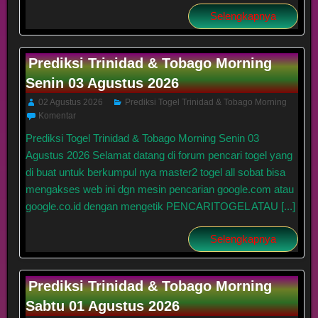
Selengkapnya
Prediksi Trinidad & Tobago Morning
Senin 03 Agustus 2026
02 Agustus 2026
Prediksi Togel Trinidad & Tobago Morning
Komentar
Prediksi Togel Trinidad & Tobago Morning Senin 03
Agustus 2026 Selamat datang di forum pencari togel yang
di buat untuk berkumpul nya master2 togel all sobat bisa
mengakses web ini dgn mesin pencarian google.com atau
google.co.id dengan mengetik PENCARITOGEL ATAU [...]
Selengkapnya
Prediksi Trinidad & Tobago Morning
Sabtu 01 Agustus 2026