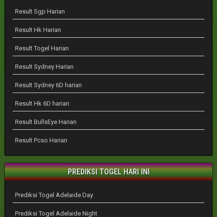
Result Sgp Harian
Result Hk Harian
Result Togel Harian
Result Sydney Harian
Result Sydney 6D harian
Result Hk 6D harian
Result BullsEye Harian
Result Pcso Harian
PREDIKSI TOGEL HARI INI
Prediksi Togel Adelaide Day
Prediksi Togel Adelaide Night