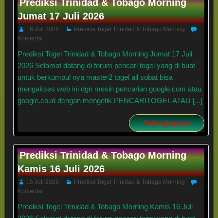
Prediksi Trinidad & Tobago Morning
Jumat 17 Juli 2026
16 Juli 2026
Prediksi Togel Trinidad & Tobago Morning
Komentar
Prediksi Togel Trinidad & Tobago Morning Jumat 17 Juli
2026 Selamat datang di forum pencari togel yang di buat
untuk berkumpul nya master2 togel all sobat bisa
mengakses web ini dgn mesin pencarian google.com atau
google.co.id dengan mengetik PENCARITOGEL ATAU [...]
Selengkapnya
Prediksi Trinidad & Tobago Morning
Kamis 16 Juli 2026
15 Juli 2026
Prediksi Togel Trinidad & Tobago Morning
Komentar
Prediksi Togel Trinidad & Tobago Morning Kamis 16 Juli