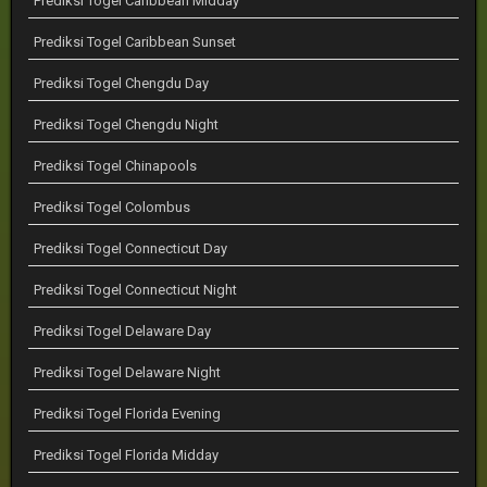
Prediksi Togel Caribbean Midday
Prediksi Togel Caribbean Sunset
Prediksi Togel Chengdu Day
Prediksi Togel Chengdu Night
Prediksi Togel Chinapools
Prediksi Togel Colombus
Prediksi Togel Connecticut Day
Prediksi Togel Connecticut Night
Prediksi Togel Delaware Day
Prediksi Togel Delaware Night
Prediksi Togel Florida Evening
Prediksi Togel Florida Midday