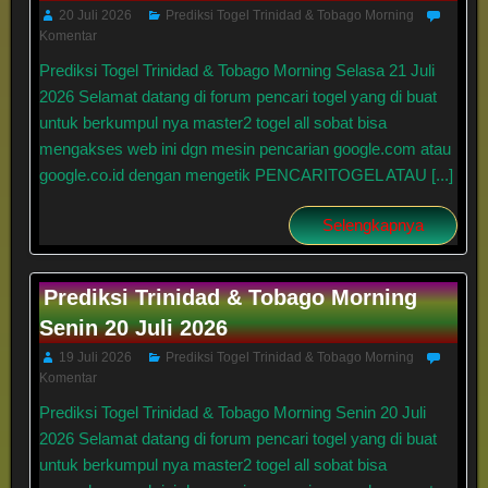
20 Juli 2026
Prediksi Togel Trinidad & Tobago Morning
Komentar
Prediksi Togel Trinidad & Tobago Morning Selasa 21 Juli
2026 Selamat datang di forum pencari togel yang di buat
untuk berkumpul nya master2 togel all sobat bisa
mengakses web ini dgn mesin pencarian google.com atau
google.co.id dengan mengetik PENCARITOGEL ATAU [...]
Selengkapnya
Prediksi Trinidad & Tobago Morning
Senin 20 Juli 2026
19 Juli 2026
Prediksi Togel Trinidad & Tobago Morning
Komentar
Prediksi Togel Trinidad & Tobago Morning Senin 20 Juli
2026 Selamat datang di forum pencari togel yang di buat
untuk berkumpul nya master2 togel all sobat bisa