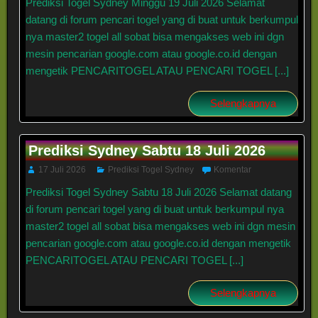
Prediksi Togel Sydney Minggu 19 Juli 2026 Selamat
datang di forum pencari togel yang di buat untuk berkumpul
nya master2 togel all sobat bisa mengakses web ini dgn
mesin pencarian google.com atau google.co.id dengan
mengetik PENCARITOGEL ATAU PENCARI TOGEL [...]
Selengkapnya
Prediksi Sydney Sabtu 18 Juli 2026
17 Juli 2026
Prediksi Togel Sydney
Komentar
Prediksi Togel Sydney Sabtu 18 Juli 2026 Selamat datang
di forum pencari togel yang di buat untuk berkumpul nya
master2 togel all sobat bisa mengakses web ini dgn mesin
pencarian google.com atau google.co.id dengan mengetik
PENCARITOGEL ATAU PENCARI TOGEL [...]
Selengkapnya