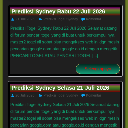
Prediksi Sydney Rabu 22 Juli 2026
21 Juli 2026
Prediksi Togel Sydney
Komentar
Prediksi Togel Sydney Rabu 22 Juli 2026 Selamat datang
di forum pencari togel yang di buat untuk berkumpul nya
master2 togel all sobat bisa mengakses web ini dgn mesin
pencarian google.com atau google.co.id dengan mengetik
PENCARITOGEL ATAU PENCARI TOGEL [...]
Selengkapnya
Prediksi Sydney Selasa 21 Juli 2026
20 Juli 2026
Prediksi Togel Sydney
Komentar
Prediksi Togel Sydney Selasa 21 Juli 2026 Selamat datang
di forum pencari togel yang di buat untuk berkumpul nya
master2 togel all sobat bisa mengakses web ini dgn mesin
pencarian google.com atau google.co.id dengan mengetik