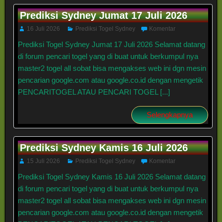
Prediksi Sydney Jumat 17 Juli 2026
16 Juli 2026
Prediksi Togel Sydney
Komentar
Prediksi Togel Sydney Jumat 17 Juli 2026 Selamat datang
di forum pencari togel yang di buat untuk berkumpul nya
master2 togel all sobat bisa mengakses web ini dgn mesin
pencarian google.com atau google.co.id dengan mengetik
PENCARITOGEL ATAU PENCARI TOGEL [...]
Selengkapnya
Prediksi Sydney Kamis 16 Juli 2026
15 Juli 2026
Prediksi Togel Sydney
Komentar
Prediksi Togel Sydney Kamis 16 Juli 2026 Selamat datang
di forum pencari togel yang di buat untuk berkumpul nya
master2 togel all sobat bisa mengakses web ini dgn mesin
pencarian google.com atau google.co.id dengan mengetik