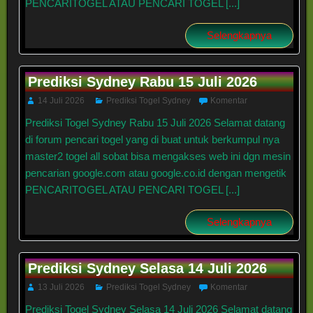
PENCARITOGEL ATAU PENCARI TOGEL [...]
Selengkapnya
Prediksi Sydney Rabu 15 Juli 2026
14 Juli 2026
Prediksi Togel Sydney
Komentar
Prediksi Togel Sydney Rabu 15 Juli 2026 Selamat datang
di forum pencari togel yang di buat untuk berkumpul nya
master2 togel all sobat bisa mengakses web ini dgn mesin
pencarian google.com atau google.co.id dengan mengetik
PENCARITOGEL ATAU PENCARI TOGEL [...]
Selengkapnya
Prediksi Sydney Selasa 14 Juli 2026
13 Juli 2026
Prediksi Togel Sydney
Komentar
Prediksi Togel Sydney Selasa 14 Juli 2026 Selamat datang