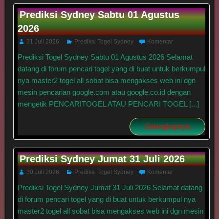
Prediksi Sydney Sabtu 01 Agustus
2026
31 Juli 2026
Prediksi Togel Sydney
Komentar
Prediksi Togel Sydney Sabtu 01 Agustus 2026 Selamat
datang di forum pencari togel yang di buat untuk berkumpul
nya master2 togel all sobat bisa mengakses web ini dgn
mesin pencarian google.com atau google.co.id dengan
mengetik PENCARITOGEL ATAU PENCARI TOGEL [...]
Selengkapnya
Prediksi Sydney Jumat 31 Juli 2026
30 Juli 2026
Prediksi Togel Sydney
Komentar
Prediksi Togel Sydney Jumat 31 Juli 2026 Selamat datang
di forum pencari togel yang di buat untuk berkumpul nya
master2 togel all sobat bisa mengakses web ini dgn mesin