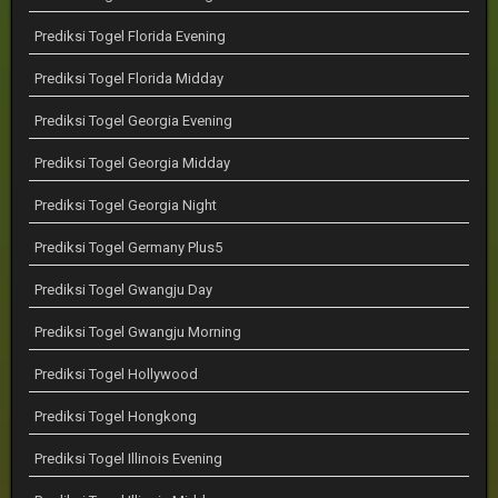
Prediksi Togel Florida Evening
Prediksi Togel Florida Midday
Prediksi Togel Georgia Evening
Prediksi Togel Georgia Midday
Prediksi Togel Georgia Night
Prediksi Togel Germany Plus5
Prediksi Togel Gwangju Day
Prediksi Togel Gwangju Morning
Prediksi Togel Hollywood
Prediksi Togel Hongkong
Prediksi Togel Illinois Evening