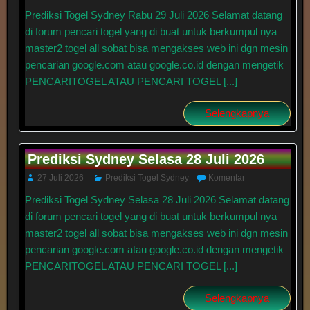
Prediksi Togel Sydney Rabu 29 Juli 2026 Selamat datang
di forum pencari togel yang di buat untuk berkumpul nya
master2 togel all sobat bisa mengakses web ini dgn mesin
pencarian google.com atau google.co.id dengan mengetik
PENCARITOGEL ATAU PENCARI TOGEL [...]
Selengkapnya
Prediksi Sydney Selasa 28 Juli 2026
27 Juli 2026
Prediksi Togel Sydney
Komentar
Prediksi Togel Sydney Selasa 28 Juli 2026 Selamat datang
di forum pencari togel yang di buat untuk berkumpul nya
master2 togel all sobat bisa mengakses web ini dgn mesin
pencarian google.com atau google.co.id dengan mengetik
PENCARITOGEL ATAU PENCARI TOGEL [...]
Selengkapnya