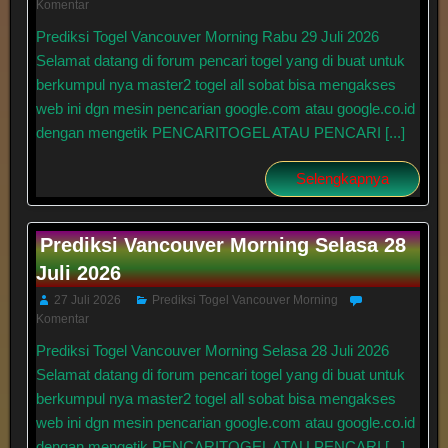
Komentar
Prediksi Togel Vancouver Morning Rabu 29 Juli 2026
Selamat datang di forum pencari togel yang di buat untuk
berkumpul nya master2 togel all sobat bisa mengakses
web ini dgn mesin pencarian google.com atau google.co.id
dengan mengetik PENCARITOGEL ATAU PENCARI [...]
Selengkapnya
Prediksi Vancouver Morning Selasa 28
Juli 2026
27 Juli 2026
Prediksi Togel Vancouver Morning
Komentar
Prediksi Togel Vancouver Morning Selasa 28 Juli 2026
Selamat datang di forum pencari togel yang di buat untuk
berkumpul nya master2 togel all sobat bisa mengakses
web ini dgn mesin pencarian google.com atau google.co.id
dengan mengetik PENCARITOGEL ATAU PENCARI [...]