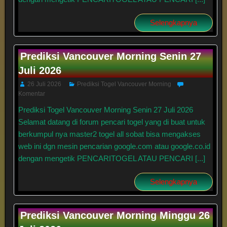
Selengkapnya
Prediksi Vancouver Morning Senin 27
Juli 2026
26 Juli 2026
Prediksi Togel Vancouver Morning
Komentar
Prediksi Togel Vancouver Morning Senin 27 Juli 2026
Selamat datang di forum pencari togel yang di buat untuk
berkumpul nya master2 togel all sobat bisa mengakses
web ini dgn mesin pencarian google.com atau google.co.id
dengan mengetik PENCARITOGEL ATAU PENCARI [...]
Selengkapnya
Prediksi Vancouver Morning Minggu 26