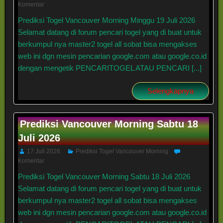
Komentar
Prediksi Togel Vancouver Morning Minggu 19 Juli 2026
Selamat datang di forum pencari togel yang di buat untuk
berkumpul nya master2 togel all sobat bisa mengakses
web ini dgn mesin pencarian google.com atau google.co.id
dengan mengetik PENCARITOGEL ATAU PENCARI [...]
Selengkapnya
Prediksi Vancouver Morning Sabtu 18
Juli 2026
17 Juli 2026
Prediksi Togel Vancouver Morning
Komentar
Prediksi Togel Vancouver Morning Sabtu 18 Juli 2026
Selamat datang di forum pencari togel yang di buat untuk
berkumpul nya master2 togel all sobat bisa mengakses
web ini dgn mesin pencarian google.com atau google.co.id