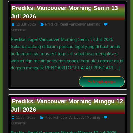
Prediksi Vancouver Morning Senin 13
Juli 2026
12 Juli 2026
Prediksi Togel Vancouver Morning
Komentar
Prediksi Togel Vancouver Morning Senin 13 Juli 2026
Selamat datang di forum pencari togel yang di buat untuk
berkumpul nya master2 togel all sobat bisa mengakses
web ini dgn mesin pencarian google.com atau google.co.id
dengan mengetik PENCARITOGEL ATAU PENCARI [...]
Selengkapnya
Prediksi Vancouver Morning Minggu 12
Juli 2026
11 Juli 2026
Prediksi Togel Vancouver Morning
Komentar
Prediksi Togel Vancouver Morning Minggu 12 Juli 2026