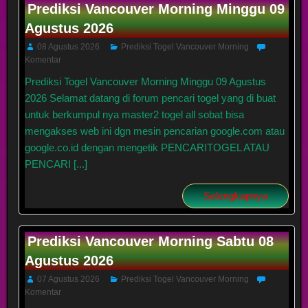
Prediksi Vancouver Morning Minggu 09
Agustus 2026
08 Agustus 2026
Prediksi Togel Vancouver Morning
Komentar
Prediksi Togel Vancouver Morning Minggu 09 Agustus
2026 Selamat datang di forum pencari togel yang di buat
untuk berkumpul nya master2 togel all sobat bisa
mengakses web ini dgn mesin pencarian google.com atau
google.co.id dengan mengetik PENCARITOGEL ATAU
PENCARI [...]
Selengkapnya
Prediksi Vancouver Morning Sabtu 08
Agustus 2026
07 Agustus 2026
Prediksi Togel Vancouver Morning
Komentar