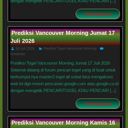
dengan mengetik PENCARITOGEL ATAU PENCARI [...]
Selengkapnya
Prediksi Vancouver Morning Jumat 17
Juli 2026
16 Juli 2026
Prediksi Togel Vancouver Morning
Komentar
Prediksi Togel Vancouver Morning Jumat 17 Juli 2026
Selamat datang di forum pencari togel yang di buat untuk
berkumpul nya master2 togel all sobat bisa mengakses
web ini dgn mesin pencarian google.com atau google.co.id
dengan mengetik PENCARITOGEL ATAU PENCARI [...]
Selengkapnya
Prediksi Vancouver Morning Kamis 16