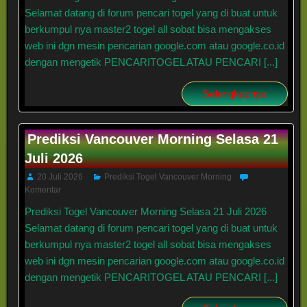
Selamat datang di forum pencari togel yang di buat untuk
berkumpul nya master2 togel all sobat bisa mengakses
web ini dgn mesin pencarian google.com atau google.co.id
dengan mengetik PENCARITOGEL ATAU PENCARI [...]
Selengkapnya
Prediksi Vancouver Morning Selasa 21
Juli 2026
20 Juli 2026
Prediksi Togel Vancouver Morning
Komentar
Prediksi Togel Vancouver Morning Selasa 21 Juli 2026
Selamat datang di forum pencari togel yang di buat untuk
berkumpul nya master2 togel all sobat bisa mengakses
web ini dgn mesin pencarian google.com atau google.co.id
dengan mengetik PENCARITOGEL ATAU PENCARI [...]