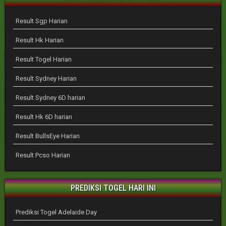
Result Sgp Harian
Result Hk Harian
Result Togel Harian
Result Sydney Harian
Result Sydney 6D harian
Result Hk 6D harian
Result BullsEye Harian
Result Pcso Harian
PREDIKSI TOGEL HARI INI
Prediksi Togel Adelaide Day