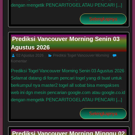
dengan mengetik PENCARITOGEL ATAU PENCARI [...]
Selengkapnya
Prediksi Vancouver Morning Senin 03
Agustus 2026
02 Agustus 2026
Prediksi Togel Vancouver Morning
Komentar
Prediksi Togel Vancouver Morning Senin 03 Agustus 2026
Selamat datang di forum pencari togel yang di buat untuk
berkumpul nya master2 togel all sobat bisa mengakses
web ini dgn mesin pencarian google.com atau google.co.id
dengan mengetik PENCARITOGEL ATAU PENCARI [...]
Selengkapnya
Prediksi Vancouver Morning Minggu 02