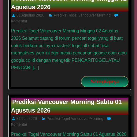
Agustus 2026
01 Agustus 2026
Prediksi Togel Vancouver Morning
Komentar
Prediksi Togel Vancouver Morning Minggu 02 Agustus
2026 Selamat datang di forum pencari togel yang di buat
untuk berkumpul nya master2 togel all sobat bisa
mengakses web ini dgn mesin pencarian google.com atau
google.co.id dengan mengetik PENCARITOGEL ATAU
PENCARI [...]
Selengkapnya
Prediksi Vancouver Morning Sabtu 01
Agustus 2026
31 Juli 2026
Prediksi Togel Vancouver Morning
Komentar
Prediksi Togel Vancouver Morning Sabtu 01 Agustus 2026