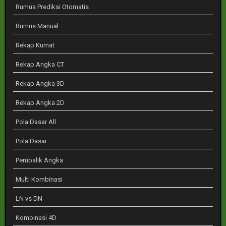
Rumus Prediksi Otomatis
Rumus Manual
Rekap Kumat
Rekap Angka CT
Rekap Angka 3D
Rekap Angka 2D
Pola Dasar All
Pola Dasar
Pembalik Angka
Multi Kombinasi
LN vs DN
Kombinasi 4D