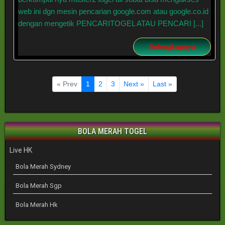
web ini dgn mesin pencarian google.com atau google.co.id
dengan mengetik PENCARITOGEL ATAU PENCARI [...]
Selengkapnya
« Prev
1
2
3
Next »
Last »
BOLA MERAH TOGEL
Live HK
Bola Merah Sydney
Bola Merah Sgp
Bola Merah Hk