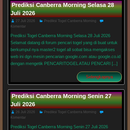
Prediksi Canberra Morning Selasa 28
Juli 2026
27 Juli 2026
Prediksi Togel Canberra Morning
Komentar
Prediksi Togel Canberra Morning Selasa 28 Juli 2026
Selamat datang di forum pencari togel yang di buat untuk
berkumpul nya master2 togel all sobat bisa mengakses
web ini dgn mesin pencarian google.com atau google.co.id
dengan mengetik PENCARITOGEL ATAU PENCARI [...]
Selengkapnya
Prediksi Canberra Morning Senin 27
Juli 2026
26 Juli 2026
Prediksi Togel Canberra Morning
Komentar
Prediksi Togel Canberra Morning Senin 27 Juli 2026