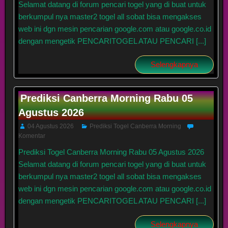
Selamat datang di forum pencari togel yang di buat untuk
berkumpul nya master2 togel all sobat bisa mengakses
web ini dgn mesin pencarian google.com atau google.co.id
dengan mengetik PENCARITOGEL ATAU PENCARI [...]
Selengkapnya
Prediksi Canberra Morning Rabu 05
Agustus 2026
04 Agustus 2026
Prediksi Togel Canberra Morning
Komentar
Prediksi Togel Canberra Morning Rabu 05 Agustus 2026
Selamat datang di forum pencari togel yang di buat untuk
berkumpul nya master2 togel all sobat bisa mengakses
web ini dgn mesin pencarian google.com atau google.co.id
dengan mengetik PENCARITOGEL ATAU PENCARI [...]
Selengkapnya