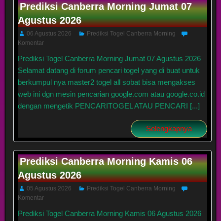
Prediksi Canberra Morning Jumat 07
Agustus 2026
06 Agustus 2026
Prediksi Togel Canberra Morning
Komentar
Prediksi Togel Canberra Morning Jumat 07 Agustus 2026
Selamat datang di forum pencari togel yang di buat untuk
berkumpul nya master2 togel all sobat bisa mengakses
web ini dgn mesin pencarian google.com atau google.co.id
dengan mengetik PENCARITOGEL ATAU PENCARI [...]
Selengkapnya
Prediksi Canberra Morning Kamis 06
Agustus 2026
05 Agustus 2026
Prediksi Togel Canberra Morning
Komentar
Prediksi Togel Canberra Morning Kamis 06 Agustus 2026