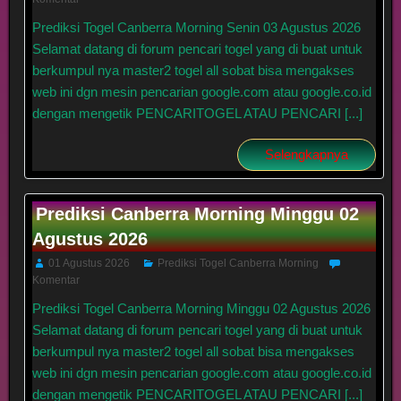
Prediksi Togel Canberra Morning Senin 03 Agustus 2026
Selamat datang di forum pencari togel yang di buat untuk
berkumpul nya master2 togel all sobat bisa mengakses
web ini dgn mesin pencarian google.com atau google.co.id
dengan mengetik PENCARITOGEL ATAU PENCARI [...]
Selengkapnya
Prediksi Canberra Morning Minggu 02
Agustus 2026
01 Agustus 2026
Prediksi Togel Canberra Morning
Komentar
Prediksi Togel Canberra Morning Minggu 02 Agustus 2026
Selamat datang di forum pencari togel yang di buat untuk
berkumpul nya master2 togel all sobat bisa mengakses
web ini dgn mesin pencarian google.com atau google.co.id
dengan mengetik PENCARITOGEL ATAU PENCARI [...]