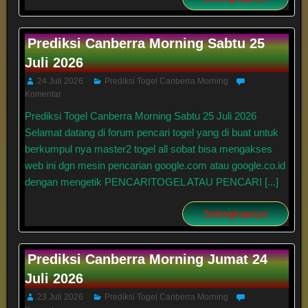
Prediksi Canberra Morning Sabtu 25
Juli 2026
24 Juli 2026
Prediksi Togel Canberra Morning
Komentar
Prediksi Togel Canberra Morning Sabtu 25 Juli 2026
Selamat datang di forum pencari togel yang di buat untuk
berkumpul nya master2 togel all sobat bisa mengakses
web ini dgn mesin pencarian google.com atau google.co.id
dengan mengetik PENCARITOGEL ATAU PENCARI [...]
Selengkapnya
Prediksi Canberra Morning Jumat 24
Juli 2026
23 Juli 2026
Prediksi Togel Canberra Morning