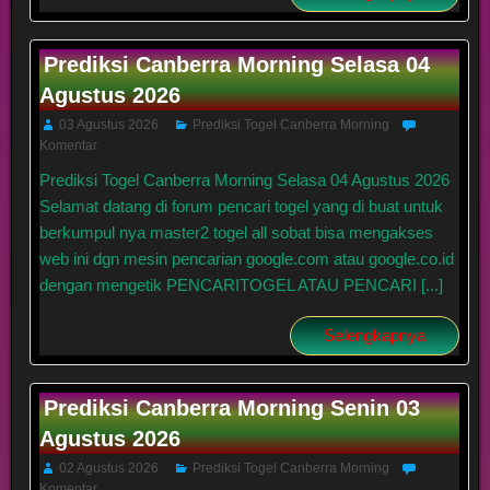
Prediksi Canberra Morning Selasa 04
Agustus 2026
03 Agustus 2026
Prediksi Togel Canberra Morning
Komentar
Prediksi Togel Canberra Morning Selasa 04 Agustus 2026
Selamat datang di forum pencari togel yang di buat untuk
berkumpul nya master2 togel all sobat bisa mengakses
web ini dgn mesin pencarian google.com atau google.co.id
dengan mengetik PENCARITOGEL ATAU PENCARI [...]
Selengkapnya
Prediksi Canberra Morning Senin 03
Agustus 2026
02 Agustus 2026
Prediksi Togel Canberra Morning
Komentar