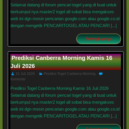
Selamat datang di forum pencari togel yang di buat untuk
berkumpul nya master2 togel all sobat bisa mengakses
web ini dgn mesin pencarian google.com atau google.co.id
dengan mengetik PENCARITOGEL ATAU PENCARI [...]
Selengkapnya
Prediksi Canberra Morning Kamis 16
Juli 2026
15 Juli 2026
Prediksi Togel Canberra Morning
Komentar
Prediksi Togel Canberra Morning Kamis 16 Juli 2026
Selamat datang di forum pencari togel yang di buat untuk
berkumpul nya master2 togel all sobat bisa mengakses
web ini dgn mesin pencarian google.com atau google.co.id
dengan mengetik PENCARITOGEL ATAU PENCARI [...]