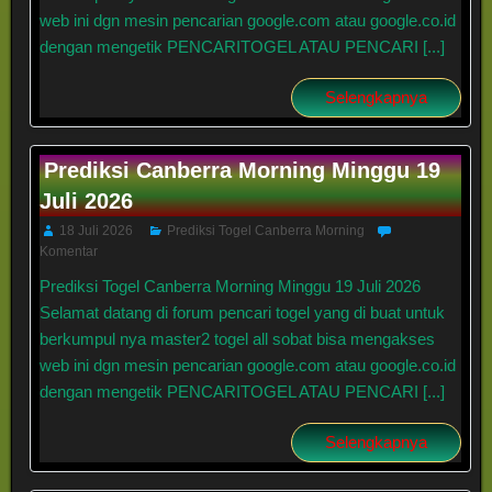
web ini dgn mesin pencarian google.com atau google.co.id
dengan mengetik PENCARITOGEL ATAU PENCARI [...]
Selengkapnya
Prediksi Canberra Morning Minggu 19
Juli 2026
18 Juli 2026
Prediksi Togel Canberra Morning
Komentar
Prediksi Togel Canberra Morning Minggu 19 Juli 2026
Selamat datang di forum pencari togel yang di buat untuk
berkumpul nya master2 togel all sobat bisa mengakses
web ini dgn mesin pencarian google.com atau google.co.id
dengan mengetik PENCARITOGEL ATAU PENCARI [...]
Selengkapnya