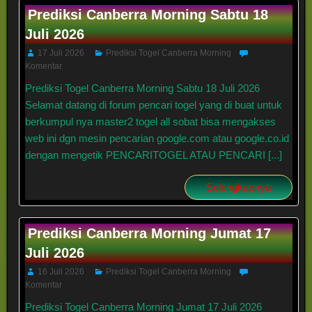
Prediksi Canberra Morning Sabtu 18
Juli 2026
17 Juli 2026
Prediksi Togel Canberra Morning
Komentar
Prediksi Togel Canberra Morning Sabtu 18 Juli 2026
Selamat datang di forum pencari togel yang di buat untuk
berkumpul nya master2 togel all sobat bisa mengakses
web ini dgn mesin pencarian google.com atau google.co.id
dengan mengetik PENCARITOGEL ATAU PENCARI [...]
Selengkapnya
Prediksi Canberra Morning Jumat 17
Juli 2026
16 Juli 2026
Prediksi Togel Canberra Morning
Komentar
Prediksi Togel Canberra Morning Jumat 17 Juli 2026