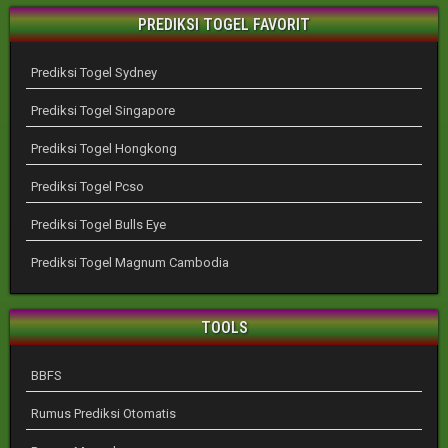
PREDIKSI TOGEL FAVORIT
Prediksi Togel Sydney
Prediksi Togel Singapore
Prediksi Togel Hongkong
Prediksi Togel Pcso
Prediksi Togel Bulls Eye
Prediksi Togel Magnum Cambodia
TOOLS
BBFS
Rumus Prediksi Otomatis