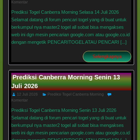
Komentar
Prediksi Togel Canberra Morning Selasa 14 Juli 2026
Selamat datang di forum pencari togel yang di buat untuk
berkumpul nya master2 togel all sobat bisa mengakses
web ini dgn mesin pencarian google.com atau google.co.id
dengan mengetik PENCARITOGEL ATAU PENCARI [...]
Selengkapnya
Prediksi Canberra Morning Senin 13
Juli 2026
12 Juli 2026
Prediksi Togel Canberra Morning
Komentar
Prediksi Togel Canberra Morning Senin 13 Juli 2026
Selamat datang di forum pencari togel yang di buat untuk
berkumpul nya master2 togel all sobat bisa mengakses
web ini dgn mesin pencarian google.com atau google.co.id