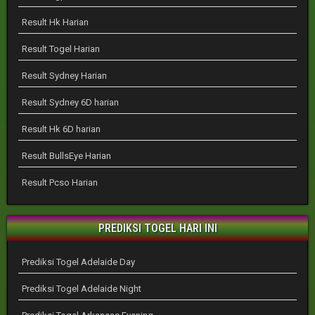
Result Hk Harian
Result Togel Harian
Result Sydney Harian
Result Sydney 6D harian
Result Hk 6D harian
Result BullsEye Harian
Result Pcso Harian
PREDIKSI TOGEL HARI INI
Prediksi Togel Adelaide Day
Prediksi Togel Adelaide Night