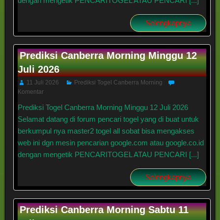
dengan mengetik PENCARITOGEL ATAU PENCARI [...]
Selengkapnya
Prediksi Canberra Morning Minggu 12
Juli 2026
11 Juli 2026
Prediksi Togel Canberra Morning
Komentar
Prediksi Togel Canberra Morning Minggu 12 Juli 2026
Selamat datang di forum pencari togel yang di buat untuk
berkumpul nya master2 togel all sobat bisa mengakses
web ini dgn mesin pencarian google.com atau google.co.id
dengan mengetik PENCARITOGEL ATAU PENCARI [...]
Selengkapnya
Prediksi Canberra Morning Sabtu 11