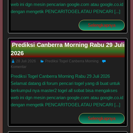
web ini dgn mesin pencarian google.com atau google.co.id
dengan mengetik PENCARITOGEL ATAU PENCARI [...]
Selengkapnya
Prediksi Canberra Morning Rabu 29 Juli
2026
28 Juli 2026
Prediksi Togel Canberra Morning
Komentar
Prediksi Togel Canberra Morning Rabu 29 Juli 2026
Selamat datang di forum pencari togel yang di buat untuk
berkumpul nya master2 togel all sobat bisa mengakses
web ini dgn mesin pencarian google.com atau google.co.id
dengan mengetik PENCARITOGEL ATAU PENCARI [...]
Selengkapnya