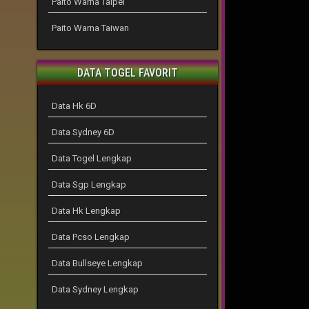
Paito Warna Taipei
Paito Warna Taiwan
DATA TOGEL FAVORIT
Data Hk 6D
Data Sydney 6D
Data Togel Lengkap
Data Sgp Lengkap
Data Hk Lengkap
Data Pcso Lengkap
Data Bullseye Lengkap
Data Sydney Lengkap