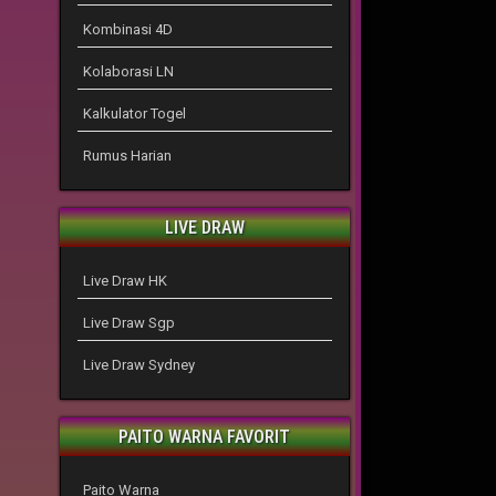
Kombinasi 4D
Kolaborasi LN
Kalkulator Togel
Rumus Harian
LIVE DRAW
Live Draw HK
Live Draw Sgp
Live Draw Sydney
PAITO WARNA FAVORIT
Paito Warna