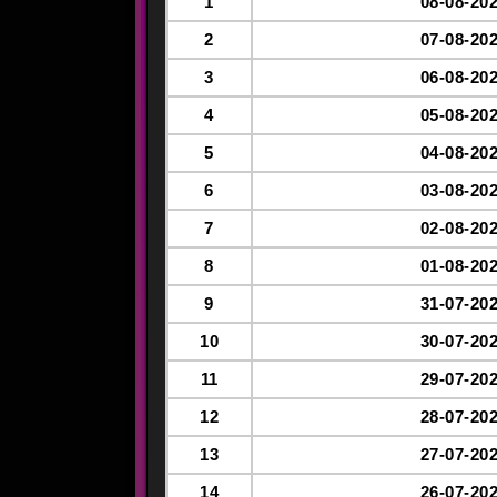
1
08-08-20
2
07-08-20
3
06-08-20
4
05-08-20
5
04-08-20
6
03-08-20
7
02-08-20
8
01-08-20
9
31-07-20
10
30-07-20
11
29-07-20
12
28-07-20
13
27-07-20
14
26-07-20