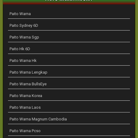
Paito Warna
Paito Sydney 6D
Paito Warna Sgp
Paito Hk 6D
Paito Warna Hk
Paito Warna Lengkap
Paito Warna BullsEye
Paito Warna Korea
Paito Warna Laos
Paito Warna Magnum Cambodia
Paito Warna Pcso