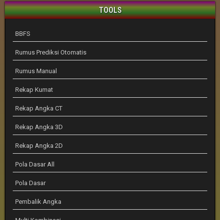
TOOLS
BBFS
Rumus Prediksi Otomatis
Rumus Manual
Rekap Kumat
Rekap Angka CT
Rekap Angka 3D
Rekap Angka 2D
Pola Dasar All
Pola Dasar
Pembalik Angka