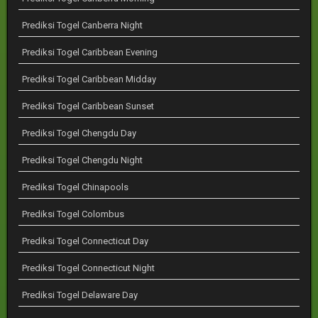
Prediksi Togel Canberra Night
Prediksi Togel Caribbean Evening
Prediksi Togel Caribbean Midday
Prediksi Togel Caribbean Sunset
Prediksi Togel Chengdu Day
Prediksi Togel Chengdu Night
Prediksi Togel Chinapools
Prediksi Togel Colombus
Prediksi Togel Connecticut Day
Prediksi Togel Connecticut Night
Prediksi Togel Delaware Day