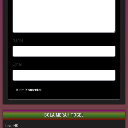
Nama
Email
Kirim Komentar
BOLA MERAH TOGEL
Live HK