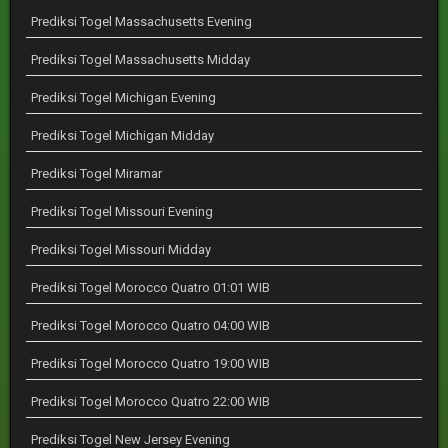
Prediksi Togel Massachusetts Evening
Prediksi Togel Massachusetts Midday
Prediksi Togel Michigan Evening
Prediksi Togel Michigan Midday
Prediksi Togel Miramar
Prediksi Togel Missouri Evening
Prediksi Togel Missouri Midday
Prediksi Togel Morocco Quatro 01:01 WIB
Prediksi Togel Morocco Quatro 04:00 WIB
Prediksi Togel Morocco Quatro 19:00 WIB
Prediksi Togel Morocco Quatro 22:00 WIB
Prediksi Togel New Jersey Evening