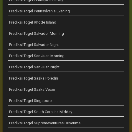
Prediksi Togel Pennsylvania Evening
Prediksi Togel Rhode Island
Prediksi Togel Salvador Morning
Prediksi Togel Salvador Night
Prediksi Togel San Juan Morning
Prediksi Togel San Juan Night
Prediksi Togel Sazka Poledni
Prediksi Togel Sazka Vecer
Prediksi Togel Singapore
Prediksi Togel South Carolina Midday
Prediksi Togel Supremeventures Drivetime