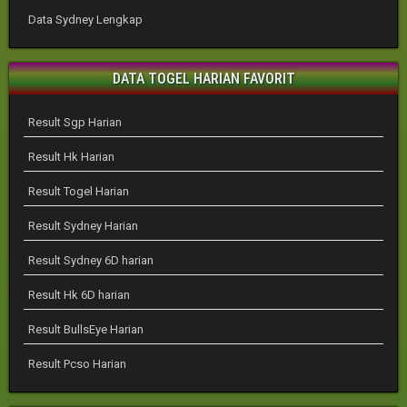
Data Sydney Lengkap
DATA TOGEL HARIAN FAVORIT
Result Sgp Harian
Result Hk Harian
Result Togel Harian
Result Sydney Harian
Result Sydney 6D harian
Result Hk 6D harian
Result BullsEye Harian
Result Pcso Harian