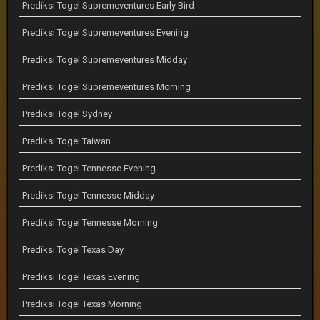
Prediksi Togel Supremeventures Early Bird
Prediksi Togel Supremeventures Evening
Prediksi Togel Supremeventures Midday
Prediksi Togel Supremeventures Morning
Prediksi Togel Sydney
Prediksi Togel Taiwan
Prediksi Togel Tennesse Evening
Prediksi Togel Tennesse Midday
Prediksi Togel Tennesse Morning
Prediksi Togel Texas Day
Prediksi Togel Texas Evening
Prediksi Togel Texas Morning