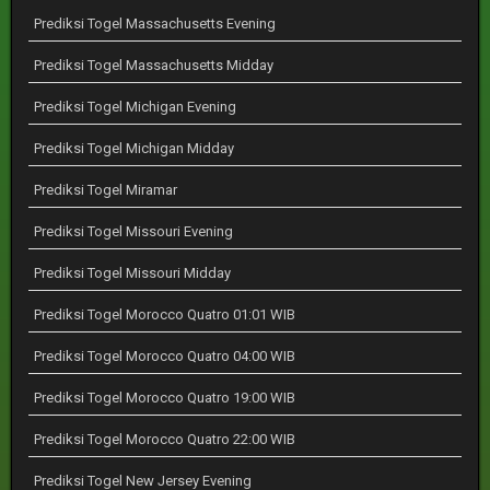
Prediksi Togel Massachusetts Evening
Prediksi Togel Massachusetts Midday
Prediksi Togel Michigan Evening
Prediksi Togel Michigan Midday
Prediksi Togel Miramar
Prediksi Togel Missouri Evening
Prediksi Togel Missouri Midday
Prediksi Togel Morocco Quatro 01:01 WIB
Prediksi Togel Morocco Quatro 04:00 WIB
Prediksi Togel Morocco Quatro 19:00 WIB
Prediksi Togel Morocco Quatro 22:00 WIB
Prediksi Togel New Jersey Evening