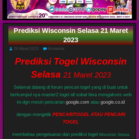
Prediksi Wisconsin Selasa 21 Maret
2023
20 Maret 2023
Komentar
Prediksi Togel Wisconsin
Selasa
21 Maret 2023
Selamat datang di forum pencari togel yang di buat untuk
berkumpul nya master2 togel all sobat bisa mengakses web
ini dgn mesin pencarian
google.com
atau
google.co.id
dengan mengetik
PENCARITOGEL ATAU PENCARI
TOGEL
membahas pengeluaran dan prediksi togel
Wisconsin
Selasa