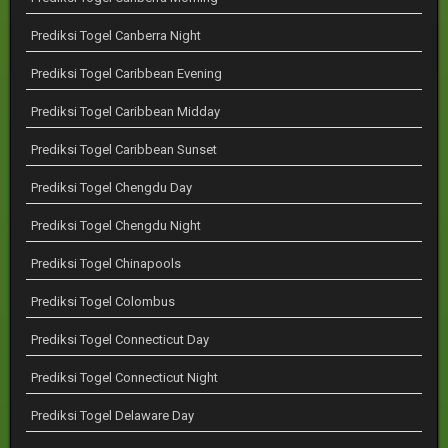
Prediksi Togel Canberra Night
Prediksi Togel Caribbean Evening
Prediksi Togel Caribbean Midday
Prediksi Togel Caribbean Sunset
Prediksi Togel Chengdu Day
Prediksi Togel Chengdu Night
Prediksi Togel Chinapools
Prediksi Togel Colombus
Prediksi Togel Connecticut Day
Prediksi Togel Connecticut Night
Prediksi Togel Delaware Day