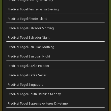
Prediksi Togel Pennsylvania Evening
Prediksi Togel Rhode Island
Prediksi Togel Salvador Morning
Prediksi Togel Salvador Night
Prediksi Togel San Juan Morning
Prediksi Togel San Juan Night
Prediksi Togel Sazka Poledni
Prediksi Togel Sazka Vecer
Prediksi Togel Singapore
Prediksi Togel South Carolina Midday
Prediksi Togel Supremeventures Drivetime