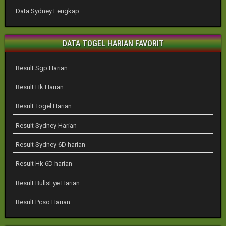
Data Sydney Lengkap
DATA TOGEL HARIAN FAVORIT
Result Sgp Harian
Result Hk Harian
Result Togel Harian
Result Sydney Harian
Result Sydney 6D harian
Result Hk 6D harian
Result BullsEye Harian
Result Pcso Harian