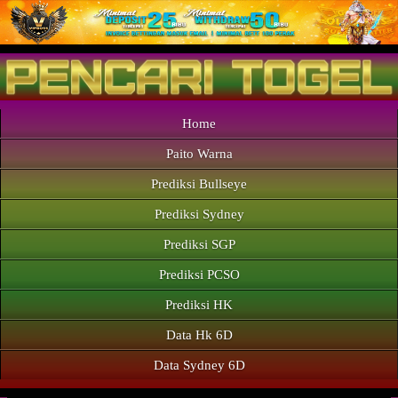
Home
Paito Warna
Prediksi Bullseye
Prediksi Sydney
Prediksi SGP
Prediksi PCSO
Prediksi HK
Data Hk 6D
Data Sydney 6D