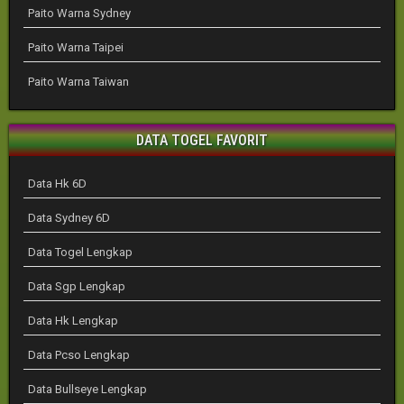
Paito Warna Sydney
Paito Warna Taipei
Paito Warna Taiwan
DATA TOGEL FAVORIT
Data Hk 6D
Data Sydney 6D
Data Togel Lengkap
Data Sgp Lengkap
Data Hk Lengkap
Data Pcso Lengkap
Data Bullseye Lengkap