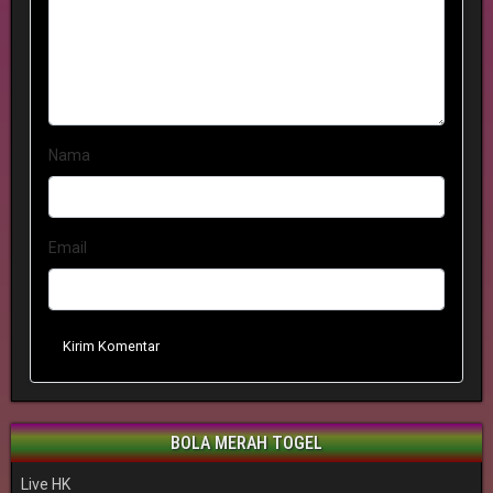
Nama
Email
Kirim Komentar
BOLA MERAH TOGEL
Live HK