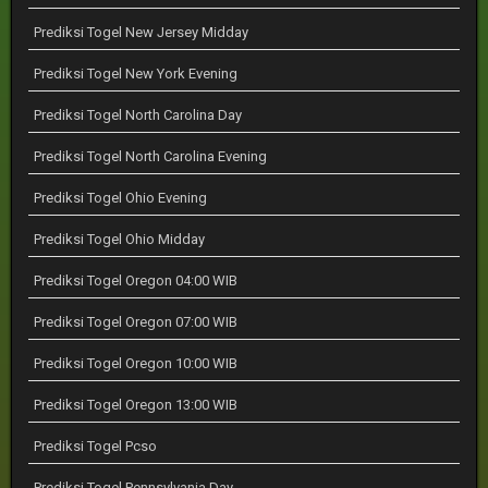
Prediksi Togel New Jersey Midday
Prediksi Togel New York Evening
Prediksi Togel North Carolina Day
Prediksi Togel North Carolina Evening
Prediksi Togel Ohio Evening
Prediksi Togel Ohio Midday
Prediksi Togel Oregon 04:00 WIB
Prediksi Togel Oregon 07:00 WIB
Prediksi Togel Oregon 10:00 WIB
Prediksi Togel Oregon 13:00 WIB
Prediksi Togel Pcso
Prediksi Togel Pennsylvania Day