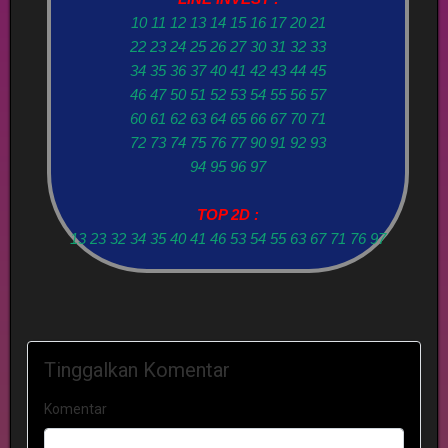
10 11 12 13 14 15 16 17 20 21
22 23 24 25 26 27 30 31 32 33
34 35 36 37 40 41 42 43 44 45
46 47 50 51 52 53 54 55 56 57
60 61 62 63 64 65 66 67 70 71
72 73 74 75 76 77 90 91 92 93
94 95 96 97
TOP 2D :
13 23 32 34 35 40 41 46 53 54 55 63 67 71 76 97
Tinggalkan Komentar
Komentar