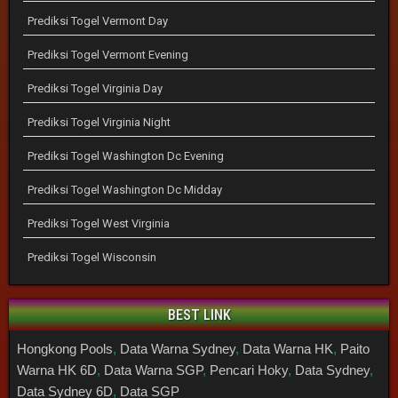
Prediksi Togel Vermont Day
Prediksi Togel Vermont Evening
Prediksi Togel Virginia Day
Prediksi Togel Virginia Night
Prediksi Togel Washington Dc Evening
Prediksi Togel Washington Dc Midday
Prediksi Togel West Virginia
Prediksi Togel Wisconsin
BEST LINK
Hongkong Pools
,
Data Warna Sydney
,
Data Warna HK
,
Paito
Warna HK 6D
,
Data Warna SGP
,
Pencari Hoky
,
Data Sydney
,
Data Sydney 6D
,
Data SGP