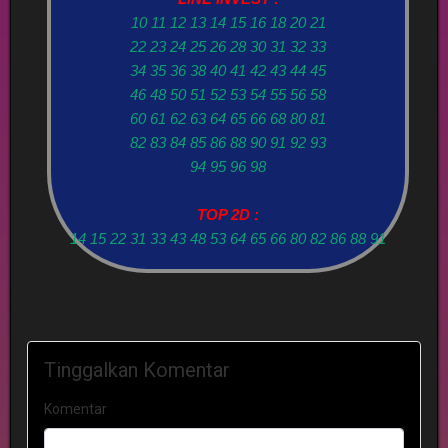
10 11 12 13 14 15 16 18 20 21
22 23 24 25 26 28 30 31 32 33
34 35 36 38 40 41 42 43 44 45
46 48 50 51 52 53 54 55 56 58
60 61 62 63 64 65 66 68 80 81
82 83 84 85 86 88 90 91 92 93
94 95 96 98
TOP 2D :
14 15 22 31 33 43 48 53 64 65 66 80 82 86 88 91
Tinggalkan Komentar
Komentar