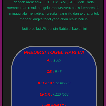
dengan mencari AI , CB , Ck , AM , SHIO dan Tradal
memacu dari result pengeluaran
pools kemaren dan
Wisconsin
minggu lalu menjadikan prediksi yang jitu dan akurat untuk
mencari angka togel yang akan result hari ini
ikuti prediksi Wisconsin Sabtu di bawah ini
PREDIKSI TOGEL HARI INI
AI :
1589
CB :
9 / 3
KEPALA :
12345689
EKOR :
01234568
LINE INVEST :