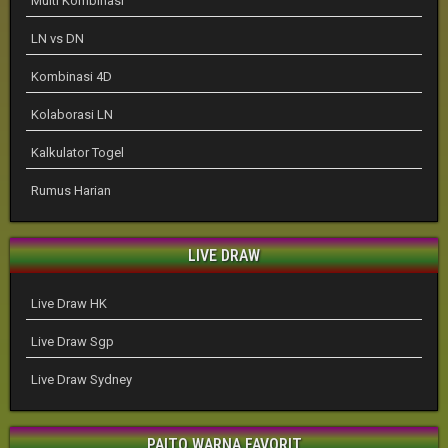
Multi Kombinasi
LN vs DN
Kombinasi 4D
Kolaborasi LN
Kalkulator Togel
Rumus Harian
LIVE DRAW
Live Draw HK
Live Draw Sgp
Live Draw Sydney
PAITO WARNA FAVORIT