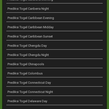
Prediksi Togel Canberra Night
Prediksi Togel Caribbean Evening
Prediksi Togel Caribbean Midday
Prediksi Togel Caribbean Sunset
Prediksi Togel Chengdu Day
Prediksi Togel Chengdu Night
Prediksi Togel Chinapools
Prediksi Togel Colombus
Prediksi Togel Connecticut Day
Prediksi Togel Connecticut Night
Prediksi Togel Delaware Day