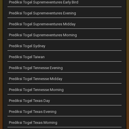
Prediksi Togel Supremeventures Early Bird
Prediksi Togel Supremeventures Evening
Prediksi Togel Supremeventures Midday
Prediksi Togel Supremeventures Morning
Prediksi Togel Sydney
Prediksi Togel Taiwan
Prediksi Togel Tennesse Evening
Prediksi Togel Tennesse Midday
Prediksi Togel Tennesse Morning
Prediksi Togel Texas Day
Prediksi Togel Texas Evening
Prediksi Togel Texas Morning