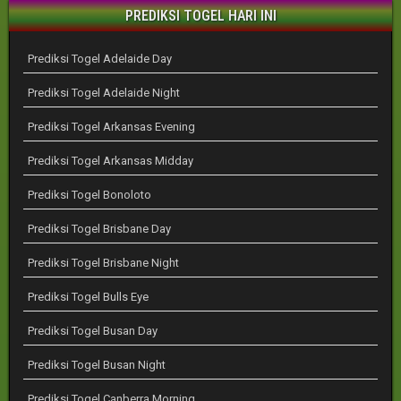
PREDIKSI TOGEL HARI INI
Prediksi Togel Adelaide Day
Prediksi Togel Adelaide Night
Prediksi Togel Arkansas Evening
Prediksi Togel Arkansas Midday
Prediksi Togel Bonoloto
Prediksi Togel Brisbane Day
Prediksi Togel Brisbane Night
Prediksi Togel Bulls Eye
Prediksi Togel Busan Day
Prediksi Togel Busan Night
Prediksi Togel Canberra Morning