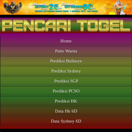
Home
Paito Warna
Prediksi Bullseye
Prediksi Sydney
Prediksi SGP
Prediksi PCSO
Prediksi HK
Data Hk 6D
Data Sydney 6D