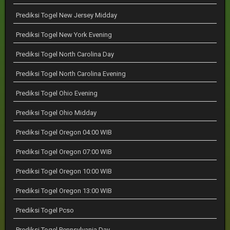
Prediksi Togel New Jersey Midday
Prediksi Togel New York Evening
Prediksi Togel North Carolina Day
Prediksi Togel North Carolina Evening
Prediksi Togel Ohio Evening
Prediksi Togel Ohio Midday
Prediksi Togel Oregon 04:00 WIB
Prediksi Togel Oregon 07:00 WIB
Prediksi Togel Oregon 10:00 WIB
Prediksi Togel Oregon 13:00 WIB
Prediksi Togel Pcso
Prediksi Togel Pennsylvania Day