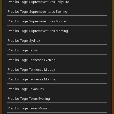
Prediksi Togel Supremeventures Early Bird
Prediksi Togel Supremeventures Evening
Prediksi Togel Supremeventures Midday
Prediksi Togel Supremeventures Morning
Prediksi Togel Sydney
Prediksi Togel Taiwan
Prediksi Togel Tennesse Evening
Prediksi Togel Tennesse Midday
Prediksi Togel Tennesse Morning
Prediksi Togel Texas Day
Prediksi Togel Texas Evening
Prediksi Togel Texas Morning