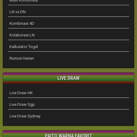
Multi Kombinasi
LN vs DN
Kombinasi 4D
Kolaborasi LN
Kalkulator Togel
Rumus Harian
LIVE DRAW
Live Draw HK
Live Draw Sgp
Live Draw Sydney
PAITO WARNA FAVORIT