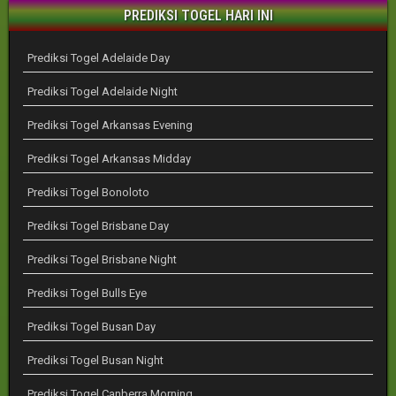
PREDIKSI TOGEL HARI INI
Prediksi Togel Adelaide Day
Prediksi Togel Adelaide Night
Prediksi Togel Arkansas Evening
Prediksi Togel Arkansas Midday
Prediksi Togel Bonoloto
Prediksi Togel Brisbane Day
Prediksi Togel Brisbane Night
Prediksi Togel Bulls Eye
Prediksi Togel Busan Day
Prediksi Togel Busan Night
Prediksi Togel Canberra Morning