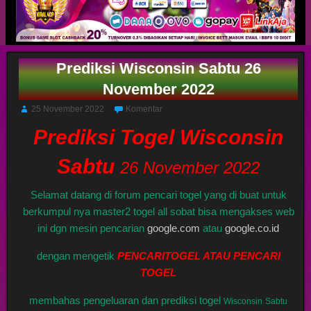
Prediksi Wisconsin Sabtu 26
November 2022
25 November 2022
Komentar
Prediksi Togel Wisconsin
Sabtu
26 November 2022
Selamat datang di forum pencari togel yang di buat untuk
berkumpul nya master2 togel all sobat bisa mengakses web
ini dgn mesin pencarian
google.com
atau
google.co.id
dengan mengetik
PENCARITOGEL ATAU PENCARI
TOGEL
membahas pengeluaran dan prediksi togel
Wisconsin
Sabtu