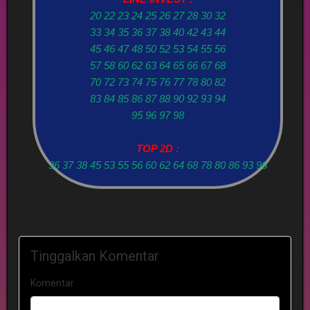
20 22 23 24 25 26 27 28 30 32
33 34 35 36 37 38 40 42 43 44
45 46 47 48 50 52 53 54 55 56
57 58 60 62 63 64 65 66 67 68
70 72 73 74 75 76 77 78 80 82
83 84 85 86 87 88 90 92 93 94
95 96 97 98
TOP 2D :
36 37 38 45 53 55 56 60 62 64 68 78 80 86 93 96
Tinggalkan Komentar
Komentar