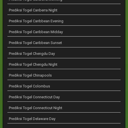
Prediksi Togel Canberra Night
Prediksi Togel Caribbean Evening
Prediksi Togel Caribbean Midday
Prediksi Togel Caribbean Sunset
Prediksi Togel Chengdu Day
Prediksi Togel Chengdu Night
Prediksi Togel Chinapools
Prediksi Togel Colombus
Prediksi Togel Connecticut Day
Prediksi Togel Connecticut Night
Prediksi Togel Delaware Day