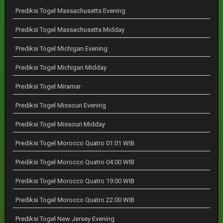
Prediksi Togel Massachusetts Evening
Prediksi Togel Massachusetts Midday
Prediksi Togel Michigan Evening
Prediksi Togel Michigan Midday
Prediksi Togel Miramar
Prediksi Togel Missouri Evening
Prediksi Togel Missouri Midday
Prediksi Togel Morocco Quatro 01:01 WIB
Prediksi Togel Morocco Quatro 04:00 WIB
Prediksi Togel Morocco Quatro 19:00 WIB
Prediksi Togel Morocco Quatro 22:00 WIB
Prediksi Togel New Jersey Evening