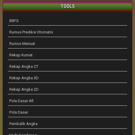
TOOLS
BBFS
Rumus Prediksi Otomatis
Rumus Manual
Rekap Kumat
Rekap Angka CT
Rekap Angka 3D
Rekap Angka 2D
Pola Dasar All
Pola Dasar
Pembalik Angka