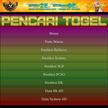
Home
Paito Warna
Prediksi Bullseye
Prediksi Sydney
Prediksi SGP
Prediksi PCSO
Prediksi HK
Data Hk 6D
Data Sydney 6D