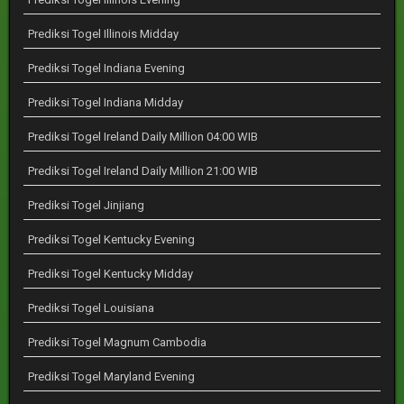
Prediksi Togel Illinois Midday
Prediksi Togel Indiana Evening
Prediksi Togel Indiana Midday
Prediksi Togel Ireland Daily Million 04:00 WIB
Prediksi Togel Ireland Daily Million 21:00 WIB
Prediksi Togel Jinjiang
Prediksi Togel Kentucky Evening
Prediksi Togel Kentucky Midday
Prediksi Togel Louisiana
Prediksi Togel Magnum Cambodia
Prediksi Togel Maryland Evening