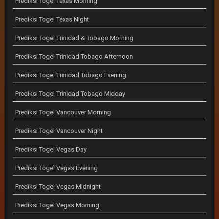
Prediksi Togel Texas Morning
Prediksi Togel Texas Night
Prediksi Togel Trinidad & Tobago Morning
Prediksi Togel Trinidad Tobago Afternoon
Prediksi Togel Trinidad Tobago Evening
Prediksi Togel Trinidad Tobago Midday
Prediksi Togel Vancouver Morning
Prediksi Togel Vancouver Night
Prediksi Togel Vegas Day
Prediksi Togel Vegas Evening
Prediksi Togel Vegas Midnight
Prediksi Togel Vegas Morning