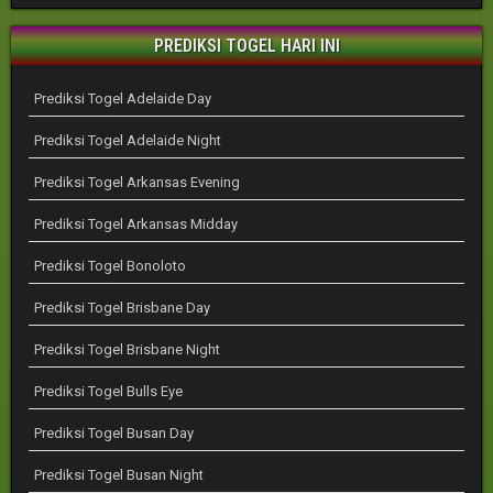
PREDIKSI TOGEL HARI INI
Prediksi Togel Adelaide Day
Prediksi Togel Adelaide Night
Prediksi Togel Arkansas Evening
Prediksi Togel Arkansas Midday
Prediksi Togel Bonoloto
Prediksi Togel Brisbane Day
Prediksi Togel Brisbane Night
Prediksi Togel Bulls Eye
Prediksi Togel Busan Day
Prediksi Togel Busan Night