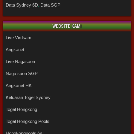
Data Sydney 6D
,
Data SGP
WEBSITE KAMI
Live Virdsam
Angkanet
Live Nagasaon
Naga saon SGP
Angkanet HK
Keluaran Togel Sydney
Togel Hongkong
Togel Hongkong Pools
Hongkongpools Asli