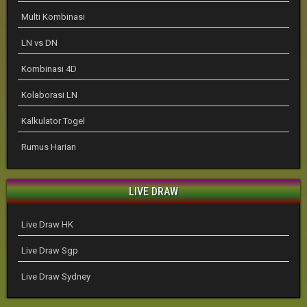
Multi Kombinasi
LN vs DN
Kombinasi 4D
Kolaborasi LN
Kalkulator Togel
Rumus Harian
LIVE DRAW
Live Draw HK
Live Draw Sgp
Live Draw Sydney