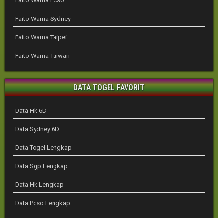
Paito Warna Pcso
Paito Warna Sydney
Paito Warna Taipei
Paito Warna Taiwan
DATA TOGEL FAVORIT
Data Hk 6D
Data Sydney 6D
Data Togel Lengkap
Data Sgp Lengkap
Data Hk Lengkap
Data Pcso Lengkap