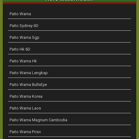
Paito Warna
Paito Sydney 6D
Paito Warna Sgp
Paito Hk 6D
Paito Warna Hk
Paito Warna Lengkap
Paito Warna BullsEye
Paito Warna Korea
Paito Warna Laos
Paito Warna Magnum Cambodia
Paito Warna Pcso