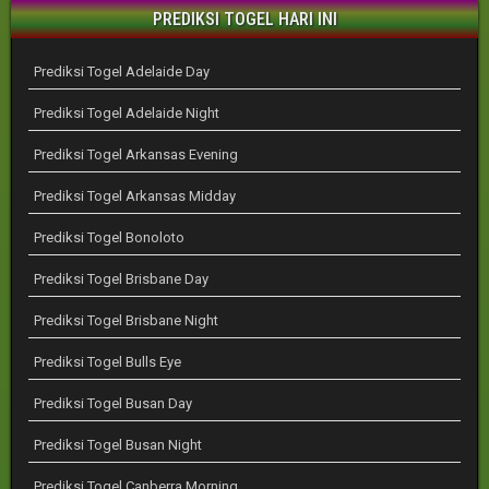
PREDIKSI TOGEL HARI INI
Prediksi Togel Adelaide Day
Prediksi Togel Adelaide Night
Prediksi Togel Arkansas Evening
Prediksi Togel Arkansas Midday
Prediksi Togel Bonoloto
Prediksi Togel Brisbane Day
Prediksi Togel Brisbane Night
Prediksi Togel Bulls Eye
Prediksi Togel Busan Day
Prediksi Togel Busan Night
Prediksi Togel Canberra Morning