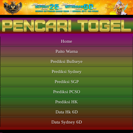
Home
Paito Warna
Prediksi Bullseye
Prediksi Sydney
Prediksi SGP
Prediksi PCSO
Prediksi HK
Data Hk 6D
Data Sydney 6D