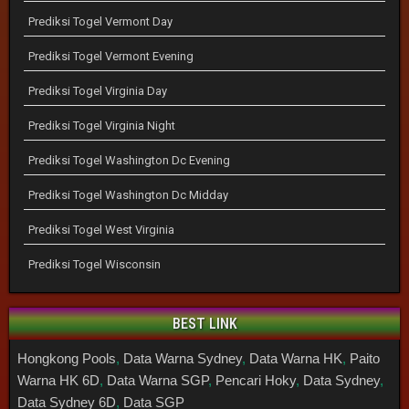
Prediksi Togel Vermont Day
Prediksi Togel Vermont Evening
Prediksi Togel Virginia Day
Prediksi Togel Virginia Night
Prediksi Togel Washington Dc Evening
Prediksi Togel Washington Dc Midday
Prediksi Togel West Virginia
Prediksi Togel Wisconsin
BEST LINK
Hongkong Pools
,
Data Warna Sydney
,
Data Warna HK
,
Paito
Warna HK 6D
,
Data Warna SGP
,
Pencari Hoky
,
Data Sydney
,
Data Sydney 6D
,
Data SGP