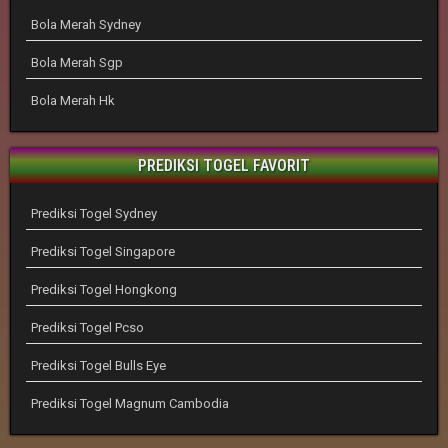
Bola Merah Sydney
Bola Merah Sgp
Bola Merah Hk
PREDIKSI TOGEL FAVORIT
Prediksi Togel Sydney
Prediksi Togel Singapore
Prediksi Togel Hongkong
Prediksi Togel Pcso
Prediksi Togel Bulls Eye
Prediksi Togel Magnum Cambodia