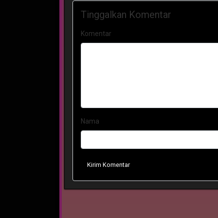
Tinggalkan Komentar
Komentar
Nama
Kirim Komentar