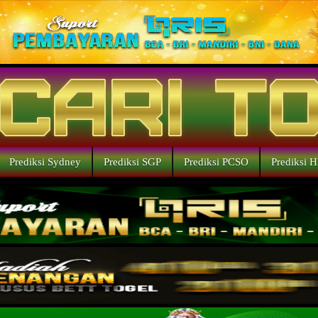
Prediksi Sydney
Prediksi SGP
Prediksi PCSO
Prediksi 