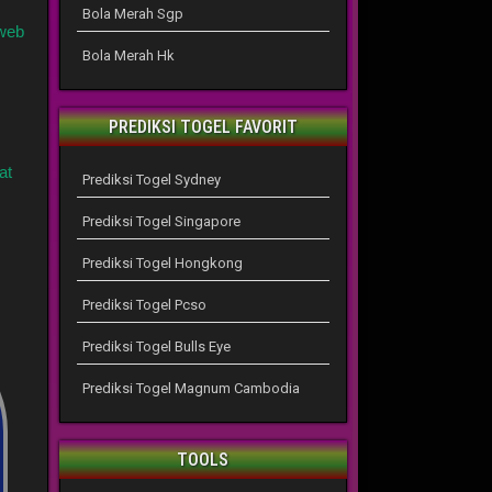
Bola Merah Sgp
 web
Bola Merah Hk
PREDIKSI TOGEL FAVORIT
at
Prediksi Togel Sydney
Prediksi Togel Singapore
Prediksi Togel Hongkong
Prediksi Togel Pcso
Prediksi Togel Bulls Eye
Prediksi Togel Magnum Cambodia
TOOLS