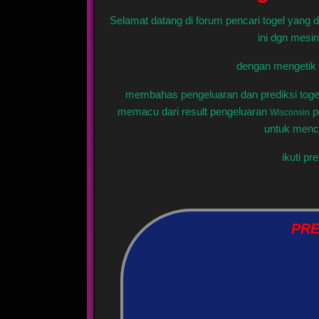
Selamat datang di forum pencari togel yang 
ini dgn mesi
dengan mengeti
membahas pengeluaran dan prediksi tog
memacu dari result pengeluaran
p
Wisconsin
untuk menca
ikuti p
PRE