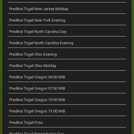
Prediksi Togel New Jersey Midday
Prediksi Togel New York Evening
Prediksi Togel North Carolina Day
Prediksi Togel North Carolina Evening
Prediksi Togel Ohio Evening
Prediksi Togel Ohio Midday
Prediksi Togel Oregon 04:00 WIB
Prediksi Togel Oregon 07:00 WIB
Prediksi Togel Oregon 10:00 WIB
Prediksi Togel Oregon 13:00 WIB
Prediksi Togel Pcso
Prediksi Togel Pennsylvania Day