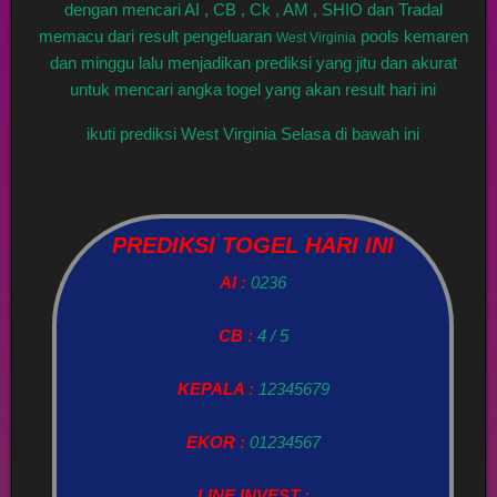
dengan mencari AI , CB , Ck , AM , SHIO dan Tradal
memacu dari result pengeluaran
pools kemaren
West Virginia
dan minggu lalu menjadikan prediksi yang jitu dan akurat
untuk mencari angka togel yang akan result hari ini
ikuti prediksi West Virginia Selasa di bawah ini
PREDIKSI TOGEL HARI INI
AI :
0236
CB :
4 / 5
KEPALA :
12345679
EKOR :
01234567
LINE INVEST :