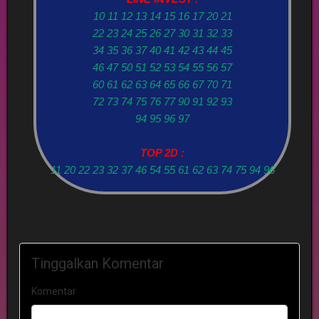
10 11 12 13 14 15 16 17 20 21
22 23 24 25 26 27 30 31 32 33
34 35 36 37 40 41 42 43 44 45
46 47 50 51 52 53 54 55 56 57
60 61 62 63 64 65 66 67 70 71
72 73 74 75 76 77 90 91 92 93
94 95 96 97
TOP 2D :
11 20 22 23 32 37 46 54 55 61 62 63 74 75 94 96
Tinggalkan Komentar
Komentar