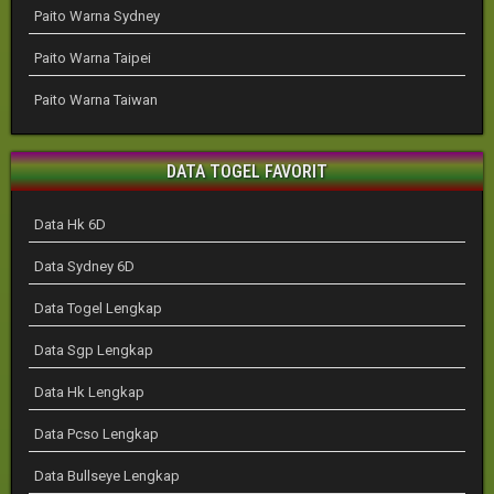
Paito Warna Sydney
Paito Warna Taipei
Paito Warna Taiwan
DATA TOGEL FAVORIT
Data Hk 6D
Data Sydney 6D
Data Togel Lengkap
Data Sgp Lengkap
Data Hk Lengkap
Data Pcso Lengkap
Data Bullseye Lengkap