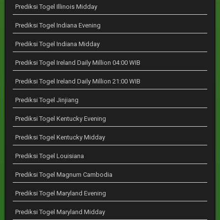
Prediksi Togel Illinois Midday
Prediksi Togel Indiana Evening
Prediksi Togel Indiana Midday
Prediksi Togel Ireland Daily Million 04:00 WIB
Prediksi Togel Ireland Daily Million 21:00 WIB
Prediksi Togel Jinjiang
Prediksi Togel Kentucky Evening
Prediksi Togel Kentucky Midday
Prediksi Togel Louisiana
Prediksi Togel Magnum Cambodia
Prediksi Togel Maryland Evening
Prediksi Togel Maryland Midday