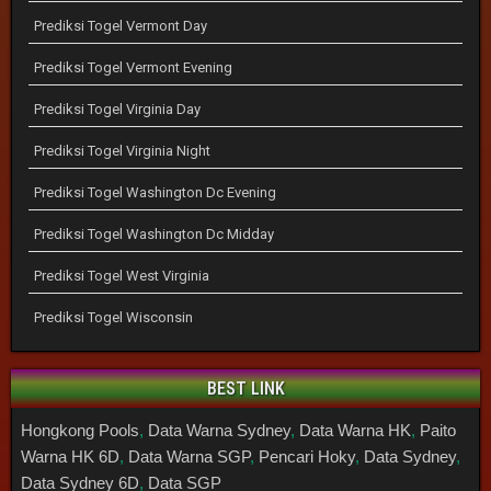
Prediksi Togel Vermont Day
Prediksi Togel Vermont Evening
Prediksi Togel Virginia Day
Prediksi Togel Virginia Night
Prediksi Togel Washington Dc Evening
Prediksi Togel Washington Dc Midday
Prediksi Togel West Virginia
Prediksi Togel Wisconsin
BEST LINK
Hongkong Pools
,
Data Warna Sydney
,
Data Warna HK
,
Paito
Warna HK 6D
,
Data Warna SGP
,
Pencari Hoky
,
Data Sydney
,
Data Sydney 6D
,
Data SGP