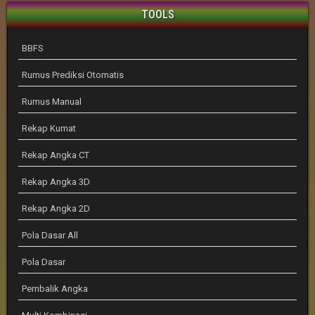
TOOLS
BBFS
Rumus Prediksi Otomatis
Rumus Manual
Rekap Kumat
Rekap Angka CT
Rekap Angka 3D
Rekap Angka 2D
Pola Dasar All
Pola Dasar
Pembalik Angka