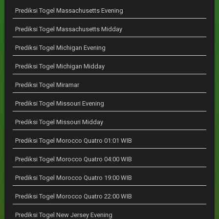
Prediksi Togel Massachusetts Evening
Prediksi Togel Massachusetts Midday
Prediksi Togel Michigan Evening
Prediksi Togel Michigan Midday
Prediksi Togel Miramar
Prediksi Togel Missouri Evening
Prediksi Togel Missouri Midday
Prediksi Togel Morocco Quatro 01:01 WIB
Prediksi Togel Morocco Quatro 04:00 WIB
Prediksi Togel Morocco Quatro 19:00 WIB
Prediksi Togel Morocco Quatro 22:00 WIB
Prediksi Togel New Jersey Evening