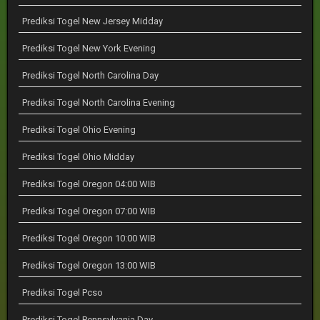
Prediksi Togel New Jersey Midday
Prediksi Togel New York Evening
Prediksi Togel North Carolina Day
Prediksi Togel North Carolina Evening
Prediksi Togel Ohio Evening
Prediksi Togel Ohio Midday
Prediksi Togel Oregon 04:00 WIB
Prediksi Togel Oregon 07:00 WIB
Prediksi Togel Oregon 10:00 WIB
Prediksi Togel Oregon 13:00 WIB
Prediksi Togel Pcso
Prediksi Togel Pennsylvania Day