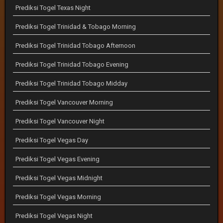
Prediksi Togel Texas Night
Prediksi Togel Trinidad & Tobago Morning
Prediksi Togel Trinidad Tobago Afternoon
Prediksi Togel Trinidad Tobago Evening
Prediksi Togel Trinidad Tobago Midday
Prediksi Togel Vancouver Morning
Prediksi Togel Vancouver Night
Prediksi Togel Vegas Day
Prediksi Togel Vegas Evening
Prediksi Togel Vegas Midnight
Prediksi Togel Vegas Morning
Prediksi Togel Vegas Night