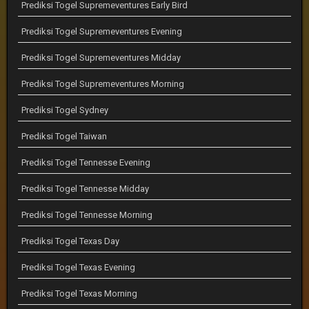
Prediksi Togel Supremeventures Early Bird
Prediksi Togel Supremeventures Evening
Prediksi Togel Supremeventures Midday
Prediksi Togel Supremeventures Morning
Prediksi Togel Sydney
Prediksi Togel Taiwan
Prediksi Togel Tennesse Evening
Prediksi Togel Tennesse Midday
Prediksi Togel Tennesse Morning
Prediksi Togel Texas Day
Prediksi Togel Texas Evening
Prediksi Togel Texas Morning