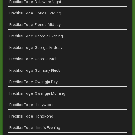
Prediksi Togel Delaware Night
Prediksi Togel Florida Evening
Prediksi Togel Florida Midday
Prediksi Togel Georgia Evening
Prediksi Togel Georgia Midday
Prediksi Togel Georgia Night
Prediksi Togel Germany Plus5
Prediksi Togel Gwangju Day
Prediksi Togel Gwangju Morning
Prediksi Togel Hollywood
Prediksi Togel Hongkong
Prediksi Togel Illinois Evening