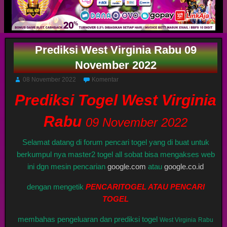
Prediksi West Virginia Rabu 09
November 2022
08 November 2022
Komentar
Prediksi Togel West Virginia
Rabu
09 November 2022
Selamat datang di forum pencari togel yang di buat untuk
berkumpul nya master2 togel all sobat bisa mengakses web
ini dgn mesin pencarian
google.com
atau
google.co.id
dengan mengetik
PENCARITOGEL ATAU PENCARI
TOGEL
membahas pengeluaran dan prediksi togel
West Virginia
Rabu