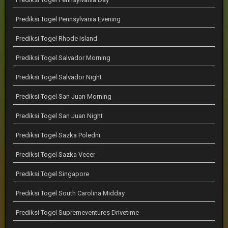
Prediksi Togel Pennsylvania Evening
Prediksi Togel Rhode Island
Prediksi Togel Salvador Morning
Prediksi Togel Salvador Night
Prediksi Togel San Juan Morning
Prediksi Togel San Juan Night
Prediksi Togel Sazka Poledni
Prediksi Togel Sazka Vecer
Prediksi Togel Singapore
Prediksi Togel South Carolina Midday
Prediksi Togel Supremeventures Drivetime