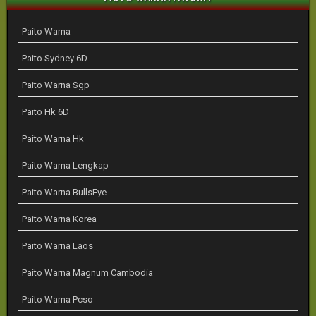
Paito Warna
Paito Sydney 6D
Paito Warna Sgp
Paito Hk 6D
Paito Warna Hk
Paito Warna Lengkap
Paito Warna BullsEye
Paito Warna Korea
Paito Warna Laos
Paito Warna Magnum Cambodia
Paito Warna Pcso