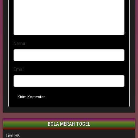
Nama
Email
Kirim Komentar
BOLA MERAH TOGEL
Live HK