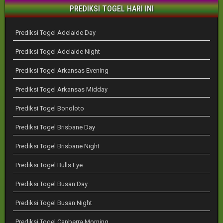
PREDIKSI TOGEL HARI INI
Prediksi Togel Adelaide Day
Prediksi Togel Adelaide Night
Prediksi Togel Arkansas Evening
Prediksi Togel Arkansas Midday
Prediksi Togel Bonoloto
Prediksi Togel Brisbane Day
Prediksi Togel Brisbane Night
Prediksi Togel Bulls Eye
Prediksi Togel Busan Day
Prediksi Togel Busan Night
Prediksi Togel Canberra Morning