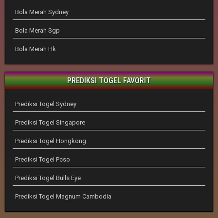
Bola Merah Sydney
Bola Merah Sgp
Bola Merah Hk
PREDIKSI TOGEL FAVORIT
Prediksi Togel Sydney
Prediksi Togel Singapore
Prediksi Togel Hongkong
Prediksi Togel Pcso
Prediksi Togel Bulls Eye
Prediksi Togel Magnum Cambodia