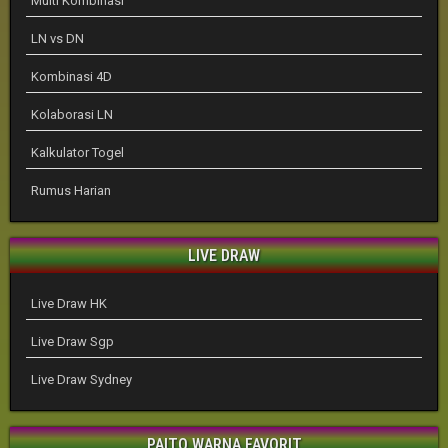
Multi Kombinasi
LN vs DN
Kombinasi 4D
Kolaborasi LN
Kalkulator Togel
Rumus Harian
LIVE DRAW
Live Draw HK
Live Draw Sgp
Live Draw Sydney
PAITO WARNA FAVORIT