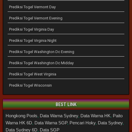
Prediksi Togel Vermont Day
Prediksi Togel Vermont Evening
Prediksi Togel Virginia Day
Prediksi Togel Virginia Night
Prediksi Togel Washington Dc Evening
Prediksi Togel Washington Dc Midday
Prediksi Togel West Virginia
Prediksi Togel Wisconsin
BEST LINK
Hongkong Pools
,
Data Warna Sydney
,
Data Warna HK
,
Paito
Warna HK 6D
,
Data Warna SGP
,
Pencari Hoky
,
Data Sydney
,
Data Sydney 6D
,
Data SGP