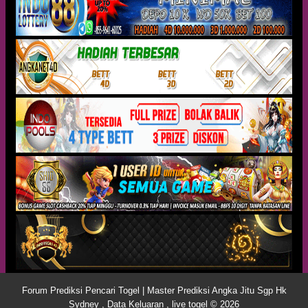
Forum Prediksi Pencari Togel | Master Prediksi Angka Jitu Sgp Hk
Sydney , Data Keluaran , live togel © 2026