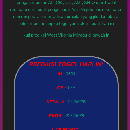
dengan mencari AI , CB , Ck , AM , SHIO dan Tradal
memacu dari result pengeluaran
pools kemaren
West Virginia
dan minggu lalu menjadikan prediksi yang jitu dan akurat
untuk mencari angka togel yang akan result hari ini
ikuti prediksi West Virginia Minggu di bawah ini
PREDIKSI TOGEL HARI INI
AI :
0689
CB :
1 / 5
KEPALA :
13456789
EKOR :
01345678
LINE INVEST :