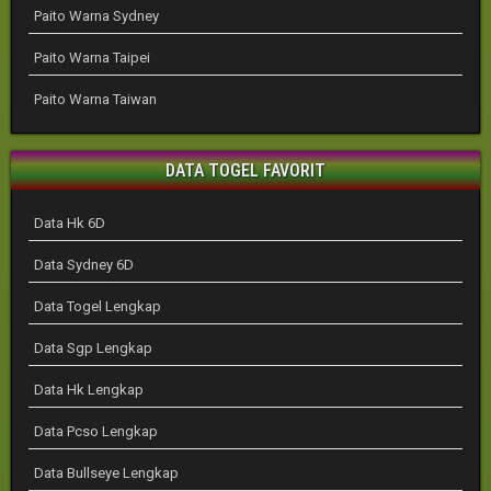
Paito Warna Sydney
Paito Warna Taipei
Paito Warna Taiwan
DATA TOGEL FAVORIT
Data Hk 6D
Data Sydney 6D
Data Togel Lengkap
Data Sgp Lengkap
Data Hk Lengkap
Data Pcso Lengkap
Data Bullseye Lengkap