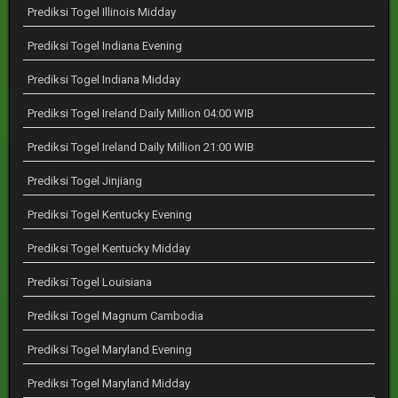
Prediksi Togel Illinois Midday
Prediksi Togel Indiana Evening
Prediksi Togel Indiana Midday
Prediksi Togel Ireland Daily Million 04:00 WIB
Prediksi Togel Ireland Daily Million 21:00 WIB
Prediksi Togel Jinjiang
Prediksi Togel Kentucky Evening
Prediksi Togel Kentucky Midday
Prediksi Togel Louisiana
Prediksi Togel Magnum Cambodia
Prediksi Togel Maryland Evening
Prediksi Togel Maryland Midday