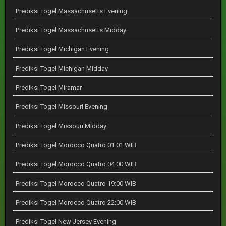
Prediksi Togel Massachusetts Evening
Prediksi Togel Massachusetts Midday
Prediksi Togel Michigan Evening
Prediksi Togel Michigan Midday
Prediksi Togel Miramar
Prediksi Togel Missouri Evening
Prediksi Togel Missouri Midday
Prediksi Togel Morocco Quatro 01:01 WIB
Prediksi Togel Morocco Quatro 04:00 WIB
Prediksi Togel Morocco Quatro 19:00 WIB
Prediksi Togel Morocco Quatro 22:00 WIB
Prediksi Togel New Jersey Evening