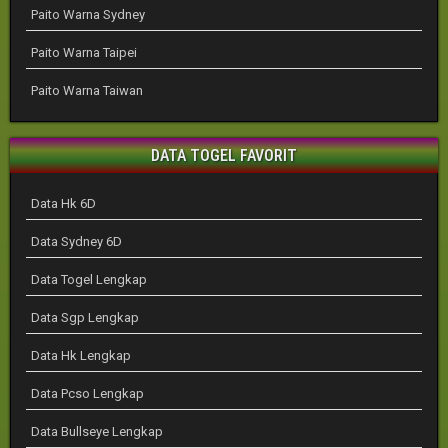
Paito Warna Sydney
Paito Warna Taipei
Paito Warna Taiwan
DATA TOGEL FAVORIT
Data Hk 6D
Data Sydney 6D
Data Togel Lengkap
Data Sgp Lengkap
Data Hk Lengkap
Data Pcso Lengkap
Data Bullseye Lengkap