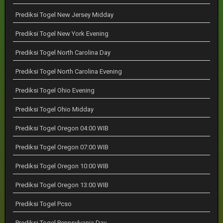
Prediksi Togel New Jersey Midday
Prediksi Togel New York Evening
Prediksi Togel North Carolina Day
Prediksi Togel North Carolina Evening
Prediksi Togel Ohio Evening
Prediksi Togel Ohio Midday
Prediksi Togel Oregon 04:00 WIB
Prediksi Togel Oregon 07:00 WIB
Prediksi Togel Oregon 10:00 WIB
Prediksi Togel Oregon 13:00 WIB
Prediksi Togel Pcso
Prediksi Togel Pennsylvania Day