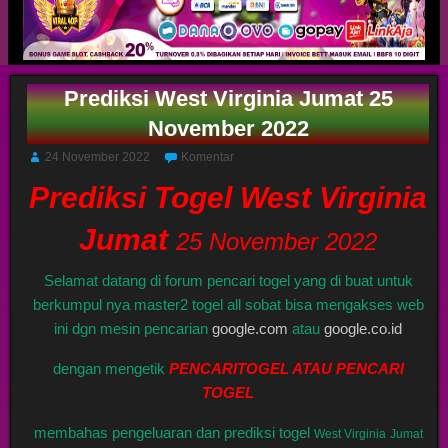
Prediksi West Virginia Jumat 25
November 2022
24 November 2022
Komentar
Prediksi Togel West Virginia
Jumat
25 November 2022
Selamat datang di forum pencari togel yang di buat untuk
berkumpul nya master2 togel all sobat bisa mengakses web
ini dgn mesin pencarian
google.com
atau
google.co.id
dengan mengetik
PENCARITOGEL ATAU PENCARI
TOGEL
membahas pengeluaran dan prediksi togel
West Virginia
Jumat