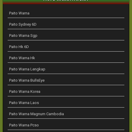
Paito Warna
Paito Sydney 6D
Paito Warna Sgp
Paito Hk 6D
Paito Warna Hk
Paito Warna Lengkap
Paito Warna BullsEye
Paito Warna Korea
Paito Warna Laos
Paito Warna Magnum Cambodia
Paito Warna Pcso