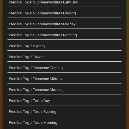
Prediksi Togel Supremeventures Early Bird
Prediksi Togel Supremeventures Evening
Prediksi Togel Supremeventures Midday
Prediksi Togel Supremeventures Morning
Prediksi Togel Sydney
Prediksi Togel Taiwan
Prediksi Togel Tennesse Evening
Prediksi Togel Tennesse Midday
Prediksi Togel Tennesse Morning
Prediksi Togel Texas Day
Prediksi Togel Texas Evening
Prediksi Togel Texas Morning