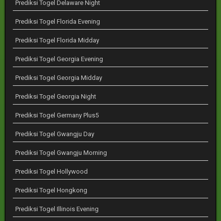
Prediksi Togel Delaware Night
Prediksi Togel Florida Evening
Prediksi Togel Florida Midday
Prediksi Togel Georgia Evening
Prediksi Togel Georgia Midday
Prediksi Togel Georgia Night
Prediksi Togel Germany Plus5
Prediksi Togel Gwangju Day
Prediksi Togel Gwangju Morning
Prediksi Togel Hollywood
Prediksi Togel Hongkong
Prediksi Togel Illinois Evening