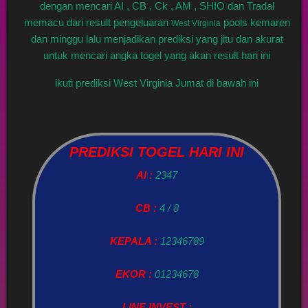
dengan mencari AI , CB , Ck , AM , SHIO dan Tradal
memacu dari result pengeluaran
pools kemaren
West Virginia
dan minggu lalu menjadikan prediksi yang jitu dan akurat
untuk mencari angka togel yang akan result hari ini
ikuti prediksi West Virginia Jumat di bawah ini
PREDIKSI TOGEL HARI INI
AI :
2347
CB :
4 / 8
KEPALA :
12346789
EKOR :
01234678
LINE INVEST :