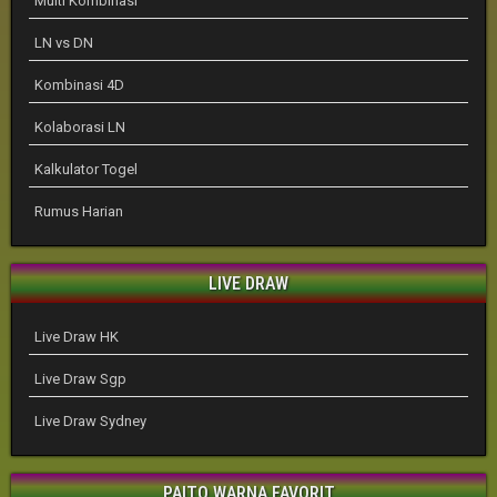
Multi Kombinasi
LN vs DN
Kombinasi 4D
Kolaborasi LN
Kalkulator Togel
Rumus Harian
LIVE DRAW
Live Draw HK
Live Draw Sgp
Live Draw Sydney
PAITO WARNA FAVORIT