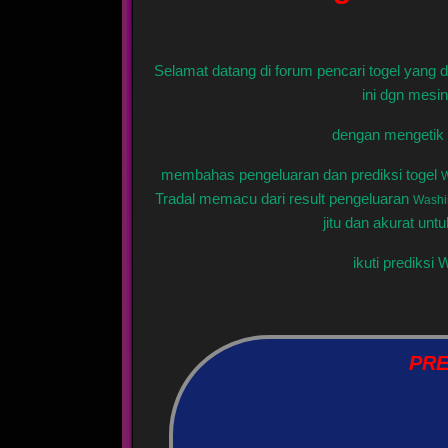
Selamat datang di forum pencari togel yang 
ini dgn mesi
dengan mengeti
membahas pengeluaran dan prediksi togel
W
Tradal memacu dari result pengeluaran
Washi
jitu dan akurat unt
ikuti prediksi
PRE