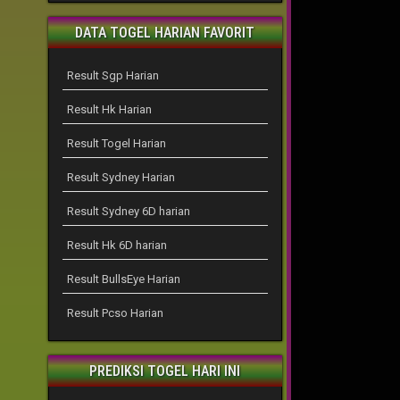
DATA TOGEL HARIAN FAVORIT
Result Sgp Harian
Result Hk Harian
Result Togel Harian
Result Sydney Harian
Result Sydney 6D harian
Result Hk 6D harian
Result BullsEye Harian
Result Pcso Harian
PREDIKSI TOGEL HARI INI