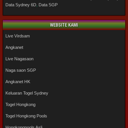
Data Sydney 6D
,
Data SGP
WEBSITE KAMI
Live Virdsam
Angkanet
Live Nagasaon
Naga saon SGP
Angkanet HK
Keluaran Togel Sydney
Togel Hongkong
Togel Hongkong Pools
Hongkongpools Asli