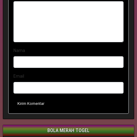
Nama
Email
Kirim Komentar
BOLA MERAH TOGEL