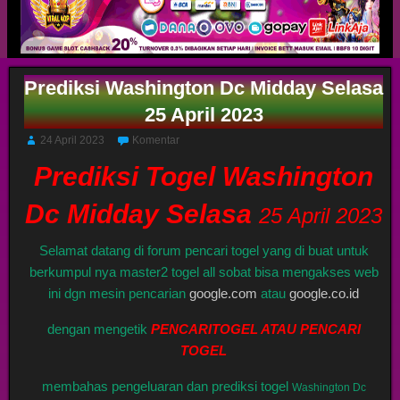
Prediksi Washington Dc Midday Selasa
25 April 2023
24 April 2023
Komentar
Prediksi Togel Washington
Dc Midday Selasa
25 April 2023
Selamat datang di forum pencari togel yang di buat untuk
berkumpul nya master2 togel all sobat bisa mengakses web
ini dgn mesin pencarian
google.com
atau
google.co.id
dengan mengetik
PENCARITOGEL ATAU PENCARI
TOGEL
membahas pengeluaran dan prediksi togel
Washington Dc