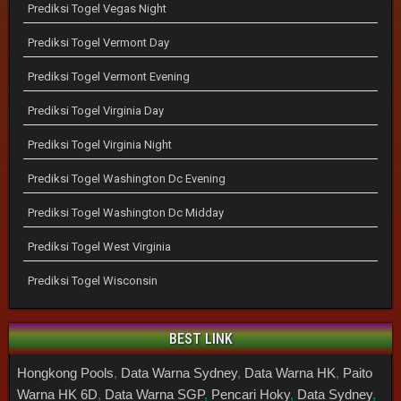
Prediksi Togel Vegas Night
Prediksi Togel Vermont Day
Prediksi Togel Vermont Evening
Prediksi Togel Virginia Day
Prediksi Togel Virginia Night
Prediksi Togel Washington Dc Evening
Prediksi Togel Washington Dc Midday
Prediksi Togel West Virginia
Prediksi Togel Wisconsin
BEST LINK
Hongkong Pools
,
Data Warna Sydney
,
Data Warna HK
,
Paito
Warna HK 6D
,
Data Warna SGP
,
Pencari Hoky
,
Data Sydney
,