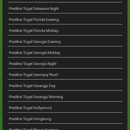
Prediksi Togel Delaware Night
Prediksi Togel Florida Evening
Prediksi Togel Florida Midday
Prediksi Togel Georgia Evening
Prediksi Togel Georgia Midday
Prediksi Togel Georgia Night
Prediksi Togel Germany Plus5
Prediksi Togel Gwangju Day
Prediksi Togel Gwangju Morning
Prediksi Togel Hollywood
Prediksi Togel Hongkong
Prediksi Togel Illinois Evening