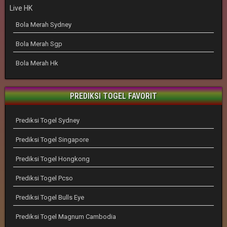
Live HK
Bola Merah Sydney
Bola Merah Sgp
Bola Merah Hk
PREDIKSI TOGEL FAVORIT
Prediksi Togel Sydney
Prediksi Togel Singapore
Prediksi Togel Hongkong
Prediksi Togel Pcso
Prediksi Togel Bulls Eye
Prediksi Togel Magnum Cambodia