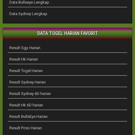
Data Bullseye Lengkap
Data Sydney Lengkap
DATA TOGEL HARIAN FAVORIT
Result Sgp Harian
Result Hk Harian
Result Togel Harian
Result Sydney Harian
Result Sydney 6D harian
Result Hk 6D harian
Result BullsEye Harian
Result Pcso Harian