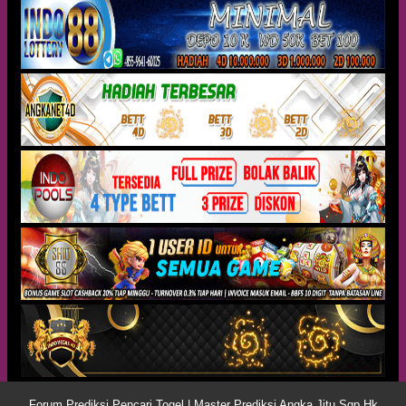
Forum Prediksi Pencari Togel | Master Prediksi Angka Jitu Sgp Hk