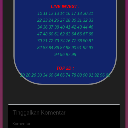
LINE INVEST :
10 11 12 13 14 16 17 18 20 21
22 23 24 26 27 28 30 31 32 33
34 36 37 38 40 41 42 43 44 46
47 48 60 61 62 63 64 66 67 68
70 71 72 73 74 76 77 78 80 81
82 83 84 86 87 88 90 91 92 93
94 96 97 98
TOP 2D :
10 20 26 30 34 60 64 66 74 78 88 90 91 92 96 98
Tinggalkan Komentar
Komentar