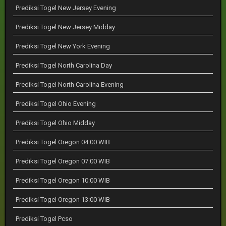
Prediksi Togel New Jersey Evening
Prediksi Togel New Jersey Midday
Prediksi Togel New York Evening
Prediksi Togel North Carolina Day
Prediksi Togel North Carolina Evening
Prediksi Togel Ohio Evening
Prediksi Togel Ohio Midday
Prediksi Togel Oregon 04:00 WIB
Prediksi Togel Oregon 07:00 WIB
Prediksi Togel Oregon 10:00 WIB
Prediksi Togel Oregon 13:00 WIB
Prediksi Togel Pcso