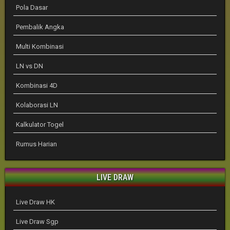
Pola Dasar
Pembalik Angka
Multi Kombinasi
LN vs DN
Kombinasi 4D
Kolaborasi LN
Kalkulator Togel
Rumus Harian
LIVE DRAW
Live Draw HK
Live Draw Sgp