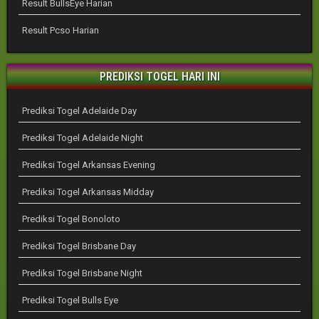
Result BullsEye Harian
Result Pcso Harian
PREDIKSI TOGEL HARI INI
Prediksi Togel Adelaide Day
Prediksi Togel Adelaide Night
Prediksi Togel Arkansas Evening
Prediksi Togel Arkansas Midday
Prediksi Togel Bonoloto
Prediksi Togel Brisbane Day
Prediksi Togel Brisbane Night
Prediksi Togel Bulls Eye