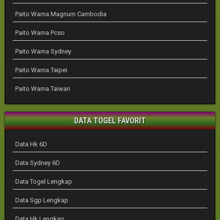
Paito Warna Magnum Cambodia
Paito Warna Pcso
Paito Warna Sydney
Paito Warna Taipei
Paito Warna Taiwan
DATA TOGEL FAVORIT
Data Hk 6D
Data Sydney 6D
Data Togel Lengkap
Data Sgp Lengkap
Data Hk Lengkap