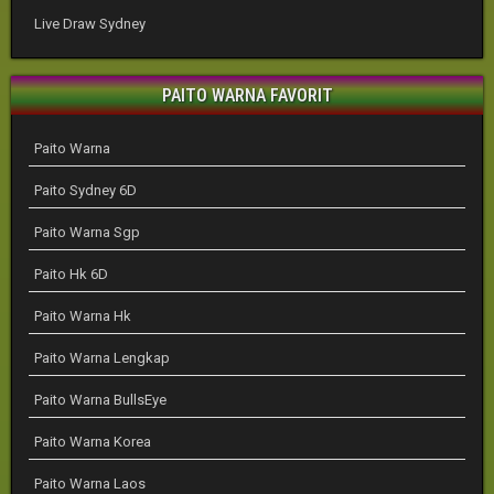
Live Draw Sydney
PAITO WARNA FAVORIT
Paito Warna
Paito Sydney 6D
Paito Warna Sgp
Paito Hk 6D
Paito Warna Hk
Paito Warna Lengkap
Paito Warna BullsEye
Paito Warna Korea
Paito Warna Laos