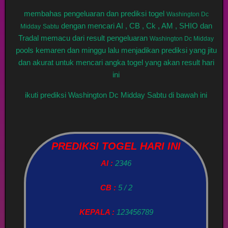
membahas pengeluaran dan prediksi togel
Washington Dc
dengan mencari AI , CB , Ck , AM , SHIO dan
Midday
Sabtu
Tradal memacu dari result pengeluaran
Washington Dc Midday
pools kemaren dan minggu lalu menjadikan prediksi yang jitu
dan akurat untuk mencari angka togel yang akan result hari
ini
ikuti prediksi Washington Dc Midday Sabtu di bawah ini
PREDIKSI TOGEL HARI INI
AI :
2346
CB :
5 / 2
KEPALA :
123456789