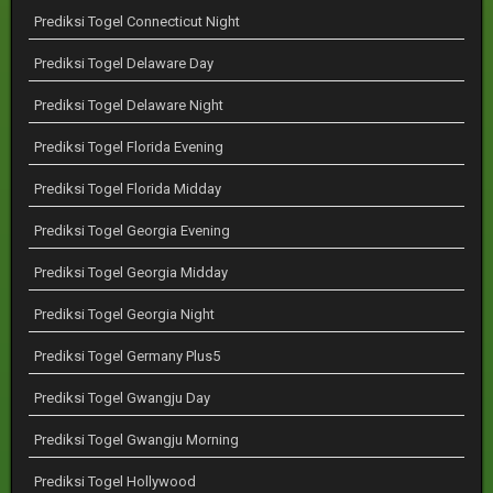
Prediksi Togel Connecticut Night
Prediksi Togel Delaware Day
Prediksi Togel Delaware Night
Prediksi Togel Florida Evening
Prediksi Togel Florida Midday
Prediksi Togel Georgia Evening
Prediksi Togel Georgia Midday
Prediksi Togel Georgia Night
Prediksi Togel Germany Plus5
Prediksi Togel Gwangju Day
Prediksi Togel Gwangju Morning
Prediksi Togel Hollywood