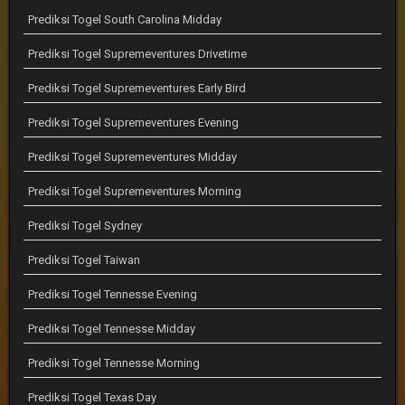
Prediksi Togel South Carolina Midday
Prediksi Togel Supremeventures Drivetime
Prediksi Togel Supremeventures Early Bird
Prediksi Togel Supremeventures Evening
Prediksi Togel Supremeventures Midday
Prediksi Togel Supremeventures Morning
Prediksi Togel Sydney
Prediksi Togel Taiwan
Prediksi Togel Tennesse Evening
Prediksi Togel Tennesse Midday
Prediksi Togel Tennesse Morning
Prediksi Togel Texas Day