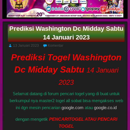
Prediksi Washington Dc Midday Sabtu
14 Januari 2023
13 Januari 2023
Komentar
Prediksi Togel Washington
Dc Midday Sabtu
14 Januari
2023
Selamat datang di forum pencari togel yang di buat untuk
berkumpul nya master2 togel all sobat bisa mengakses web
ini dgn mesin pencarian
google.com
atau
google.co.id
dengan mengetik
PENCARITOGEL ATAU PENCARI
TOGEL