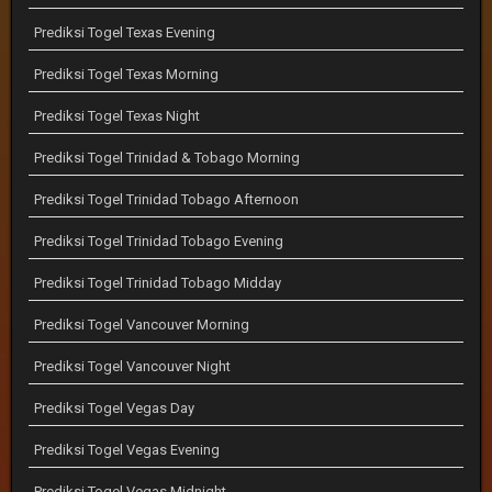
Prediksi Togel Texas Evening
Prediksi Togel Texas Morning
Prediksi Togel Texas Night
Prediksi Togel Trinidad & Tobago Morning
Prediksi Togel Trinidad Tobago Afternoon
Prediksi Togel Trinidad Tobago Evening
Prediksi Togel Trinidad Tobago Midday
Prediksi Togel Vancouver Morning
Prediksi Togel Vancouver Night
Prediksi Togel Vegas Day
Prediksi Togel Vegas Evening
Prediksi Togel Vegas Midnight