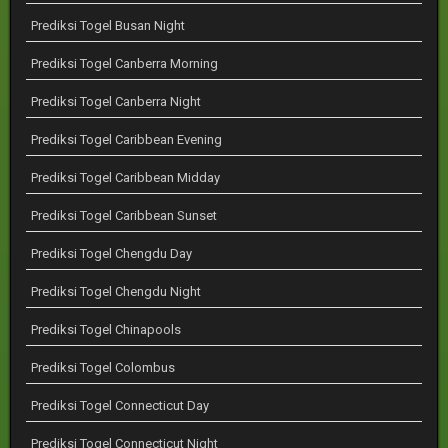
Prediksi Togel Busan Night
Prediksi Togel Canberra Morning
Prediksi Togel Canberra Night
Prediksi Togel Caribbean Evening
Prediksi Togel Caribbean Midday
Prediksi Togel Caribbean Sunset
Prediksi Togel Chengdu Day
Prediksi Togel Chengdu Night
Prediksi Togel Chinapools
Prediksi Togel Colombus
Prediksi Togel Connecticut Day
Prediksi Togel Connecticut Night