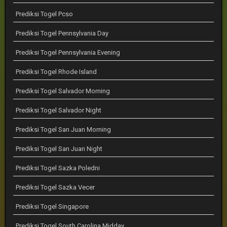
Prediksi Togel Pcso
Prediksi Togel Pennsylvania Day
Prediksi Togel Pennsylvania Evening
Prediksi Togel Rhode Island
Prediksi Togel Salvador Morning
Prediksi Togel Salvador Night
Prediksi Togel San Juan Morning
Prediksi Togel San Juan Night
Prediksi Togel Sazka Poledni
Prediksi Togel Sazka Vecer
Prediksi Togel Singapore
Prediksi Togel South Carolina Midday