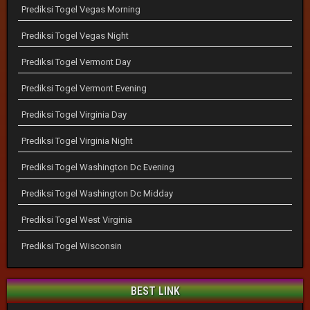
Prediksi Togel Vegas Morning
Prediksi Togel Vegas Night
Prediksi Togel Vermont Day
Prediksi Togel Vermont Evening
Prediksi Togel Virginia Day
Prediksi Togel Virginia Night
Prediksi Togel Washington Dc Evening
Prediksi Togel Washington Dc Midday
Prediksi Togel West Virginia
Prediksi Togel Wisconsin
BEST LINK