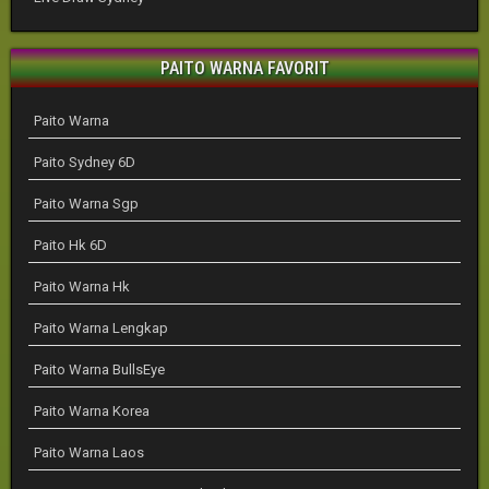
PAITO WARNA FAVORIT
Paito Warna
Paito Sydney 6D
Paito Warna Sgp
Paito Hk 6D
Paito Warna Hk
Paito Warna Lengkap
Paito Warna BullsEye
Paito Warna Korea
Paito Warna Laos