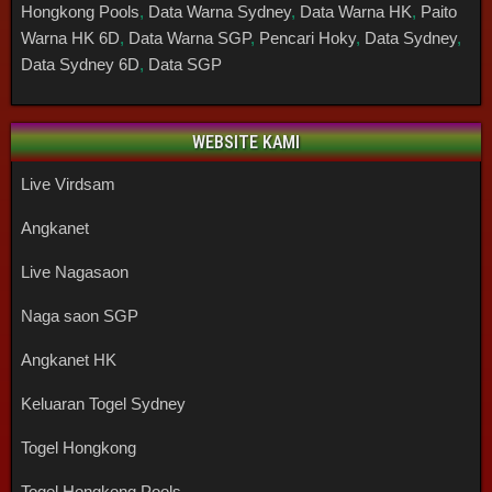
Hongkong Pools
,
Data Warna Sydney
,
Data Warna HK
,
Paito
Warna HK 6D
,
Data Warna SGP
,
Pencari Hoky
,
Data Sydney
,
Data Sydney 6D
,
Data SGP
WEBSITE KAMI
Live Virdsam
Angkanet
Live Nagasaon
Naga saon SGP
Angkanet HK
Keluaran Togel Sydney
Togel Hongkong
Togel Hongkong Pools