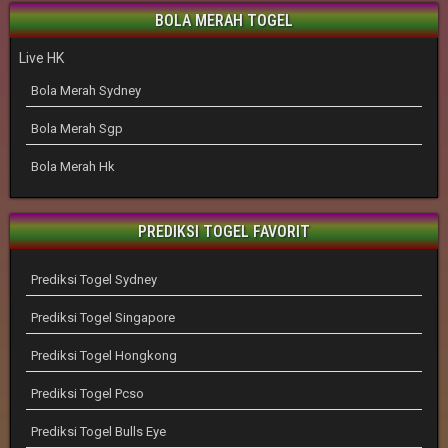
BOLA MERAH TOGEL
Live HK
Bola Merah Sydney
Bola Merah Sgp
Bola Merah Hk
PREDIKSI TOGEL FAVORIT
Prediksi Togel Sydney
Prediksi Togel Singapore
Prediksi Togel Hongkong
Prediksi Togel Pcso
Prediksi Togel Bulls Eye