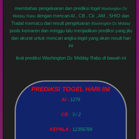
membahas pengeluaran dan prediksi togel
Washington Dc
dengan mencari AI , CB , Ck , AM , SHIO dan
Midday
Rabu
Tradal memacu dari result pengeluaran
Washington Dc Midday
pools kemaren dan minggu lalu menjadikan prediksi yang jitu
dan akurat untuk mencari angka togel yang akan result hari
ini
ikuti prediksi Washington Dc Midday Rabu di bawah ini
PREDIKSI TOGEL HARI INI
AI :
1279
CB :
3 / 2
KEPALA :
12356789