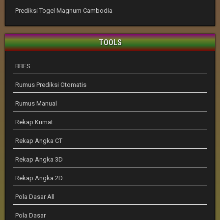
Prediksi Togel Magnum Cambodia
TOOLS
BBFS
Rumus Prediksi Otomatis
Rumus Manual
Rekap Kumat
Rekap Angka CT
Rekap Angka 3D
Rekap Angka 2D
Pola Dasar All
Pola Dasar