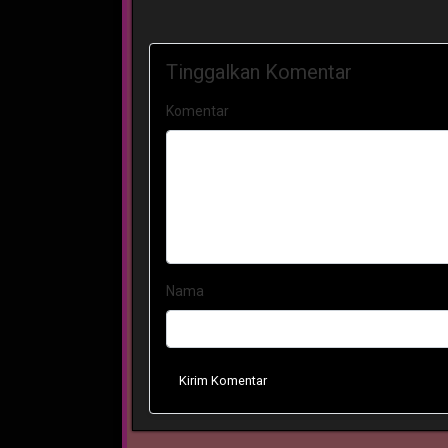
Tinggalkan Komentar
Komentar
Nama
Kirim Komentar