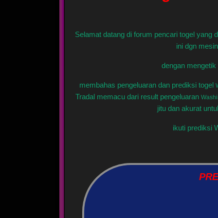
Selamat datang di forum pencari togel yang 
ini dgn mesi
dengan mengeti
membahas pengeluaran dan prediksi togel
Tradal memacu dari result pengeluaran
Washi
jitu dan akurat unt
ikuti prediks
PRE