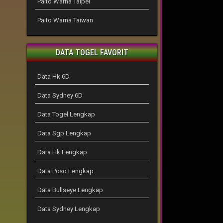
Paito Warna Taipei
Paito Warna Taiwan
DATA TOGEL FAVORIT
Data Hk 6D
Data Sydney 6D
Data Togel Lengkap
Data Sgp Lengkap
Data Hk Lengkap
Data Pcso Lengkap
Data Bullseye Lengkap
Data Sydney Lengkap