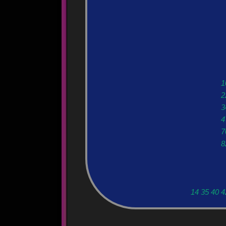
1
2
3
4
7
8
14 35 40 4