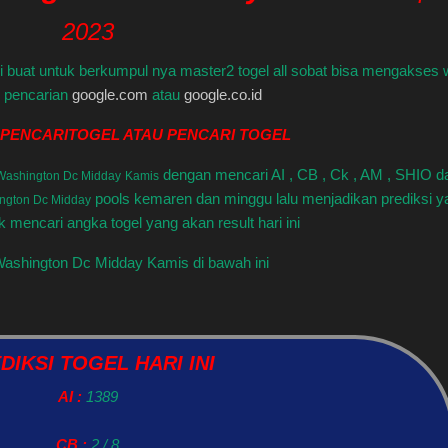
2023
di buat untuk berkumpul nya master2 togel all sobat bisa mengakses
n pencarian
google.com
atau
google.co.id
k
PENCARITOGEL ATAU PENCARI TOGEL
dengan mencari AI , CB , Ck , AM , SHIO d
Washington Dc Midday
Kamis
pools kemaren dan minggu lalu menjadikan prediksi y
ngton Dc Midday
uk mencari angka togel yang akan result hari ini
i Washington Dc Midday Kamis di bawah ini
DIKSI TOGEL HARI INI
AI :
1389
CB :
2 / 8