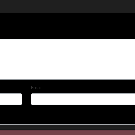
Email