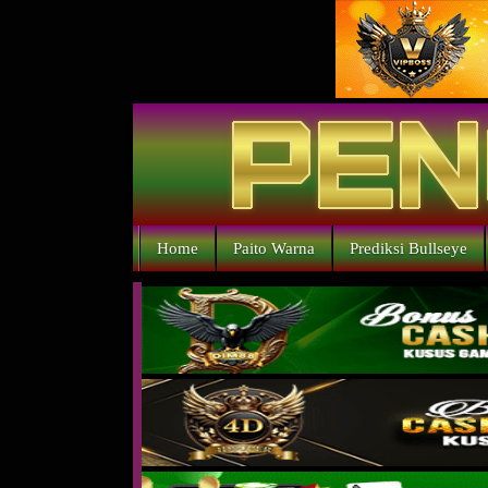
Home
Paito Warna
Prediksi Bullseye