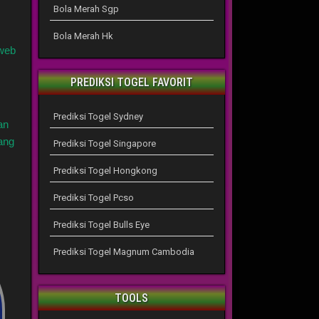
Bola Merah Sgp
Bola Merah Hk
 web
PREDIKSI TOGEL FAVORIT
Prediksi Togel Sydney
an
ang
Prediksi Togel Singapore
Prediksi Togel Hongkong
Prediksi Togel Pcso
Prediksi Togel Bulls Eye
Prediksi Togel Magnum Cambodia
TOOLS