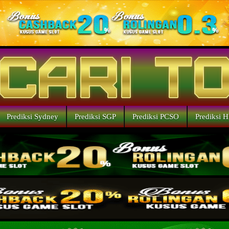
Prediksi Sydney
Prediksi SGP
Prediksi PCSO
Prediksi 