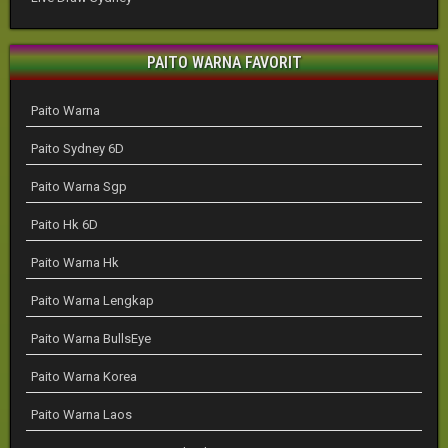
PAITO WARNA FAVORIT
Paito Warna
Paito Sydney 6D
Paito Warna Sgp
Paito Hk 6D
Paito Warna Hk
Paito Warna Lengkap
Paito Warna BullsEye
Paito Warna Korea
Paito Warna Laos