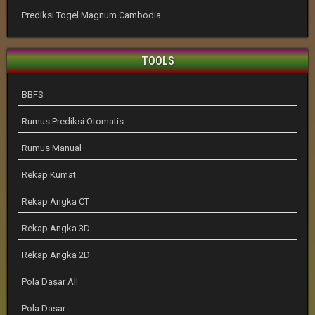
Prediksi Togel Magnum Cambodia
TOOLS
BBFS
Rumus Prediksi Otomatis
Rumus Manual
Rekap Kumat
Rekap Angka CT
Rekap Angka 3D
Rekap Angka 2D
Pola Dasar All
Pola Dasar