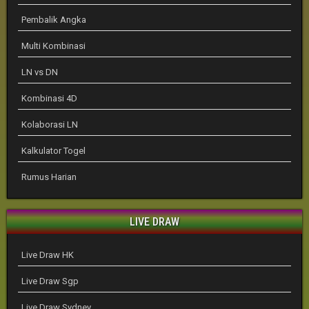
Pembalik Angka
Multi Kombinasi
LN vs DN
Kombinasi 4D
Kolaborasi LN
Kalkulator Togel
Rumus Harian
LIVE DRAW
Live Draw HK
Live Draw Sgp
Live Draw Sydney