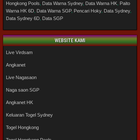
Hongkong Pools
,
Data Warna Sydney
,
Data Warna HK
,
Paito
Warna HK 6D
,
Data Warna SGP
,
Pencari Hoky
,
Data Sydney
,
Data Sydney 6D
,
Data SGP
WEBSITE KAMI
Live Virdsam
Angkanet
Live Nagasaon
Naga saon SGP
Angkanet HK
Keluaran Togel Sydney
Togel Hongkong
Togel Hongkong Pools