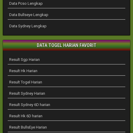
Data Pcso Lengkap
Data Bullseye Lengkap
Data Sydney Lengkap
DATA TOGEL HARIAN FAVORIT
Result Sgp Harian
Result Hk Harian
Result Togel Harian
Result Sydney Harian
Result Sydney 6D harian
Result Hk 6D harian
Result BullsEye Harian