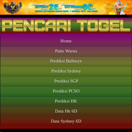
Home
Paito Warna
Prediksi Bullseye
Prediksi Sydney
Prediksi SGP
Prediksi PCSO
Prediksi HK
Data Hk 6D
Data Sydney 6D