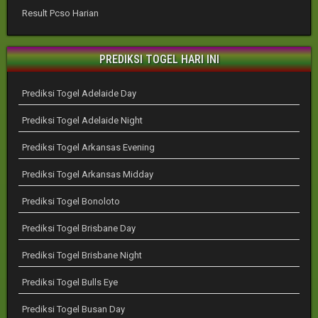
Result Pcso Harian
PREDIKSI TOGEL HARI INI
Prediksi Togel Adelaide Day
Prediksi Togel Adelaide Night
Prediksi Togel Arkansas Evening
Prediksi Togel Arkansas Midday
Prediksi Togel Bonoloto
Prediksi Togel Brisbane Day
Prediksi Togel Brisbane Night
Prediksi Togel Bulls Eye
Prediksi Togel Busan Day