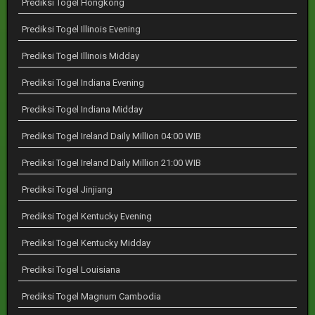
Prediksi Togel Hongkong
Prediksi Togel Illinois Evening
Prediksi Togel Illinois Midday
Prediksi Togel Indiana Evening
Prediksi Togel Indiana Midday
Prediksi Togel Ireland Daily Million 04:00 WIB
Prediksi Togel Ireland Daily Million 21:00 WIB
Prediksi Togel Jinjiang
Prediksi Togel Kentucky Evening
Prediksi Togel Kentucky Midday
Prediksi Togel Louisiana
Prediksi Togel Magnum Cambodia