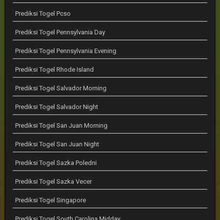
Prediksi Togel Pcso
Prediksi Togel Pennsylvania Day
Prediksi Togel Pennsylvania Evening
Prediksi Togel Rhode Island
Prediksi Togel Salvador Morning
Prediksi Togel Salvador Night
Prediksi Togel San Juan Morning
Prediksi Togel San Juan Night
Prediksi Togel Sazka Poledni
Prediksi Togel Sazka Vecer
Prediksi Togel Singapore
Prediksi Togel South Carolina Midday