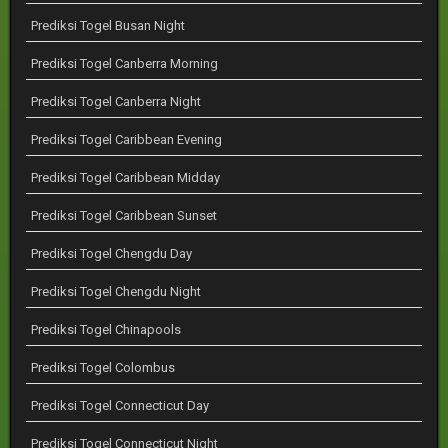
Prediksi Togel Busan Night
Prediksi Togel Canberra Morning
Prediksi Togel Canberra Night
Prediksi Togel Caribbean Evening
Prediksi Togel Caribbean Midday
Prediksi Togel Caribbean Sunset
Prediksi Togel Chengdu Day
Prediksi Togel Chengdu Night
Prediksi Togel Chinapools
Prediksi Togel Colombus
Prediksi Togel Connecticut Day
Prediksi Togel Connecticut Night