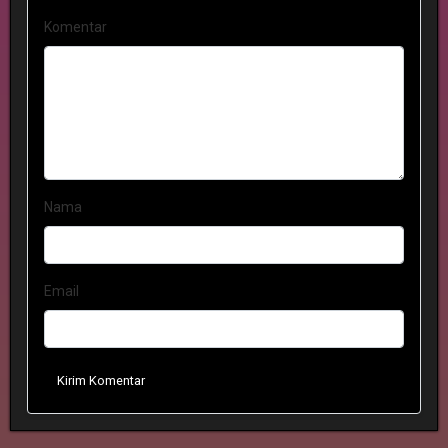
Komentar
Nama
Email
Kirim Komentar