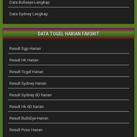
Data Bullseye Lengkap
Data Sydney Lengkap
DATA TOGEL HARIAN FAVORIT
Result Sgp Harian
Result Hk Harian
Result Togel Harian
Result Sydney Harian
Result Sydney 6D harian
Result Hk 6D harian
Result BullsEye Harian
Result Pcso Harian