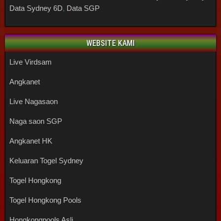
Data Sydney 6D
,
Data SGP
WEBSITE KAMI
Live Virdsam
Angkanet
Live Nagasaon
Naga saon SGP
Angkanet HK
Keluaran Togel Sydney
Togel Hongkong
Togel Hongkong Pools
Hongkongpools Asli