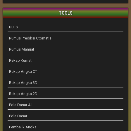
TOOLS
BBFS
Rumus Prediksi Otomatis
Rumus Manual
Rekap Kumat
Rekap Angka CT
Rekap Angka 3D
Rekap Angka 2D
Pola Dasar All
Pola Dasar
Pembalik Angka