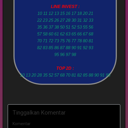
LINE INVEST :
10 11 12 13 15 16 17 18 20 21
22 23 25 26 27 28 30 31 32 33
35 36 37 38 50 51 52 53 55 56
57 58 60 61 62 63 65 66 67 68
70 71 72 73 75 76 77 78 80 81
82 83 85 86 87 88 90 91 92 93
95 96 97 98
TOP 2D :
10 13 20 28 35 52 57 68 70 81 82 85 88 90 91 95
Tinggalkan Komentar
Komentar