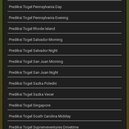
Prediksi Togel Pennsylvania Day
Prediksi Togel Pennsylvania Evening
Prediksi Togel Rhode Island
Prediksi Togel Salvador Morning
Prediksi Togel Salvador Night
Prediksi Togel San Juan Morning
Prediksi Togel San Juan Night
Prediksi Togel Sazka Poledni
Prediksi Togel Sazka Vecer
Prediksi Togel Singapore
Prediksi Togel South Carolina Midday
Prediksi Togel Supremeventures Drivetime