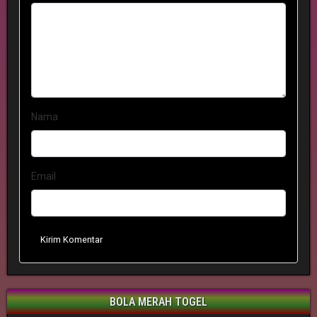
Nama
Email
Kirim Komentar
BOLA MERAH TOGEL