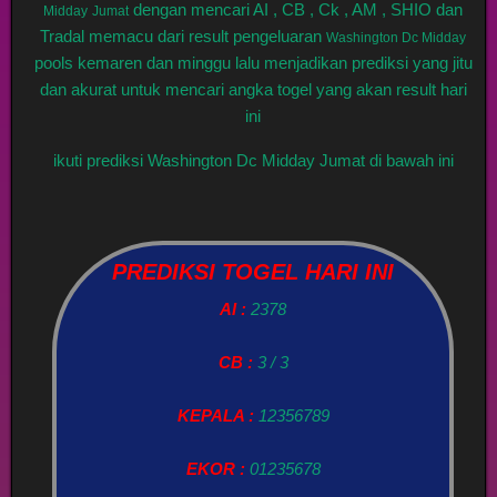
dengan mencari AI , CB , Ck , AM , SHIO dan
Midday
Jumat
Tradal memacu dari result pengeluaran
Washington Dc Midday
pools kemaren dan minggu lalu menjadikan prediksi yang jitu
dan akurat untuk mencari angka togel yang akan result hari
ini
ikuti prediksi Washington Dc Midday Jumat di bawah ini
PREDIKSI TOGEL HARI INI
AI :
2378
CB :
3 / 3
KEPALA :
12356789
EKOR :
01235678