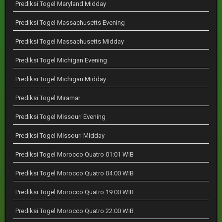
Prediksi Togel Maryland Midday
Prediksi Togel Massachusetts Evening
Prediksi Togel Massachusetts Midday
Prediksi Togel Michigan Evening
Prediksi Togel Michigan Midday
Prediksi Togel Miramar
Prediksi Togel Missouri Evening
Prediksi Togel Missouri Midday
Prediksi Togel Morocco Quatro 01:01 WIB
Prediksi Togel Morocco Quatro 04:00 WIB
Prediksi Togel Morocco Quatro 19:00 WIB
Prediksi Togel Morocco Quatro 22:00 WIB