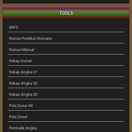
TOOLS
BBFS
Rumus Prediksi Otomatis
Rumus Manual
Rekap Kumat
Rekap Angka CT
Rekap Angka 3D
Rekap Angka 2D
Pola Dasar All
Pola Dasar
Pembalik Angka