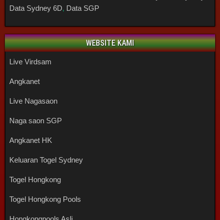
Data Sydney 6D
,
Data SGP
WEBSITE KAMI
Live Virdsam
Angkanet
Live Nagasaon
Naga saon SGP
Angkanet HK
Keluaran Togel Sydney
Togel Hongkong
Togel Hongkong Pools
Hongkongpools Asli