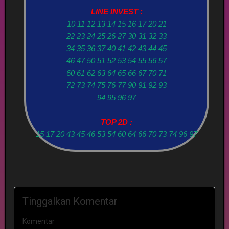
LINE INVEST :
10 11 12 13 14 15 16 17 20 21
22 23 24 25 26 27 30 31 32 33
34 35 36 37 40 41 42 43 44 45
46 47 50 51 52 53 54 55 56 57
60 61 62 63 64 65 66 67 70 71
72 73 74 75 76 77 90 91 92 93
94 95 96 97
TOP 2D :
15 17 20 43 45 46 53 54 60 64 66 70 73 74 96 97
Tinggalkan Komentar
Komentar