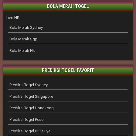
BOLA MERAH TOGEL
Live HK
Bola Merah Sydney
Bola Merah Sgp
Bola Merah Hk
PREDIKSI TOGEL FAVORIT
Prediksi Togel Sydney
Prediksi Togel Singapore
Prediksi Togel Hongkong
Prediksi Togel Pcso
Prediksi Togel Bulls Eye