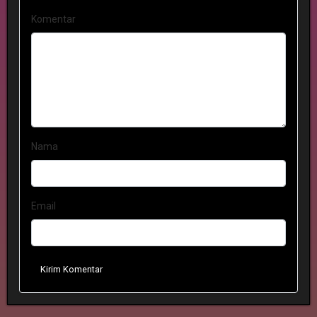
Komentar
Nama
Email
Kirim Komentar