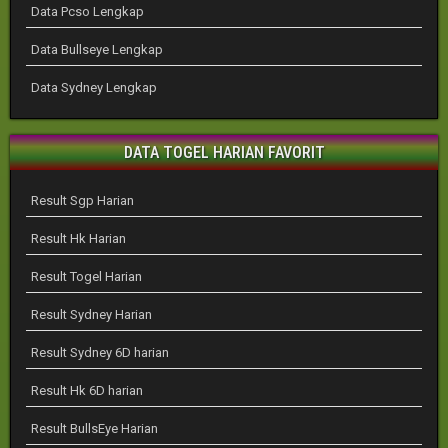
Data Pcso Lengkap
Data Bullseye Lengkap
Data Sydney Lengkap
DATA TOGEL HARIAN FAVORIT
Result Sgp Harian
Result Hk Harian
Result Togel Harian
Result Sydney Harian
Result Sydney 6D harian
Result Hk 6D harian
Result BullsEye Harian