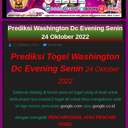
Prediksi Washington Dc Evening Senin
24 Oktober 2022
23 Oktober 2022
Komentar
Prediksi Togel Washington
Dc Evening Senin
24 Oktober
2022
Selamat datang di forum pencari togel yang di buat untuk
berkumpul nya master2 togel all sobat bisa mengakses web
ini dgn mesin pencarian
google.com
atau
google.co.id
dengan mengetik
PENCARITOGEL ATAU PENCARI
TOGEL