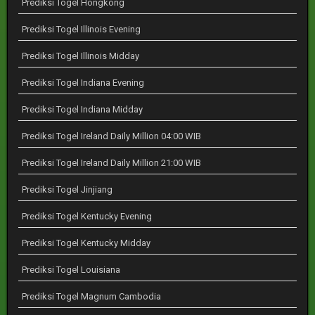
Prediksi Togel Hongkong
Prediksi Togel Illinois Evening
Prediksi Togel Illinois Midday
Prediksi Togel Indiana Evening
Prediksi Togel Indiana Midday
Prediksi Togel Ireland Daily Million 04:00 WIB
Prediksi Togel Ireland Daily Million 21:00 WIB
Prediksi Togel Jinjiang
Prediksi Togel Kentucky Evening
Prediksi Togel Kentucky Midday
Prediksi Togel Louisiana
Prediksi Togel Magnum Cambodia