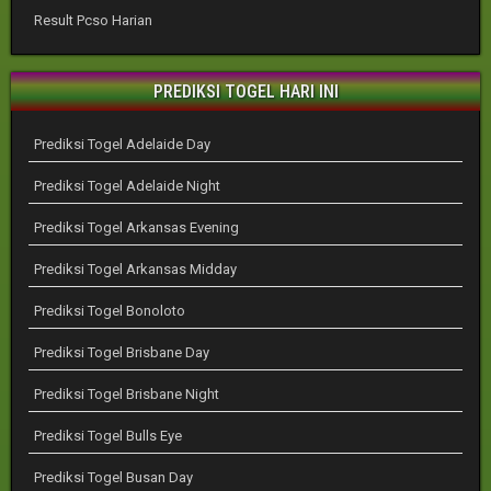
Result Pcso Harian
PREDIKSI TOGEL HARI INI
Prediksi Togel Adelaide Day
Prediksi Togel Adelaide Night
Prediksi Togel Arkansas Evening
Prediksi Togel Arkansas Midday
Prediksi Togel Bonoloto
Prediksi Togel Brisbane Day
Prediksi Togel Brisbane Night
Prediksi Togel Bulls Eye
Prediksi Togel Busan Day