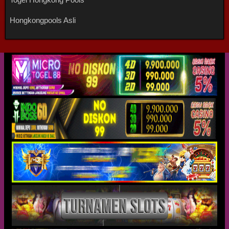
Hongkongpools Asli