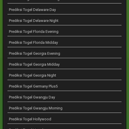
Prediksi Togel Delaware Day
Prediksi Togel Delaware Night
Prediksi Togel Florida Evening
Prediksi Togel Florida Midday
Prediksi Togel Georgia Evening
Prediksi Togel Georgia Midday
Prediksi Togel Georgia Night
Prediksi Togel Germany Plus5
Prediksi Togel Gwangju Day
Prediksi Togel Gwangju Morning
Prediksi Togel Hollywood