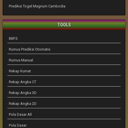
Prediksi Togel Magnum Cambodia
TOOLS
BBFS
Rumus Prediksi Otomatis
Rumus Manual
Rekap Kumat
Rekap Angka CT
Rekap Angka 3D
Rekap Angka 2D
Pola Dasar All
Pola Dasar