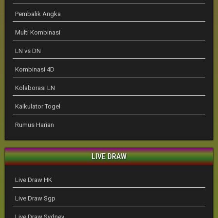
Pembalik Angka
Multi Kombinasi
LN vs DN
Kombinasi 4D
Kolaborasi LN
Kalkulator Togel
Rumus Harian
LIVE DRAW
Live Draw HK
Live Draw Sgp
Live Draw Sydney