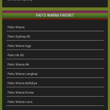
PAITO WARNA FAVORIT
Paito Warna
Paito Sydney 6D
Paito Warna Sgp
Paito Hk 6D
Paito Warna Hk
Paito Warna Lengkap
Paito Warna BullsEye
Paito Warna Korea
Paito Warna Laos