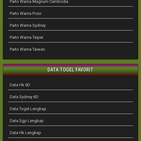
Paito Warna Magnum Cambodia
Paito Warna Pcso
Paito Warna Sydney
Paito Warna Taipei
Paito Warna Taiwan
DATA TOGEL FAVORIT
Data Hk 6D
Data Sydney 6D
Data Togel Lengkap
Data Sgp Lengkap
Data Hk Lengkap