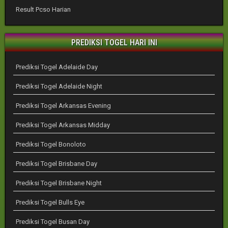
Result Pcso Harian
PREDIKSI TOGEL HARI INI
Prediksi Togel Adelaide Day
Prediksi Togel Adelaide Night
Prediksi Togel Arkansas Evening
Prediksi Togel Arkansas Midday
Prediksi Togel Bonoloto
Prediksi Togel Brisbane Day
Prediksi Togel Brisbane Night
Prediksi Togel Bulls Eye
Prediksi Togel Busan Day