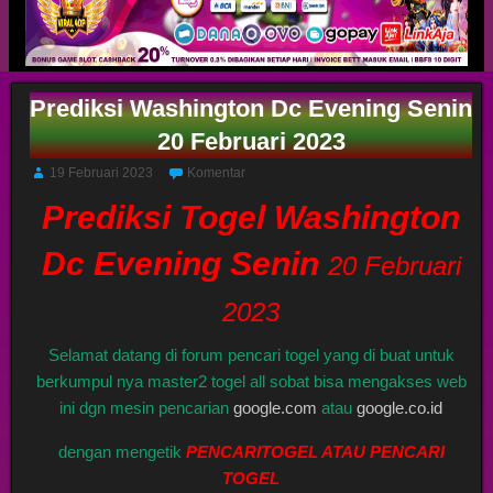
Prediksi Washington Dc Evening Senin
20 Februari 2023
19 Februari 2023
Komentar
Prediksi Togel Washington
Dc Evening Senin
20 Februari
2023
Selamat datang di forum pencari togel yang di buat untuk
berkumpul nya master2 togel all sobat bisa mengakses web
ini dgn mesin pencarian
google.com
atau
google.co.id
dengan mengetik
PENCARITOGEL ATAU PENCARI
TOGEL