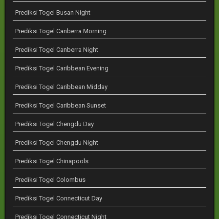
Prediksi Togel Busan Night
Prediksi Togel Canberra Morning
Prediksi Togel Canberra Night
Prediksi Togel Caribbean Evening
Prediksi Togel Caribbean Midday
Prediksi Togel Caribbean Sunset
Prediksi Togel Chengdu Day
Prediksi Togel Chengdu Night
Prediksi Togel Chinapools
Prediksi Togel Colombus
Prediksi Togel Connecticut Day
Prediksi Togel Connecticut Night