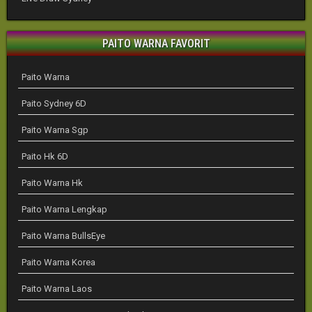
PAITO WARNA FAVORIT
Paito Warna
Paito Sydney 6D
Paito Warna Sgp
Paito Hk 6D
Paito Warna Hk
Paito Warna Lengkap
Paito Warna BullsEye
Paito Warna Korea
Paito Warna Laos