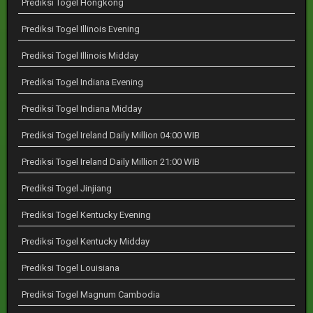
Prediksi Togel Hongkong
Prediksi Togel Illinois Evening
Prediksi Togel Illinois Midday
Prediksi Togel Indiana Evening
Prediksi Togel Indiana Midday
Prediksi Togel Ireland Daily Million 04:00 WIB
Prediksi Togel Ireland Daily Million 21:00 WIB
Prediksi Togel Jinjiang
Prediksi Togel Kentucky Evening
Prediksi Togel Kentucky Midday
Prediksi Togel Louisiana
Prediksi Togel Magnum Cambodia