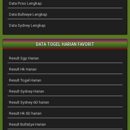
Data Pcso Lengkap
Data Bullseye Lengkap
Data Sydney Lengkap
DATA TOGEL HARIAN FAVORIT
Result Sgp Harian
Result Hk Harian
Result Togel Harian
Result Sydney Harian
Result Sydney 6D harian
Result Hk 6D harian
Result BullsEye Harian