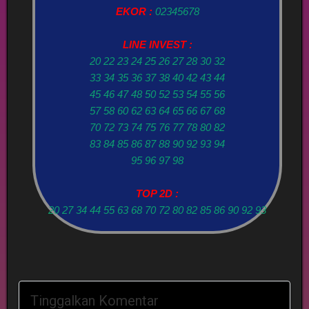
EKOR :
02345678
LINE INVEST :
20 22 23 24 25 26 27 28 30 32
33 34 35 36 37 38 40 42 43 44
45 46 47 48 50 52 53 54 55 56
57 58 60 62 63 64 65 66 67 68
70 72 73 74 75 76 77 78 80 82
83 84 85 86 87 88 90 92 93 94
95 96 97 98
TOP 2D :
20 27 34 44 55 63 68 70 72 80 82 85 86 90 92 93
Tinggalkan Komentar