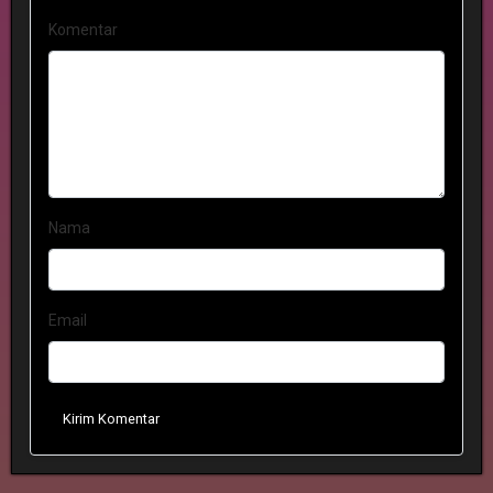
Komentar
Nama
Email
Kirim Komentar