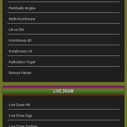
Pembalik Angka
Multi Kombinasi
LN vs DN
Kombinasi 4D
Kolaborasi LN
Kalkulator Togel
Rumus Harian
LIVE DRAW
Live Draw HK
Live Draw Sgp
Live Draw Sydney