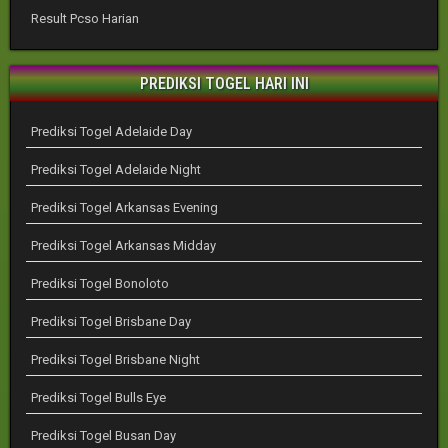
Result Pcso Harian
PREDIKSI TOGEL HARI INI
Prediksi Togel Adelaide Day
Prediksi Togel Adelaide Night
Prediksi Togel Arkansas Evening
Prediksi Togel Arkansas Midday
Prediksi Togel Bonoloto
Prediksi Togel Brisbane Day
Prediksi Togel Brisbane Night
Prediksi Togel Bulls Eye
Prediksi Togel Busan Day