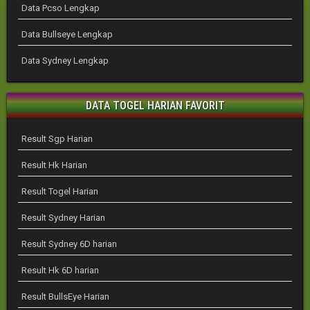
Data Pcso Lengkap
Data Bullseye Lengkap
Data Sydney Lengkap
DATA TOGEL HARIAN FAVORIT
Result Sgp Harian
Result Hk Harian
Result Togel Harian
Result Sydney Harian
Result Sydney 6D harian
Result Hk 6D harian
Result BullsEye Harian