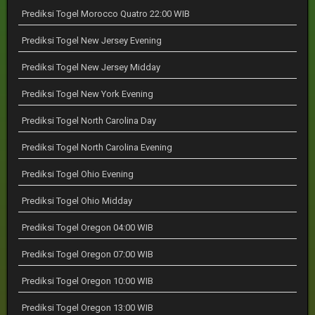
Prediksi Togel Morocco Quatro 22:00 WIB
Prediksi Togel New Jersey Evening
Prediksi Togel New Jersey Midday
Prediksi Togel New York Evening
Prediksi Togel North Carolina Day
Prediksi Togel North Carolina Evening
Prediksi Togel Ohio Evening
Prediksi Togel Ohio Midday
Prediksi Togel Oregon 04:00 WIB
Prediksi Togel Oregon 07:00 WIB
Prediksi Togel Oregon 10:00 WIB
Prediksi Togel Oregon 13:00 WIB