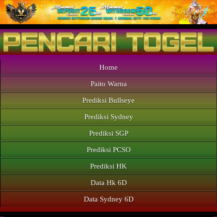
Home
Paito Warna
Prediksi Bullseye
Prediksi Sydney
Prediksi SGP
Prediksi PCSO
Prediksi HK
Data Hk 6D
Data Sydney 6D