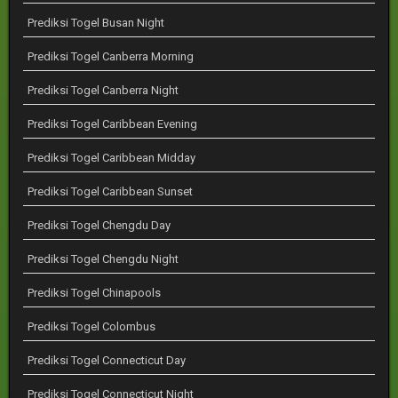
Prediksi Togel Busan Night
Prediksi Togel Canberra Morning
Prediksi Togel Canberra Night
Prediksi Togel Caribbean Evening
Prediksi Togel Caribbean Midday
Prediksi Togel Caribbean Sunset
Prediksi Togel Chengdu Day
Prediksi Togel Chengdu Night
Prediksi Togel Chinapools
Prediksi Togel Colombus
Prediksi Togel Connecticut Day
Prediksi Togel Connecticut Night