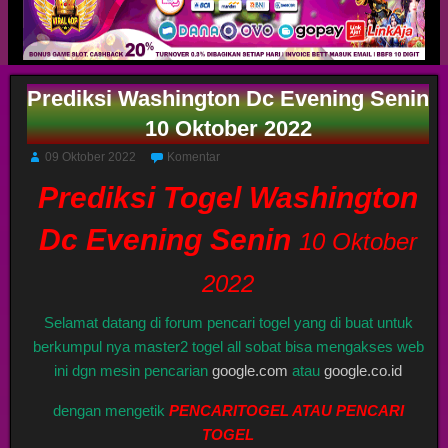
Prediksi Washington Dc Evening Senin
10 Oktober 2022
09 Oktober 2022
Komentar
Prediksi Togel Washington
Dc Evening Senin
10 Oktober
2022
Selamat datang di forum pencari togel yang di buat untuk
berkumpul nya master2 togel all sobat bisa mengakses web
ini dgn mesin pencarian
google.com
atau
google.co.id
dengan mengetik
PENCARITOGEL ATAU PENCARI
TOGEL