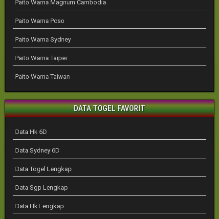
Paito Warna Magnum Cambodia
Paito Warna Pcso
Paito Warna Sydney
Paito Warna Taipei
Paito Warna Taiwan
DATA TOGEL FAVORIT
Data Hk 6D
Data Sydney 6D
Data Togel Lengkap
Data Sgp Lengkap
Data Hk Lengkap