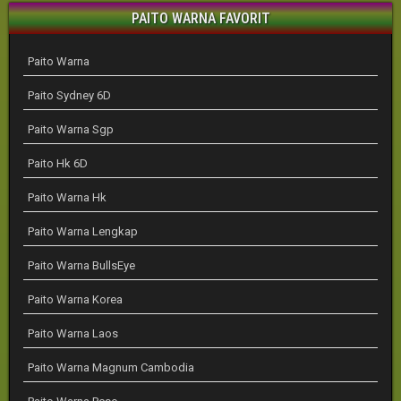
PAITO WARNA FAVORIT
Paito Warna
Paito Sydney 6D
Paito Warna Sgp
Paito Hk 6D
Paito Warna Hk
Paito Warna Lengkap
Paito Warna BullsEye
Paito Warna Korea
Paito Warna Laos
Paito Warna Magnum Cambodia