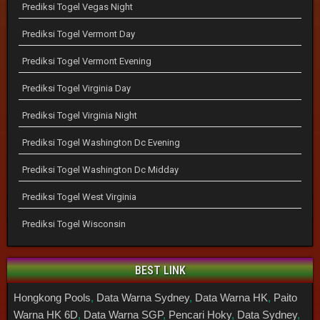
Prediksi Togel Vegas Night
Prediksi Togel Vermont Day
Prediksi Togel Vermont Evening
Prediksi Togel Virginia Day
Prediksi Togel Virginia Night
Prediksi Togel Washington Dc Evening
Prediksi Togel Washington Dc Midday
Prediksi Togel West Virginia
Prediksi Togel Wisconsin
BEST LINK
Hongkong Pools
,
Data Warna Sydney
,
Data Warna HK
,
Paito
Warna HK 6D
,
Data Warna SGP
,
Pencari Hoky
,
Data Sydney
,