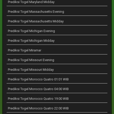
Prediksi Togel Maryland Midday
Prediksi Togel Massachusetts Evening
Prediksi Togel Massachusetts Midday
Prediksi Togel Michigan Evening
Prediksi Togel Michigan Midday
Prediksi Togel Miramar
Prediksi Togel Missouri Evening
Prediksi Togel Missouri Midday
Prediksi Togel Morocco Quatro 01:01 WIB
Prediksi Togel Morocco Quatro 04:00 WIB
Prediksi Togel Morocco Quatro 19:00 WIB
Prediksi Togel Morocco Quatro 22:00 WIB