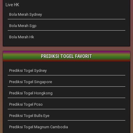
Live HK
Bola Merah Sydney
Bola Merah Sgp
Bola Merah Hk
PREDIKSI TOGEL FAVORIT
Prediksi Togel Sydney
Prediksi Togel Singapore
Prediksi Togel Hongkong
Prediksi Togel Pcso
Prediksi Togel Bulls Eye
Prediksi Togel Magnum Cambodia