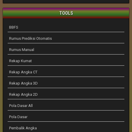
TOOLS
BBFS
Rumus Prediksi Otomatis
Rumus Manual
Rekap Kumat
Rekap Angka CT
Rekap Angka 3D
Rekap Angka 2D
Pola Dasar All
Pola Dasar
Pembalik Angka