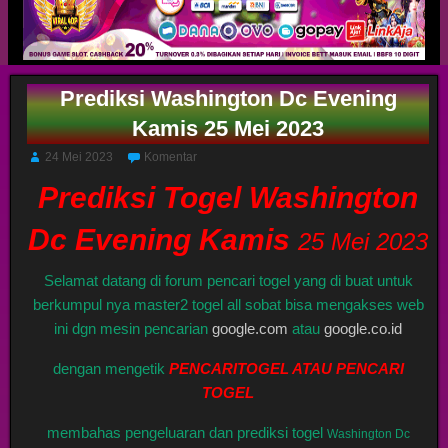
Prediksi Washington Dc Evening
Kamis 25 Mei 2023
24 Mei 2023
Komentar
Prediksi Togel Washington
Dc Evening Kamis
25 Mei 2023
Selamat datang di forum pencari togel yang di buat untuk
berkumpul nya master2 togel all sobat bisa mengakses web
ini dgn mesin pencarian
google.com
atau
google.co.id
dengan mengetik
PENCARITOGEL ATAU PENCARI
TOGEL
membahas pengeluaran dan prediksi togel
Washington Dc