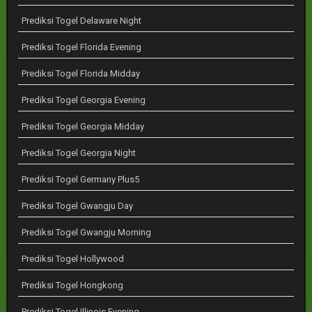
Prediksi Togel Delaware Night
Prediksi Togel Florida Evening
Prediksi Togel Florida Midday
Prediksi Togel Georgia Evening
Prediksi Togel Georgia Midday
Prediksi Togel Georgia Night
Prediksi Togel Germany Plus5
Prediksi Togel Gwangju Day
Prediksi Togel Gwangju Morning
Prediksi Togel Hollywood
Prediksi Togel Hongkong
Prediksi Togel Illinois Evening