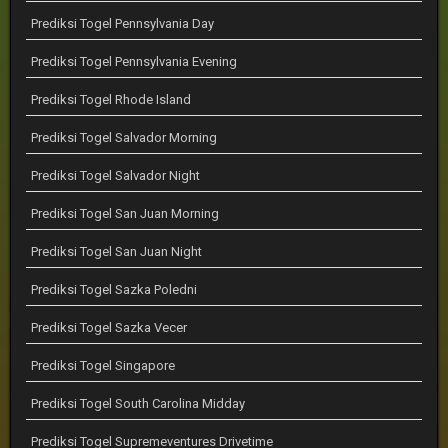
Prediksi Togel Pennsylvania Day
Prediksi Togel Pennsylvania Evening
Prediksi Togel Rhode Island
Prediksi Togel Salvador Morning
Prediksi Togel Salvador Night
Prediksi Togel San Juan Morning
Prediksi Togel San Juan Night
Prediksi Togel Sazka Poledni
Prediksi Togel Sazka Vecer
Prediksi Togel Singapore
Prediksi Togel South Carolina Midday
Prediksi Togel Supremeventures Drivetime