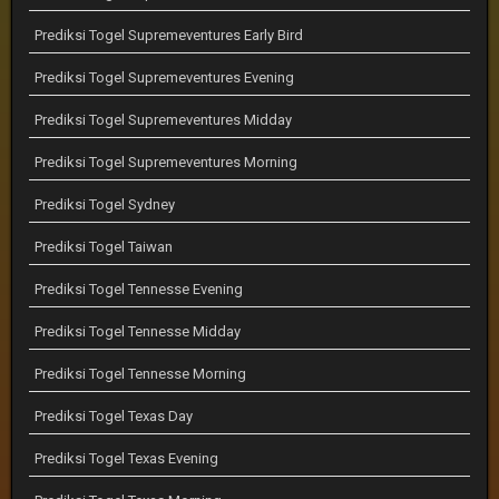
Prediksi Togel Supremeventures Early Bird
Prediksi Togel Supremeventures Evening
Prediksi Togel Supremeventures Midday
Prediksi Togel Supremeventures Morning
Prediksi Togel Sydney
Prediksi Togel Taiwan
Prediksi Togel Tennesse Evening
Prediksi Togel Tennesse Midday
Prediksi Togel Tennesse Morning
Prediksi Togel Texas Day
Prediksi Togel Texas Evening