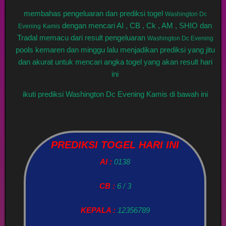
membahas pengeluaran dan prediksi togel
Washington Dc
dengan mencari AI , CB , Ck , AM , SHIO dan
Evening
Kamis
Tradal memacu dari result pengeluaran
Washington Dc Evening
pools kemaren dan minggu lalu menjadikan prediksi yang jitu
dan akurat untuk mencari angka togel yang akan result hari
ini
ikuti prediksi Washington Dc Evening Kamis di bawah ini
PREDIKSI TOGEL HARI INI
AI :
0138
CB :
6 / 3
KEPALA :
12356789