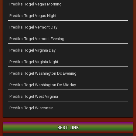
Prediksi Togel Vegas Morning
Prediksi Togel Vegas Night
Prediksi Togel Vermont Day
Prediksi Togel Vermont Evening
Prediksi Togel Virginia Day
Prediksi Togel Virginia Night
Prediksi Togel Washington Dc Evening
Prediksi Togel Washington Dc Midday
Prediksi Togel West Virginia
Prediksi Togel Wisconsin
BEST LINK