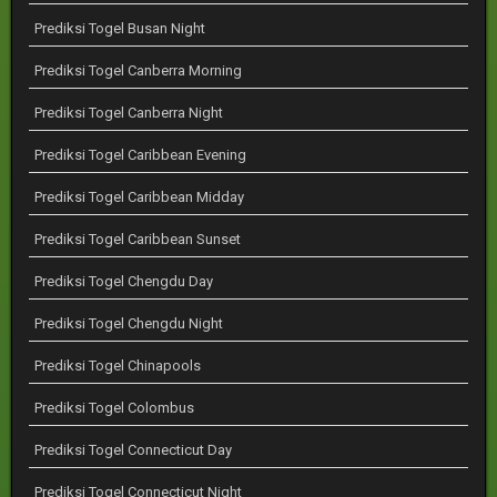
Prediksi Togel Busan Night
Prediksi Togel Canberra Morning
Prediksi Togel Canberra Night
Prediksi Togel Caribbean Evening
Prediksi Togel Caribbean Midday
Prediksi Togel Caribbean Sunset
Prediksi Togel Chengdu Day
Prediksi Togel Chengdu Night
Prediksi Togel Chinapools
Prediksi Togel Colombus
Prediksi Togel Connecticut Day
Prediksi Togel Connecticut Night