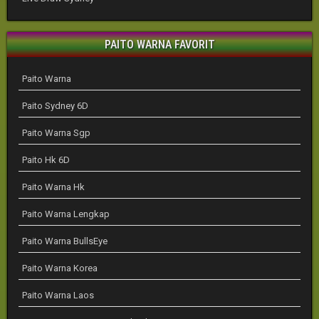
PAITO WARNA FAVORIT
Paito Warna
Paito Sydney 6D
Paito Warna Sgp
Paito Hk 6D
Paito Warna Hk
Paito Warna Lengkap
Paito Warna BullsEye
Paito Warna Korea
Paito Warna Laos