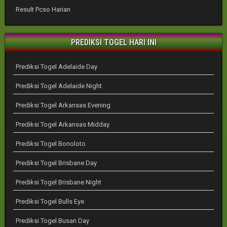
Result Pcso Harian
PREDIKSI TOGEL HARI INI
Prediksi Togel Adelaide Day
Prediksi Togel Adelaide Night
Prediksi Togel Arkansas Evening
Prediksi Togel Arkansas Midday
Prediksi Togel Bonoloto
Prediksi Togel Brisbane Day
Prediksi Togel Brisbane Night
Prediksi Togel Bulls Eye
Prediksi Togel Busan Day