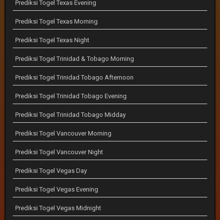
Prediksi Togel Texas Evening
Prediksi Togel Texas Morning
Prediksi Togel Texas Night
Prediksi Togel Trinidad & Tobago Morning
Prediksi Togel Trinidad Tobago Afternoon
Prediksi Togel Trinidad Tobago Evening
Prediksi Togel Trinidad Tobago Midday
Prediksi Togel Vancouver Morning
Prediksi Togel Vancouver Night
Prediksi Togel Vegas Day
Prediksi Togel Vegas Evening
Prediksi Togel Vegas Midnight