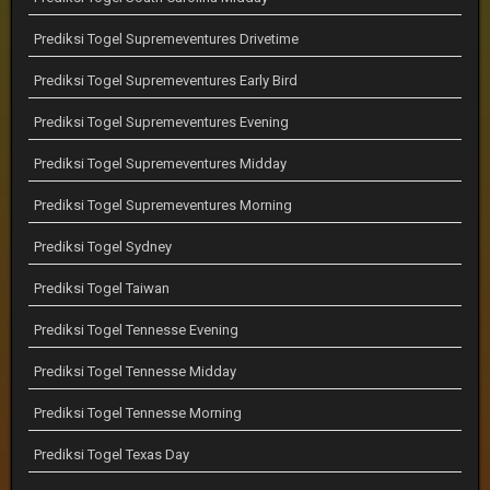
Prediksi Togel Supremeventures Drivetime
Prediksi Togel Supremeventures Early Bird
Prediksi Togel Supremeventures Evening
Prediksi Togel Supremeventures Midday
Prediksi Togel Supremeventures Morning
Prediksi Togel Sydney
Prediksi Togel Taiwan
Prediksi Togel Tennesse Evening
Prediksi Togel Tennesse Midday
Prediksi Togel Tennesse Morning
Prediksi Togel Texas Day