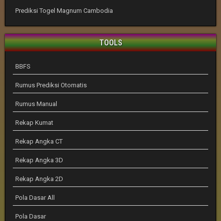
Prediksi Togel Magnum Cambodia
TOOLS
BBFS
Rumus Prediksi Otomatis
Rumus Manual
Rekap Kumat
Rekap Angka CT
Rekap Angka 3D
Rekap Angka 2D
Pola Dasar All
Pola Dasar