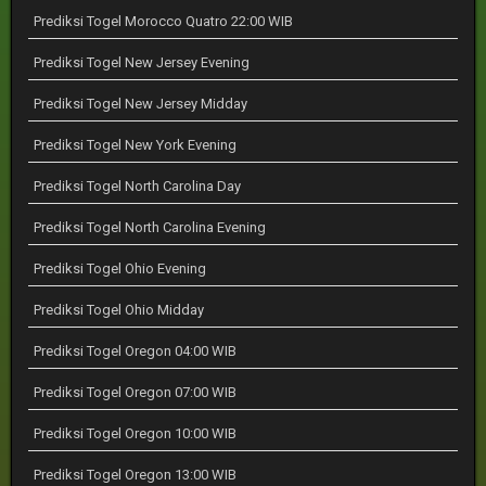
Prediksi Togel Morocco Quatro 22:00 WIB
Prediksi Togel New Jersey Evening
Prediksi Togel New Jersey Midday
Prediksi Togel New York Evening
Prediksi Togel North Carolina Day
Prediksi Togel North Carolina Evening
Prediksi Togel Ohio Evening
Prediksi Togel Ohio Midday
Prediksi Togel Oregon 04:00 WIB
Prediksi Togel Oregon 07:00 WIB
Prediksi Togel Oregon 10:00 WIB
Prediksi Togel Oregon 13:00 WIB