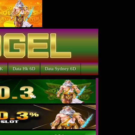
HK
Data Hk 6D
Data Sydney 6D