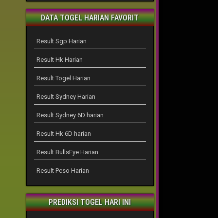
DATA TOGEL HARIAN FAVORIT
Result Sgp Harian
Result Hk Harian
Result Togel Harian
Result Sydney Harian
Result Sydney 6D harian
Result Hk 6D harian
Result BullsEye Harian
Result Pcso Harian
PREDIKSI TOGEL HARI INI