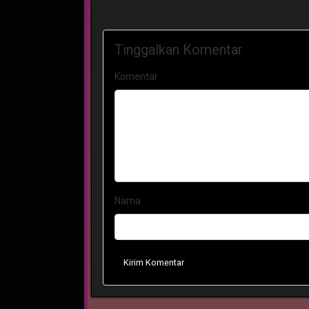
Tinggalkan Komentar
Komentar
Nama
Kirim Komentar