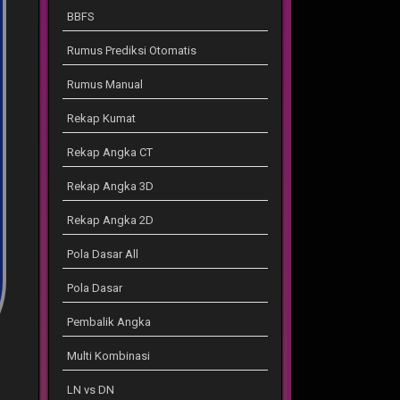
BBFS
Rumus Prediksi Otomatis
Rumus Manual
Rekap Kumat
Rekap Angka CT
Rekap Angka 3D
Rekap Angka 2D
Pola Dasar All
Pola Dasar
Pembalik Angka
Multi Kombinasi
LN vs DN