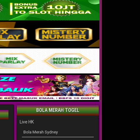
BOLA MERAH TOGEL
Live HK
Bola Merah Sydney