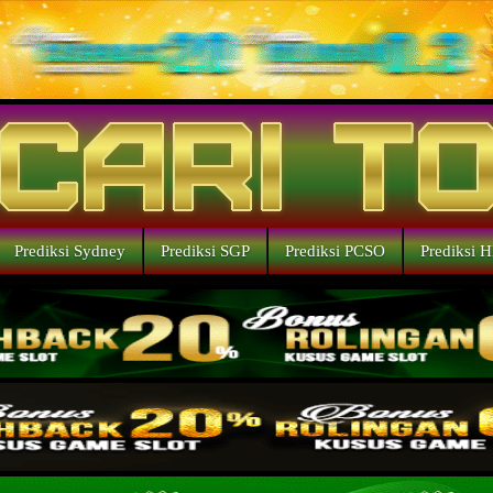
Prediksi Sydney
Prediksi SGP
Prediksi PCSO
Prediksi 