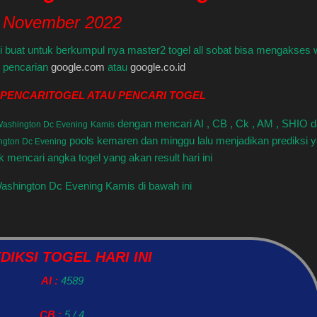
November 2022
di buat untuk berkumpul nya master2 togel all sobat bisa mengakses
n pencarian
google.com
atau
google.co.id
k
PENCARITOGEL ATAU PENCARI TOGEL
dengan mencari AI , CB , Ck , AM , SHIO 
ashington Dc Evening
Kamis
pools kemaren dan minggu lalu menjadikan prediksi 
ngton Dc Evening
uk mencari angka togel yang akan result hari ini
 Washington Dc Evening Kamis di bawah ini
DIKSI TOGEL HARI INI
AI :
4589
CB :
5 / 4