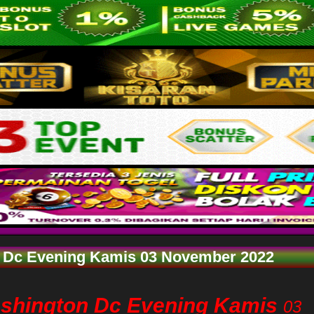
n Dc Evening Kamis 03 November 2022
ashington Dc Evening Kamis
03