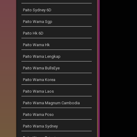
Paito Sydney 6D
Paito Warna Sgp
Paito Hk 6D
Paito Warna Hk
Paito Warna Lengkap
Paito Warna BullsEye
Paito Warna Korea
Paito Warna Laos
Paito Warna Magnum Cambodia
Paito Warna Pcso
Paito Warna Sydney