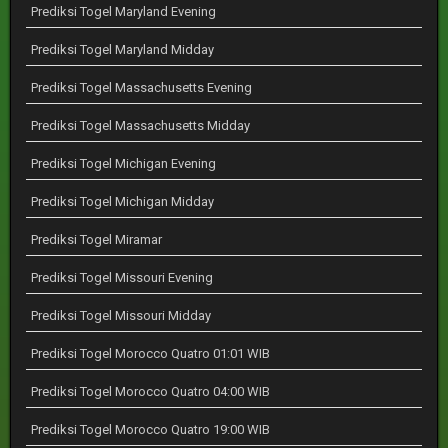
Prediksi Togel Maryland Evening
Prediksi Togel Maryland Midday
Prediksi Togel Massachusetts Evening
Prediksi Togel Massachusetts Midday
Prediksi Togel Michigan Evening
Prediksi Togel Michigan Midday
Prediksi Togel Miramar
Prediksi Togel Missouri Evening
Prediksi Togel Missouri Midday
Prediksi Togel Morocco Quatro 01:01 WIB
Prediksi Togel Morocco Quatro 04:00 WIB
Prediksi Togel Morocco Quatro 19:00 WIB