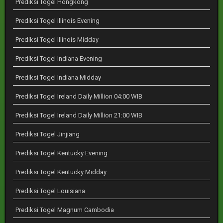
Prediksi Togel Hongkong
Prediksi Togel Illinois Evening
Prediksi Togel Illinois Midday
Prediksi Togel Indiana Evening
Prediksi Togel Indiana Midday
Prediksi Togel Ireland Daily Million 04:00 WIB
Prediksi Togel Ireland Daily Million 21:00 WIB
Prediksi Togel Jinjiang
Prediksi Togel Kentucky Evening
Prediksi Togel Kentucky Midday
Prediksi Togel Louisiana
Prediksi Togel Magnum Cambodia