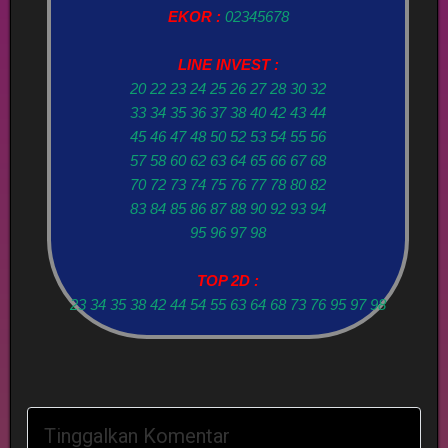
EKOR :
02345678
LINE INVEST :
20 22 23 24 25 26 27 28 30 32
33 34 35 36 37 38 40 42 43 44
45 46 47 48 50 52 53 54 55 56
57 58 60 62 63 64 65 66 67 68
70 72 73 74 75 76 77 78 80 82
83 84 85 86 87 88 90 92 93 94
95 96 97 98
TOP 2D :
23 34 35 38 42 44 54 55 63 64 68 73 76 95 97 98
Tinggalkan Komentar