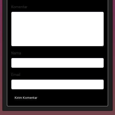
Komentar
Nama
Email
Kirim Komentar