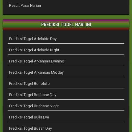
Result Pcso Harian
PREDIKSI TOGEL HARI INI
Prediksi Togel Adelaide Day
Prediksi Togel Adelaide Night
Prediksi Togel Arkansas Evening
Prediksi Togel Arkansas Midday
Prediksi Togel Bonoloto
Prediksi Togel Brisbane Day
Prediksi Togel Brisbane Night
Prediksi Togel Bulls Eye
Prediksi Togel Busan Day