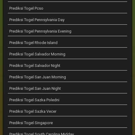
Prediksi Togel Pcso
Prediksi Togel Pennsylvania Day
Prediksi Togel Pennsylvania Evening
Prediksi Togel Rhode Island
Prediksi Togel Salvador Morning
Prediksi Togel Salvador Night
Prediksi Togel San Juan Morning
Prediksi Togel San Juan Night
Prediksi Togel Sazka Poledni
Prediksi Togel Sazka Vecer
Prediksi Togel Singapore
Prediksi Togel South Carolina Midday