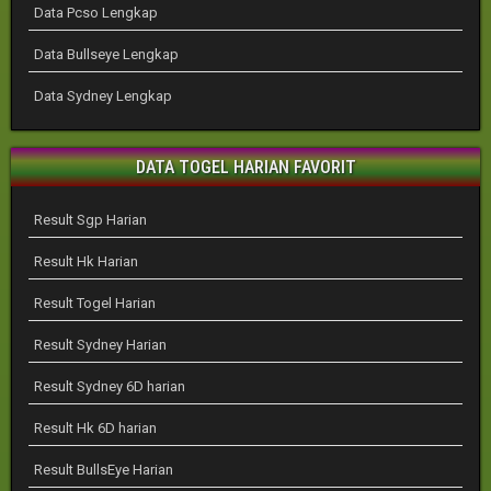
Data Pcso Lengkap
Data Bullseye Lengkap
Data Sydney Lengkap
DATA TOGEL HARIAN FAVORIT
Result Sgp Harian
Result Hk Harian
Result Togel Harian
Result Sydney Harian
Result Sydney 6D harian
Result Hk 6D harian
Result BullsEye Harian