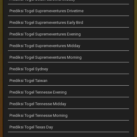
Prediksi Togel Supremeventures Drivetime
Prediksi Togel Supremeventures Early Bird
Prediksi Togel Supremeventures Evening
Prediksi Togel Supremeventures Midday
Prediksi Togel Supremeventures Morning
Prediksi Togel Sydney
Prediksi Togel Taiwan
Prediksi Togel Tennesse Evening
Prediksi Togel Tennesse Midday
Prediksi Togel Tennesse Morning
Prediksi Togel Texas Day