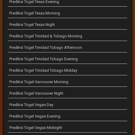
Prediksi Togel Texas Evening
Prediksi Togel Texas Morning
Prediksi Togel Texas Night
Prediksi Togel Trinidad & Tobago Morning
Prediksi Togel Trinidad Tobago Afternoon
Prediksi Togel Trinidad Tobago Evening
Prediksi Togel Trinidad Tobago Midday
Prediksi Togel Vancouver Morning
Prediksi Togel Vancouver Night
Prediksi Togel Vegas Day
Prediksi Togel Vegas Evening
Prediksi Togel Vegas Midnight