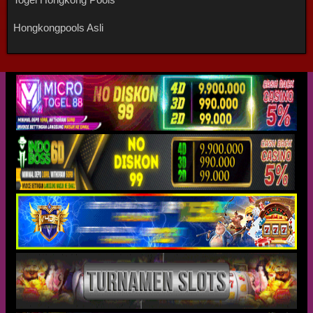
Hongkongpools Asli