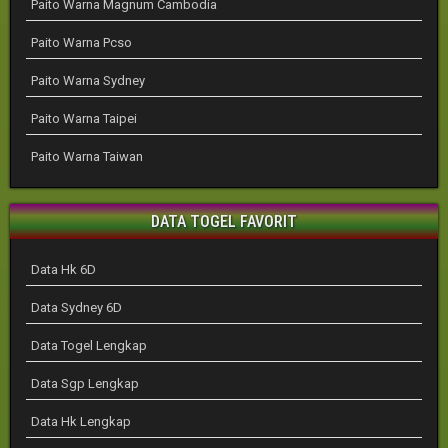
Paito Warna Magnum Cambodia
Paito Warna Pcso
Paito Warna Sydney
Paito Warna Taipei
Paito Warna Taiwan
DATA TOGEL FAVORIT
Data Hk 6D
Data Sydney 6D
Data Togel Lengkap
Data Sgp Lengkap
Data Hk Lengkap