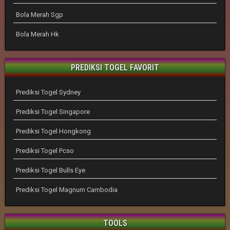
Bola Merah Sgp
Bola Merah Hk
PREDIKSI TOGEL FAVORIT
Prediksi Togel Sydney
Prediksi Togel Singapore
Prediksi Togel Hongkong
Prediksi Togel Pcso
Prediksi Togel Bulls Eye
Prediksi Togel Magnum Cambodia
TOOLS