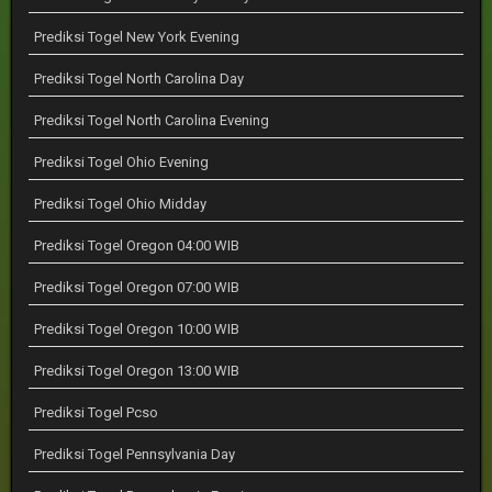
Prediksi Togel New York Evening
Prediksi Togel North Carolina Day
Prediksi Togel North Carolina Evening
Prediksi Togel Ohio Evening
Prediksi Togel Ohio Midday
Prediksi Togel Oregon 04:00 WIB
Prediksi Togel Oregon 07:00 WIB
Prediksi Togel Oregon 10:00 WIB
Prediksi Togel Oregon 13:00 WIB
Prediksi Togel Pcso
Prediksi Togel Pennsylvania Day