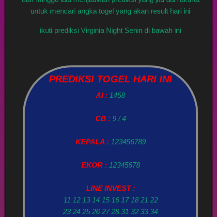
untuk mencari angka togel yang akan result hari ini
ikuti prediksi Virginia Night Senin di bawah ini
PREDIKSI TOGEL HARI INI
AI :
1458
CB :
9 / 4
KEPALA :
123456789
EKOR :
12345678
LINE INVEST :
11 12 13 14 15 16 17 18 21 22
23 24 25 26 27 28 31 32 33 34