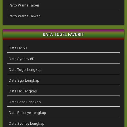
Paito Warna Taipei
Paito Warna Taiwan
DATA TOGEL FAVORIT
Data Hk 6D
Data Sydney 6D
Data Togel Lengkap
Data Sgp Lengkap
Data Hk Lengkap
Data Pcso Lengkap
Data Bullseye Lengkap
Data Sydney Lengkap