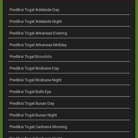
Prediksi Togel Adelaide Day
Prediksi Togel Adelaide Night
Prediksi Togel Arkansas Evening
Prediksi Togel Arkansas Midday
Prediksi Togel Bonoloto
Prediksi Togel Brisbane Day
Prediksi Togel Brisbane Night
Prediksi Togel Bulls Eye
Prediksi Togel Busan Day
Prediksi Togel Busan Night
Prediksi Togel Canberra Morning