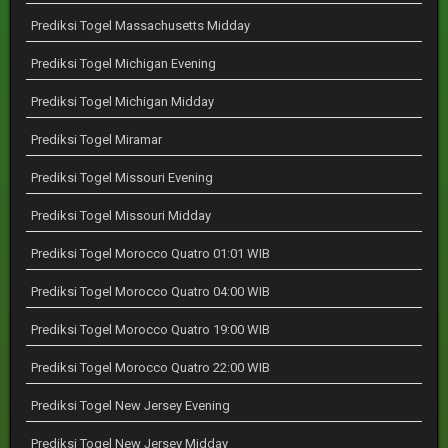
Prediksi Togel Massachusetts Midday
Prediksi Togel Michigan Evening
Prediksi Togel Michigan Midday
Prediksi Togel Miramar
Prediksi Togel Missouri Evening
Prediksi Togel Missouri Midday
Prediksi Togel Morocco Quatro 01:01 WIB
Prediksi Togel Morocco Quatro 04:00 WIB
Prediksi Togel Morocco Quatro 19:00 WIB
Prediksi Togel Morocco Quatro 22:00 WIB
Prediksi Togel New Jersey Evening
Prediksi Togel New Jersey Midday