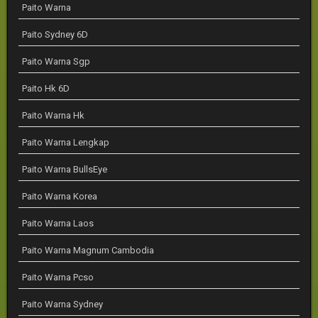
Paito Warna
Paito Sydney 6D
Paito Warna Sgp
Paito Hk 6D
Paito Warna Hk
Paito Warna Lengkap
Paito Warna BullsEye
Paito Warna Korea
Paito Warna Laos
Paito Warna Magnum Cambodia
Paito Warna Pcso
Paito Warna Sydney