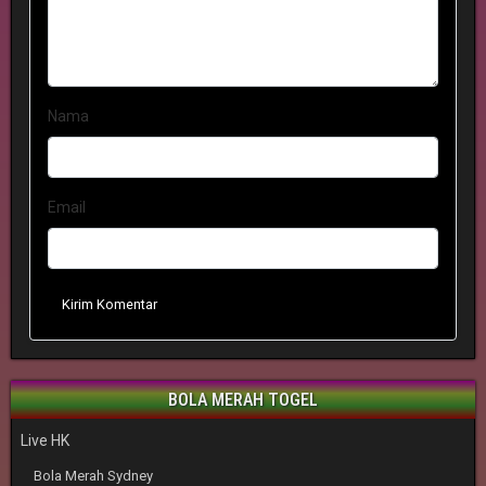
Nama
Email
Kirim Komentar
BOLA MERAH TOGEL
Live HK
Bola Merah Sydney