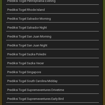
Prediksi Togel Pennsylvania Evening
Prediksi Togel Rhode Island
Prediksi Togel Salvador Morning
Prediksi Togel Salvador Night
Prediksi Togel San Juan Morning
Prediksi Togel San Juan Night
Prediksi Togel Sazka Poledni
Prediksi Togel Sazka Vecer
Prediksi Togel Singapore
Prediksi Togel South Carolina Midday
Prediksi Togel Supremeventures Drivetime
Prediksi Togel Supremeventures Early Bird