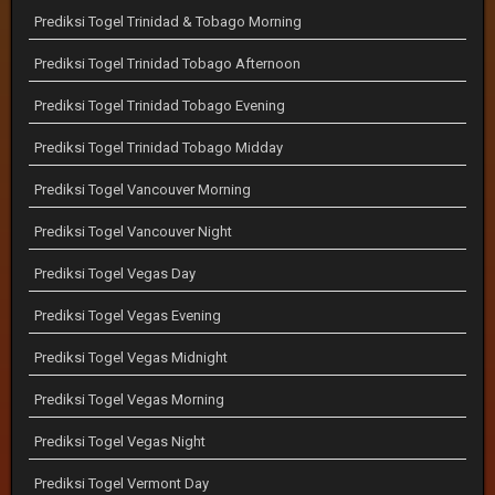
Prediksi Togel Trinidad & Tobago Morning
Prediksi Togel Trinidad Tobago Afternoon
Prediksi Togel Trinidad Tobago Evening
Prediksi Togel Trinidad Tobago Midday
Prediksi Togel Vancouver Morning
Prediksi Togel Vancouver Night
Prediksi Togel Vegas Day
Prediksi Togel Vegas Evening
Prediksi Togel Vegas Midnight
Prediksi Togel Vegas Morning
Prediksi Togel Vegas Night
Prediksi Togel Vermont Day