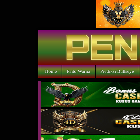
Home
Paito Warna
Prediksi Bullseye