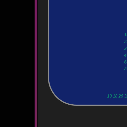
1
2
3
4
6
8
13 18 26 3