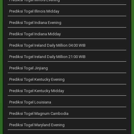
Prediksi Togel Illinois Midday
Prediksi Togel Indiana Evening
Prediksi Togel Indiana Midday
Prediksi Togel Ireland Daily Million 04:00 WIB
Prediksi Togel Ireland Daily Million 21:00 WIB
Prediksi Togel Jinjiang
Prediksi Togel Kentucky Evening
Prediksi Togel Kentucky Midday
Prediksi Togel Louisiana
Prediksi Togel Magnum Cambodia
Prediksi Togel Maryland Evening