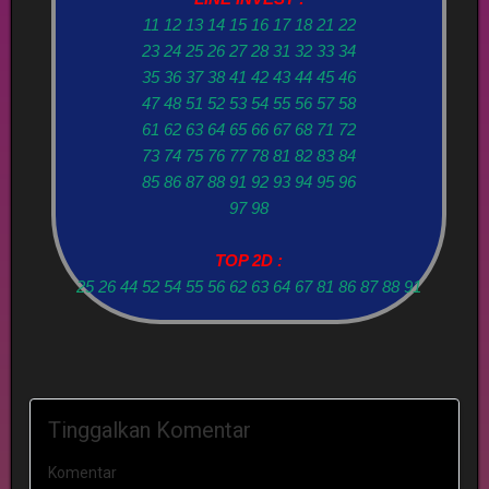
11 12 13 14 15 16 17 18 21 22
23 24 25 26 27 28 31 32 33 34
35 36 37 38 41 42 43 44 45 46
47 48 51 52 53 54 55 56 57 58
61 62 63 64 65 66 67 68 71 72
73 74 75 76 77 78 81 82 83 84
85 86 87 88 91 92 93 94 95 96
97 98
TOP 2D :
25 26 44 52 54 55 56 62 63 64 67 81 86 87 88 91
Tinggalkan Komentar
Komentar