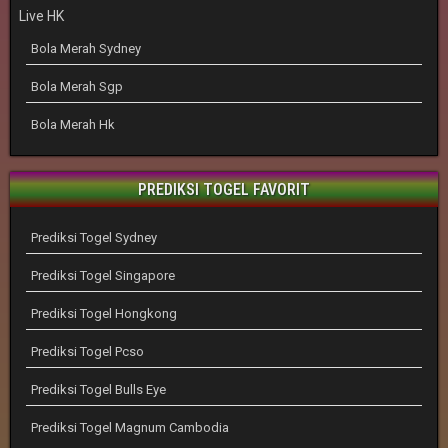
Live HK
Bola Merah Sydney
Bola Merah Sgp
Bola Merah Hk
PREDIKSI TOGEL FAVORIT
Prediksi Togel Sydney
Prediksi Togel Singapore
Prediksi Togel Hongkong
Prediksi Togel Pcso
Prediksi Togel Bulls Eye
Prediksi Togel Magnum Cambodia