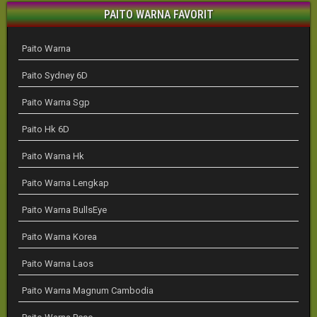
PAITO WARNA FAVORIT
Paito Warna
Paito Sydney 6D
Paito Warna Sgp
Paito Hk 6D
Paito Warna Hk
Paito Warna Lengkap
Paito Warna BullsEye
Paito Warna Korea
Paito Warna Laos
Paito Warna Magnum Cambodia