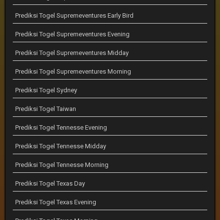
Prediksi Togel Supremeventures Early Bird
Prediksi Togel Supremeventures Evening
Prediksi Togel Supremeventures Midday
Prediksi Togel Supremeventures Morning
Prediksi Togel Sydney
Prediksi Togel Taiwan
Prediksi Togel Tennesse Evening
Prediksi Togel Tennesse Midday
Prediksi Togel Tennesse Morning
Prediksi Togel Texas Day
Prediksi Togel Texas Evening