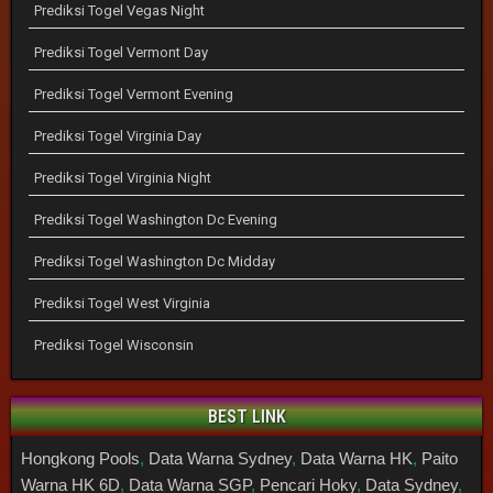
Prediksi Togel Vegas Night
Prediksi Togel Vermont Day
Prediksi Togel Vermont Evening
Prediksi Togel Virginia Day
Prediksi Togel Virginia Night
Prediksi Togel Washington Dc Evening
Prediksi Togel Washington Dc Midday
Prediksi Togel West Virginia
Prediksi Togel Wisconsin
BEST LINK
Hongkong Pools
,
Data Warna Sydney
,
Data Warna HK
,
Paito
Warna HK 6D
,
Data Warna SGP
,
Pencari Hoky
,
Data Sydney
,