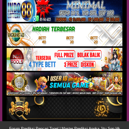
Forum Prediksi Pencari Togel | Master Prediksi Angka Jitu Sgp Hk