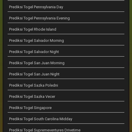
Prediksi Togel Pennsylvania Day
Prediksi Togel Pennsylvania Evening
Prediksi Togel Rhode Island
Prediksi Togel Salvador Morning
Prediksi Togel Salvador Night
Prediksi Togel San Juan Morning
Prediksi Togel San Juan Night
Prediksi Togel Sazka Poledni
Prediksi Togel Sazka Vecer
Prediksi Togel Singapore
Prediksi Togel South Carolina Midday
Prediksi Togel Supremeventures Drivetime