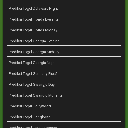
Prediksi Togel Delaware Night
Prediksi Togel Florida Evening
Prediksi Togel Florida Midday
Prediksi Togel Georgia Evening
Prediksi Togel Georgia Midday
Prediksi Togel Georgia Night
Prediksi Togel Germany Plus5
Prediksi Togel Gwangju Day
Prediksi Togel Gwangju Morning
Prediksi Togel Hollywood
Prediksi Togel Hongkong
Prediksi Togel Illinois Evening