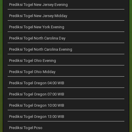
Prediksi Togel New Jersey Evening
Prediksi Togel New Jersey Midday
Prediksi Togel New York Evening
Prediksi Togel North Carolina Day
Prediksi Togel North Carolina Evening
Prediksi Togel Ohio Evening
Prediksi Togel Ohio Midday
Prediksi Togel Oregon 04:00 WIB
Prediksi Togel Oregon 07:00 WIB
Prediksi Togel Oregon 10:00 WIB
Prediksi Togel Oregon 13:00 WIB
Prediksi Togel Pcso